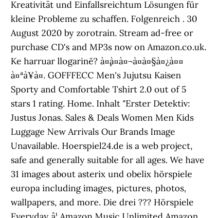
Kreativität und Einfallsreichtum Lösungen für
kleine Probleme zu schaffen. Folgenreich . 30
August 2020 by zorotrain. Stream ad-free or
purchase CD's and MP3s now on Amazon.co.uk.
Ke harruar llogarinë? à¤¸à¤à¤¬à¤à¤§à¤¿à¤¤
à¤ªà¥à¤. GOFFFECC Men's Jujutsu Kaisen
Sporty and Comfortable Tshirt 2.0 out of 5
stars 1 rating. Home. Inhalt "Erster Detektiv:
Justus Jonas. Sales & Deals Women Men Kids
Luggage New Arrivals Our Brands Image
Unavailable. Hoerspiel24.de is a web project,
safe and generally suitable for all ages. We have
31 images about asterix und obelix hörspiele
europa including images, pictures, photos,
wallpapers, and more. Die drei ??? Hörspiele
Everyday â¦ Amazon Music Unlimited Amazon