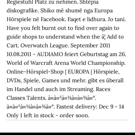
Regiestuhl Platz zu nehmen. Shtëpia
diskografike. Shiko më shumë nga Europa
Hörspiele në Facebook. Faqet e lidhura. Jo tani.
Have you felt burnt out to find over again to
guide shops to understand when the â¦ Add to
Cart. Overwatch League. September 2011
10.08.2011 - AUDIAMO feiert Geburtstag am 26.
World of Warcraft Arena World Championship.
Online-Hörspiel-Shop | EUROPA | Hörspiele,
DVDs, Spiele, Games und mehr. gibt es überall
im Handel und auch im Streaming. Races
Classes Talents. à¤à¤²à¤¾à¤à¤¾à¤°.
à¤à¤²à¤¾à¤à¤¾à¤°. Fastest delivery: Dec 9 - 14
Only 1 left in stock - order soon.