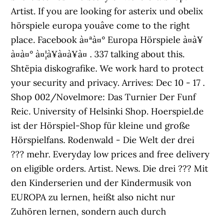
Artist. If you are looking for asterix und obelix
hörspiele europa youâve come to the right
place. Facebook à¤ªà¤° Europa Hörspiele à¤à¥
à¤à¤° à¤¦à¥à¤à¥à¤ . 337 talking about this.
Shtëpia diskografike. We work hard to protect
your security and privacy. Arrives: Dec 10 - 17 .
Shop 002/Novelmore: Das Turnier Der Funf
Reic. University of Helsinki Shop. Hoerspiel.de
ist der Hörspiel-Shop für kleine und große
Hörspielfans. Rodenwald - Die Welt der drei
??? mehr. Everyday low prices and free delivery
on eligible orders. Artist. News. Die drei ??? Mit
den Kinderserien und der Kindermusik von
EUROPA zu lernen, heißt also nicht nur
Zuhören lernen, sondern auch durch