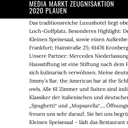
MEDIA MARKT ZEUGNISAKTION
2020 PLAUEN
Das traditionsreiche Luxushotel liegt oberhalb des Taunusstädtchens Kronberg, eingebettet in einen großzügigen Schlosspark mit 18-Loch-Golfplatz. Besonderes Highlight: Der Gastraum verteilt sich auf zwei historische Räume des Schlosses – den Roten Salon und den Kleinen Speisesaal, sowie einen Außenbereich. Wir freuen uns auf Ihre telefonische Reservierung. Schlosshotel Kronberg | Hotel Frankfurt; Hainstraße 25; 61476 Kronberg im Taunus; T: +49 6173 701 - 01 F: +49 6173 701 - 267 E: reception@schlosshotel-kronberg.de Unsere Partner: Mercedes Niederlassung Frankfurt Inhaber: Hessische Hausstiftung Hainstraße 25 b / 61476 Kronberg; Die Hessische Hausstiftung ist eine Stiftung nach dem Privatrecht. Genießen Sie in der Winterzeit das offene Kaminfeuer im Schloss und lassen Sie sich kulinarisch verwöhnen. Meine deutsch-italienische Jugend“. Die Hessische Hausstiftung ist eine Stiftung nach dem Privatrecht. Jimmy’s Bar, the American bar at the Schlosshotel Kronberg, is the place to be seen, to relax and to have conversation – and for night owls. Alle 61 Zimmer und Suiten sind individuell eingerichtet. In unserem neuen Restaurant „Enrico D’Assia“ servieren wir Ihnen Klassiker der italienischen und deutschen Küche und präsentieren Ihnen die Welt der berühmten „Pugs“ – freuen Sie sich auf „Spughetti“ und „Mopsarella“…, Öffnungszeiten im Dezember 2020 und Januar 2021: Dinner Donnerstag bis Samstag; ab 18.30 Uhr. Wir freuen uns sehr darauf, Sie bei uns begrüßen zu dürfen. Verteilt auf zwei historische Räume des Schlosses – den Roten Salon und den Kleinen Speisesaal – lädt das Restaurant mit deutsch-italienischer Speisekarte bis 30. Gebührenfreie Parkplätze sind auch vorhanden. Klicken Sie hier für weitere Informationen oder gehen Sie auf www.taunus-alm.de. Gratis-Leistungen für HRS Gäste im 5 HRS Sterne Hotel Schlosshotel Kronberg Kronberg im Taunus: Mineralwasser Parkplatz WLAN 100% Rückerstattung im Kulanzfall Meilen- & Punkte sammeln Mobile Check-In Geprüfte Hotelbewertungen Kostenlose Stornierung bis 18 Uhr Mit Business Tarif 30% Rabatt Copyright by Schlosshotel Kronberg 2019. FRANKFURT AM MAIN, Neuer kulinarischer Hotspot im Taunus: Das Schlosshotel Kronberg hat am 4. Copyright by Schlosshotel Kronberg 2019. Im Auftrag von Victoria Kaiserin Friedrich als Schloss Friedrichshof 1893 fertiggestellt, empfängt das Schlosshotel Kronberg seit 1954 Gäste aus aller Welt. Ab November 2020 begrüßen wir Sie in unserer "Winteralm im Schlosspark" auf der Terrasse des Schlosshotel Kronbergs. Wir freuen uns, Sie im Sommer 2021 wieder in unserem Cottage Biergarten begrüßen zu dürfen. Kronberg im Taunus Essen und Trinken: Auf Tripadvisor finden Sie 1.873 Bewertungen von 34 Kronberg im Taunus Restaurants, Bars und Cafés - angezeigt nach Küche, Preis und Lage. Zur Mittagszeit bietet Ihnen unsere Winterkarte ein umfassendes und auch raffiniertes gastronomisches Angebot. Lassen Sie sich bei einem Geschäftsessen mit Ihren Kunden oder einem romantischen Dinner im Kerzenschein in unserem luxuriösen Fine-Dining-Room verwöhnen. Heinr