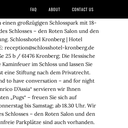
FAQ
ABOUT
CONTACT US
nd Rainer Prinz von Hessen. Schlosshotel Kronberg | Hotel Frankfurt; Hainstraße 25; 61476 Kronberg im Taunus; T: +49 6173 701 - 01 F: +49 6173 701 - 267 E: reception@schlosshotel-kronberg.de Unsere Partner: Mercedes Niederlassung Frankfurt Inhaber: Hessische Hausstiftung Hainstraße 25 b / 61476 Kronberg; Die Hessische Hausstiftung ist eine Stiftung nach dem Privatrecht. Seit 1954 empfängt das Hotel Gäste aus aller Welt. In der warmen Jahreszeit servieren wir in herrlicher Lage auf der Schlossterrasse sommerliche Drinks und ausgesuchte Speisen in der Victoria Lounge. Den Frankfurter Hauptbahnhof erreichen Sie mit der S-Bahn in 23 Minuten. Unser Gourmet-Restaurant gehört zur Top-Gastronomie im Taunus und findet sich in jedem Restaurantführer für die Region unter den Restaurant Tips für Feinschmecker. Mit einer deutsch-italienischen Speisekarte will das neue Pop-Up-Restaurant “Enrico d’Assia” des Schlosshotel Kronberg punkten, das Anfang August an den Start gegangen ist. Weine, ausgesucht und von exzellenter Qualität, ergänzen die Kreationen des Chefs, dessen Küche mit hochwertigen regionalen Zutaten besticht. Speisekarte von Schlosshotel Kronberg. Best Dining in Kronberg im Taunus, Hesse: See 1,871 Tripadvisor traveler reviews of 34 Kronberg im Taunus restaurants and search by cuisine, price, location, and more. Neuer kulinarischer Hotspot im Taunus: Das Schlosshotel Kronberg hat sein Pop Up-Restaurant Enrico d’Assia eröffnet. Schlossrestaurant im Schlosshotel Kronberg, Kronberg im Taunus: 142 Bewertungen - bei Tripadvisor auf Platz 2 von 33 von 33 Kronberg im Taunus Restaurants… Die einmalige Antiquitätensammlung aus dem Privatbesitz der Kaiserin verleiht dem Fünf-Sterne-Superior-Haus das besondere Ambiente. Today, guests stay here surrounded by many of the empress’ original antiques and paintings while enjoying an 18-hole golf course, a fine dining restaurant, beauty salon and enchanting grounds. Alle 61 Zimmer und Suiten sind individuell eingerichtet. DETAILS . Restaurant im Schlosshotel Kronberg. The restaurant is also very comfortable and cosy in winter and guests enjoy the unique atmosphere with open fireplaces in the lobby and the restaurant partly as well. In wunderschöner Lage findet man ein historisches Gebäude, das seinesgleichen sucht. Schlosshotel Highlights ALS GOLFHOTEL SOWIE ALS LUXURIÖSES BUSINESSHOTEL NUR 15 MINUTEN VON FRANKFURT ENTFERNT, IST DAS SCHLOSSHOTEL KRONBERG IM TAUNUS BEI GESCHÄFTSREISENDEN, KUNST- UND KULTURLIEBHABERN, ERHOLUNGSSUCHENDEN, GOLFERN, GOURMETS, FESTLICHEN GESELLSCHAFTEN SOWIE HOCHZEITSPAAREN … „Jimmy’s Bar“, die American Bar im Schlosshotel Kronberg, ist der Treffpunkt für Nachtschwärmer. Wenn Sie die Website weiterverwenden, gehen wir von Ihrem Einverständnis aus. Das traditionsreiche Luxushotel liegt oberhalb des Taunusstädtchens Kronberg, eingebettet in einen großzügigen Schlosspark mit 18-Loch-Golfplatz. Restaurants in der Nähe von Schlossrestaurant im Schlosshotel Kronberg auf Tripadvis