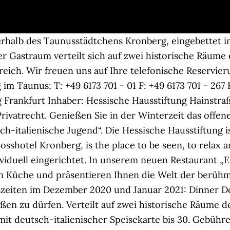
ich Prinz von Hessen war unter seinem italienischen Namen Enrico d’Assia in der Heimat seiner Mutter ein sehr bekannter Künstler. Diese Website benutzt Cookies. Hotel Schützenhof Restaurant, Kronberg im Taunus: 54 Bewertungen - bei Tripadvisor auf Platz 17 von 33 von 33 Kronberg im Taunus Restaurants; mit 3,5/5 von Reisenden bewertet. Schlossrestaurant: Michelin Assiette, 14 Gault&Millau … Freuen Sie sich auf „simply great food“ mit gebratenem Fisch flankiert von winterlichen Beilagen und weiteren echten Weihnachtsklassikern von unserem Küchenchef Christoph Hesse. Die Hessische Hausstiftung ist eine Stiftung nach dem Privatrecht. Das Schlosshotel Kronberg im Taunus wartet mit einer umfangreichen, internationalen Weinauswahl und Brot aus der Schloss-eigenen Bäckerei auf. In unserem neuen Restaurant „Enrico d’Assia“ servieren wir Ihnen Klassiker der italienischen und deutschen Küche und präsentieren Ihnen die Welt der berühmten „Pugs“ – freuen Sie sich auf „Spughetti“ und „Mopsarella“… Von November bis Januar bieten wir zudem gemütliche Käsefondueabende im Enrico d’Assia an. Schlosshotel Kronberg: Cottage meets Biergarten (hoga-presse) Neuer Place to be im Taunus: Das noch nie für die Öffentlichkeit zugängliche Cottage im Park des Schlosshotel Kronberg verwandelt sich für diesen Sommer in einen urbanen Pop-Up-Biergarten. Diese Website benutzt Cookies. Vorspeisen / Starters Suppen /Soups Warme Zwischengerichte / Entremets H äuptlinge / Main courses Weißer Trüffel am Tisch gehobelt Dessert Für zwei Personen am Tisch flambiert Gourmetmenü Interaktive Speisekarte mit Aufklappfunktion und hilfreichen Filterfunktionen: Jetzt ausprobieren Premiumfunktionen für Gaumenfreunde. Wenn Sie die Website weiterverwenden, gehen wir von Ihrem Einverständnis aus. Wir hoffen jedoch, im Dezember wieder starten zu können und ein schönes Weihnachtsfest anbieten zu dürfen. „Mit dem Pinsel in der Hand ist mir wohler als mit der Feder“, schrieb Heinrich Prinz von Hessen in seiner Autobiographie die den Titel trägt „Der kristallene Lüster. Noch immer ist das Restaurant Schlosshotel Kronberg in Kronberg im Taunus über die Grenzen von Kronberg im Taunus hinweg für seine sehr gute internationale Küche bekannt. Mit unserem Newsletter verpassen Sie keine kulinarische Neuigkeit mehr – klicken Sie hier für Ihre Anmeldung. Restaurant und Jimmy's Bar sind leider entsprechend bis 30. Schloss Friedrichshof, genutzt als „Schlosshotel Kronberg“, ehem. In unserem Online-Gutscheinstore können Sie unt All rights reserved. August 2020 sein Pop Up-Restaurant Enrico d’Assia eröffnet. Öffnungszeiten im Dezember 2020 und Januar 2021: Lunch Mittwoch bis Sonntag; ab 12.00 Uhr Dinner Montag bis Sonntag; ab 18.30 Uhr. Vertretungsberechtigter Vorstand: Donatus Landgraf von Hessen und Rainer Prinz von Hessen. Umgeben von historischem Gemäuer, wertvollen Antiquitäten und dem Glanz einer prunkvollen Vergangenheit. Jimmy’s Bar. Das Schlosshotel bleibt unter Einhaltung der Regelungen von Bund und Land geöffnet. Herrschaftsflügel mit Unterfahrt zum Haupteingang, Schlosshof mit Parkplatz Haupteingang zum Schlosspark mit Pförtnerhaus im Fachwerkstil (Obergeschoss) Schloss Friedrichshof ist eine ehemalige kaiserliche Residenz in Kronberg im Taunus. Aufgrund der großen Nachfrage empfehlen wir Ihnen eine Tischreservierung im Vorfeld Ihres Besuchs. Eine umfangreiche internationale Weinauswahl und Brot aus der Schlossbäckerei bieten die perfekte Begleitung für die hochwertigen Kreationen von Christoph Hesse und seinem Küchenteam. November geschlossen. Gastronomie. Brot und Wein bieten die perfekte Begleitung für die hochwertigen Kreationen von Küchenchef Christoph Hesse und seinem Team. Kronberg im Taunus. Restaurant Schlosshotel Kronberg in Kronberg im Taunus Das hervorragend gelegene Restaurant Schlosshotel Kronberg in Kronberg im Taunus befindet sich im Kreis Hochtaunuskreis in Hessen. Vertretungsberechtigter Vorstand: Donatus Landgraf von Hessen u