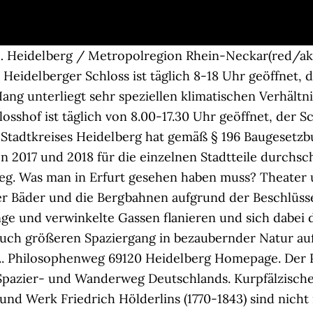
- … Heidelberg / Metropolregion Rhein-Neckar(red/ak
Das Heidelberger Schloss ist täglich 8-18 Uhr geöffn
ang unterliegt sehr speziellen klimatischen Verhältn
losshof ist täglich von 8.00-17.30 Uhr geöffnet, der 
 Stadtkreises Heidelberg hat gemäß § 196 Baugesetz
 2017 und 2018 für die einzelnen Stadtteile durchsch
weg. Was man in Erfurt gesehen haben muss? Theater 
r Bäder und die Bergbahnen aufgrund der Beschlüs
ge und verwinkelte Gassen flanieren und sich dabei d
 auch größeren Spaziergang in bezaubernder Natur auß
nft ... Philosophenweg 69120 Heidelberg Homepage. D
Spazier- und Wanderweg Deutschlands. Kurpfälzisch
 und Werk Friedrich Hölderlins (1770-1843) sind nic