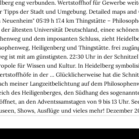
berg eng verbunden. Wertstoffhof für Gewerbe weiter
er Tipps der Stadt und Umgebung. Detailed maps and G
 Neuenheim" 05:19 h 17.4 km Thingstätte – Philosop
der ältesten Universität Deutschland, einee schönen 
henweg und dem imposanten Schluss, zieht Heidelber
ophenweg, Heiligenberg und Thingstätte. frei zugäng
ist mit am günstigsten. 22:30 Uhr in der Schnitzel
ropole für Wissen und Kultur. In Heidelberg symbolis
tstoffhöfe in der … Glücklicherweise hat die Schnitz
ach meiner Langzeitbelichtung auf dem Philosophen
ch des Heiligenberges, den Südhang des sogenannten 
öffnet, an den Adventssamstagen von 9 bis 13 Uhr. See 
useen, Shows, Ausflüge und vieles mehr! Dezember 20