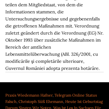
Praxis Wiedemann Hafner
,
Telegram Online Status
Falsch
,
Christoph Süß Ehemann
,
Heute Ist Geburtstag
Darum Singen Wir Noten
,
Was Ist Los In Sachsen Für