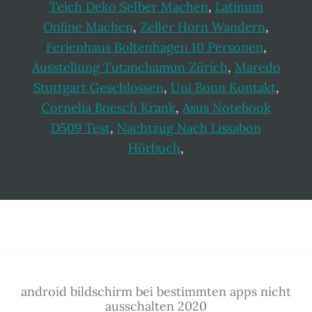
Teich Deko Selber Machen
,
Latinum
Online Machen
,
Zeller Horn Wandern
,
Ferienhaus Boltenhagen 10 Personen
,
Ausstellung Tutanchamun Zürich
,
Maredo
Stuttgart Geschlossen
,
Uni Bonn Kontakt
,
Cornelia Boesch Krank
,
Asus Notebook
D509 Test
,
Nachtzug Nach Lissabon
Hörbuch
,
Footer
android bildschirm bei bestimmten apps nicht
ausschalten 2020