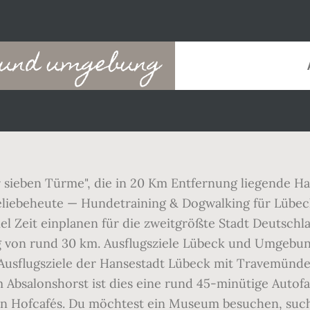
k und umgebung
er sieben Türme", die in 20 Km Entfernung liegende H
ndeliebeheute — Hundetraining & Dogwalking für Lüb
iel Zeit einplanen für die zweitgrößte Stadt Deutsch
von rund 30 km. Ausflugsziele Lübeck und Umgebung. 
usflugsziele der Hansestadt Lübeck mit Travemünde.
bsalonshorst ist dies eine rund 45-minütige Autofah
en Hofcafés. Du möchtest ein Museum besuchen, suchs