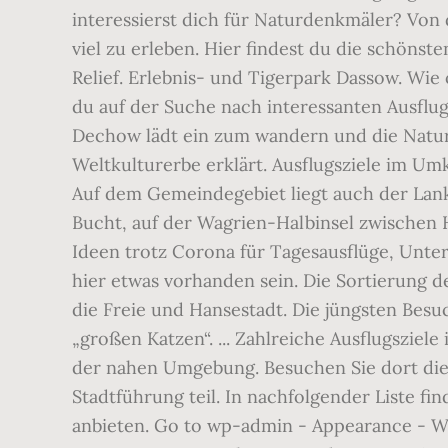
interessierst dich für Naturdenkmäler? Von 
viel zu erleben. Hier findest du die schöns
Relief. Erlebnis- und Tigerpark Dassow. Wi
du auf der Suche nach interessanten Ausflug
Dechow lädt ein zum wandern und die Natu
Weltkulturerbe erklärt. Ausflugsziele im Um
Auf dem Gemeindegebiet liegt auch der Lan
Bucht, auf der Wagrien-Halbinsel zwischen 
Ideen trotz Corona für Tagesausflüge, Unt
hier etwas vorhanden sein. Die Sortierung de
die Freie und Hansestadt. Die jüngsten Besu
„großen Katzen“. ... Zahlreiche Ausflugsziel
der nahen Umgebung. Besuchen Sie dort die 
Stadtführung teil. In nachfolgender Liste f
anbieten. Go to wp-admin - Appearance - W