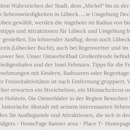
dem Wahrzeichen der Stadt, dem „Michel“ bis zu der 
ten Sehenswürdigkeiten in Lübeck. ... ie Umgebung De
e oben gewählt, werden die Angebote im Radius von 
stipps und Attraktionen für Lübeck und Umgebung bist
r genießen. Ein lohnender Ausflug, denn auch Lübe
kreis (Lübecker Bucht), auch bei Regenwetter und im
kower See. Unser Ostseeheilbad Großenbrode befinde
Heiligenhafen und der Insel Fehmarn. Tipps für die 
ernehmungen mit Kindern, Radtouren oder Regentage
r Freizeitaktivitäten ist nach Entfernung gruppiert. 
cher erwarten ein Streichelzoo, ein Mitmach­circus u
e in Holstein. Die Ostseebäder in der Region Besuchen
historische Altstadt mit seinem interessanten Sehe
inden Sie Ausflugsziele und Attraktionen, die sich i
idgets - HomePage Banner area - Place T- Homepage