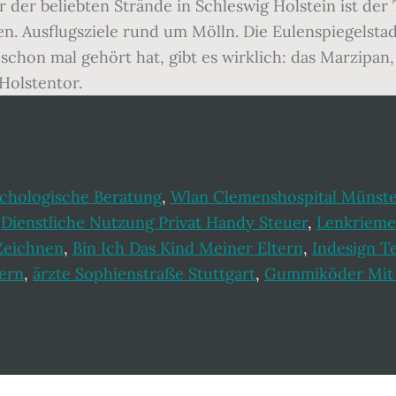
der beliebten Strände in Schleswig Holstein ist der
. Ausflugsziele rund um Mölln. Die Eulenspiegelstadt
schon mal gehört hat, gibt es wirklich: das Marzipan
Holstentor.
chologische Beratung
,
Wlan Clemenshospital Münste
,
Dienstliche Nutzung Privat Handy Steuer
,
Lenkrieme
 Zeichnen
,
Bin Ich Das Kind Meiner Eltern
,
Indesign 
ern
,
ärzte Sophienstraße Stuttgart
,
Gummiköder Mit