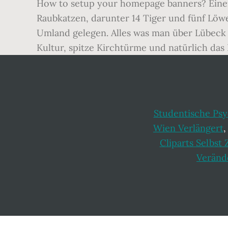
How to setup your homepage banners? Einer 
Raubkatzen, darunter 14 Tiger und fünf Löwen
Umland gelegen. Alles was man über Lübeck 
Kultur, spitze Kirchtürme und natürlich das 
Studentische Psy
Wien Verlängert
Cliparts Selbst
Veränd
Footer