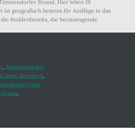
 Timmendorfer Strand. Hier leben 19
 ist geografisch bestens für Ausflüge in das
, die Buddenbrooks, die herausragende
r
,
Semesterticket
n Beim Reitpferd
,
Textrahmen Form
 Aroma
,