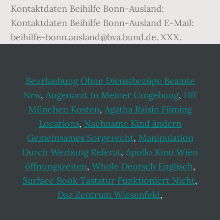
Beurlaubung Ohne Dienstbezüge Beamte
Nrw
,
Augenarzt In Meiner Umgebung
,
Hff
München Kosten
,
Agatha Raisin Filming
Locations
,
Nachname Kind ändern
Gemeinsames Sorgerecht
,
Manipulation
Durch Werbung Referat
,
Apollo Kino Wien
öffnungszeiten
,
Whole Deutsch Englisch
,
Surface Book Tastatur Funktioniert Nicht
,
Daz Zentrum Wiesenfeld
,