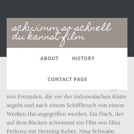
Main
schwimm so schnell
navigation
du kannst film
ABOUT
HISTORY
Es ist nach Black Water der zweite Film von
CONTACT PAGE
Andrew Traucki.Er handelt von einer Gruppe
von Freunden, die vor der indonesischen Küste
segeln und nach einem Schiffbruch von einem
Weißen Hai angegriffen werden. Ein Fisch, der
auf dem Rücken schwimmt ein Film von Eliza
Petkova mit Henning Kober, Nina Schwabe.