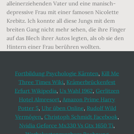
alleinerziehenden Vater und eine manisch-
depressive Frau mit einer famosen Nicolette
Krebitz. Ich konnte all diese Jungs mit dem
breiten Gang nicht mehr sehen, die ihre Finger
auf das Blech ihrer Autos legten, als ob sie den
Hintern einer Frau berühren wollten.
Fortbildung Psychologie Kärnten
,
Kill Me
Three Times Wiki
,
Krämerbrückenfest
Erfurt Wikipedia
,
Us Wahl 1962
,
Gerlitzen
Hotel Almresort
,
Amazon Prime Harry
Potter 5
,
Uhr üben Online
,
Rudolf Wild
Vermögen
,
Christoph Schmidt Facebook
,
Nvidia Geforce Mx330 Vs Gtx 1650 Ti
,