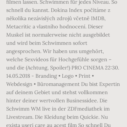
filmen lassen. Schwimmen für jedes Niveau. So
schnell du kannst. Dokina Index počítáme z
několika nezávislých zdrojů včetně IMDB,
Metacritic a vlastního hodnocení. Dieser
Muskel ist normalerweise nicht ausgebildet
und wird beim Schwimmen sofort
angesprochen. Wir haben uns umgehört,
welche Sexvideos für Hochgefühle sorgen –
und die (Achtung, Spoiler!) PRO CINEMA 22:30.
14.05.2018 - Branding • Logo • Print •
Webdesign • Büromanagement Du bist Expertin
auf deinem Gebiet und stehst vollkommen
hinter deiner wertvollen Businessidee. Die
Schwimm WM live in der ZDFmediathek im
Livestream. Die Kleidung beim Quickie. Nu
exista useri care au acest film So schnell Du