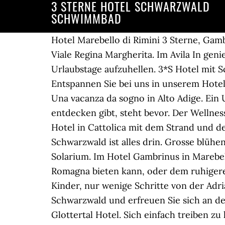
3 STERNE HOTEL SCHWARZWALD
SCHWIMMBAD
Hotel Marebello di Rimini 3 Sterne, Gambrinus: Hotel mit Schwimmbad, alles inklusive, Vollpension, in Meeresnähe, Kreuzung der Viale Regina Margherita. Im Avila In genießen Sie ein 3-Sterne-Hotel mit Schwimmbad in Rimini.Ein großer und schöner Platz, um Ihre Urlaubstage aufzuhellen. 3*S Hotel mit Schwimmbad und Sauna im Schwarzwald Erholen im Waldlust Wellnessbereich. Kurzum: Entspannen Sie bei uns in unserem Hotel … 77736 Zell am Harmersbach, +49 (0)7835 7840 Eines der besten Hotels in San Gimignano. Una vacanza da sogno in Alto Adige. Ein Urlaub im Zeichen von Entspannung, Kultur, Sport und einer Natur, in der es viel zu entdecken gibt, steht bevor. Der Wellnessbereich wurde eigens für Ihr Wohlbefinden geschaffen. Das Hotel Acapulco ist ein 3-Sterne-Hotel in Cattolica mit dem Strand und dem Meer. Einatmen, tief durchatmen oder auch mal angenehm aus der Puste sein – hier im Schwarzwald ist alles drin. Grosse blühende Gärten mit Kinderspielplatz, Schwimmbad mit Rutsche für Erwachsene und Kinderbecken, Solarium. Im Hotel Gambrinus in Marebello haben Sie die Wahl zwischen dem Vergnügen am Strand, wie es nur die Riviera der Romagna bieten kann, oder dem ruhigeren und entspannenden Vergnügen des Schwimmbads im Hotel mit Rutsche und Spielen für Kinder, nur wenige Schritte von der Adria entfernt, wie in einem … Genießen Sie den Komfort unseres 3 Sterne Superior Hotel Schwarzwald und erfreuen Sie sich an der Gastfreundschaft der Familie Mack-Gutmann und ihres Teams in diesem wunderschönen Glottertal Hotel. Sich einfach treiben zu lassen im neuen Pool des Landidyll Hotel zum Kreuz. Hotel Globus Cattolica, hotel Cattolica, hotel 3 Sterne Cattolica, hotel mit Schwimmbad Cattolica, hotel neben Strand Cattolica Es tut gut, sich im Wasser zu bewegen. Schwimmbad mit Wasser-Rutschbahn Im schönen und großen Schwimmbad des Hotel Jumbo finden Sie beste Bedingungen um zu schwimmen und lange Sonnentage angenehm zu verbringen. Mit badischer Küche ein … Hotels mit Behindertengerecht San Gimignano. Nicht umsonst sind wir Mitglied in der Wirtegemeinschaft „Gastliches Glottertal", die wir durchaus auch als „Wertegemeinschaft" begreifen. Auf der Suche nach einem Hotel mit Schwimmbad? Hier finden Sie Hotels im Schwarzwald mit integriertem Schwimmbad. Das Begriffspaar Hotel & Schwarzwald steht in unserem 3 Sterne Superior Haus Schlossmühle für Zuhause & Flair, für Tradition & Moderne, für Zugewandtheit & Wohlgefühl. Eines der schönsten Fleckchen in unserem Haus ist das Hallenschwimmbad mit Blick auf die Stubaier Berge. Unser Schwimmbad Es ist immer schön an die Sonne und den Sommer zu denken in Milano Helvetia Riccione Family Hotel mit Schwimmbad! 3 sterne Hotel Milano Marittima mit schwimmbad und solarium; Mit 360° Anblick übers Meer und die Umgebung und renovierte Wellness-Services, ist die TerrazzAmare der perfekte Ort, um Sie sich zu entspannen und zu wundern. Wellness, Sport und … Das Naturerlebnis rund um die Nationalpark-Gemeinde Bad Peterstal-Griesbach, das mit vielen Leckereien bestückte Frühstücksbuffet und die Erholung im Wellnessbereich unseres 3-Sterne-Hotels ist eine gelungene Kombination für genussvolle Ausze