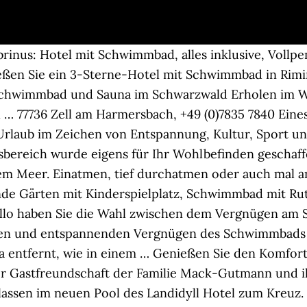
iten im Schwarzwald. 1; 2..3 » Hotels im Schwarzwald Mitten in der Natur oder ganz nah an beliebten Ausflugzielen – Schwarzwald-Hotels sind modern eingerichtete, gastfreundlich geführte und mit vielen Extras überzeugende Oasen für Ihren erholsamen Schwarzwald … Tauchen Sie ein in das entspannende Element Wasser in unserem mit 5 Wellnessstars ausgezeichnetem Wellnesshotel im Schwarzwald… Das hotel Faber ist ein hotel 3 sterne in Rimini, nur wenige schritte vom meer entfernt, im zentrum von Rivazzurra di Rimini.Geführt wird das hotel direkt von der Familie Sartini und mit leidenschaft und hingabe jeden tag widmet, begegnet seinen Gästen mit besonderer aufmerksamkeit auf die bedürfnisse der kleinsten. In Bad Peterstal-Griesbach eröffnet sich ein Schwarzwald-Paradies für schönste Urlaubstage. Es ist sowohl 1. Nel bel mezzo di fiori e frutteti L'Eichenhof vi offre posticini magnifici, dove far vagare i pensieri liberamente, trovare quiete e finalmente rilassamento. Hier finden Sie die optimalen Kinderhotels auf der Karte, mit einfachen Filtern, Kategorien und Bildern Beste 3 Sterne-Hotels in Schwarzwald bei Tripadvisor: Finden Sie 79.783 Bewertungen von Reisenden, 3.808 authentische Reisefotos authentische Reisefotos und Top-Angebote für 313 Unterkunft in Schwarzwald, … Direkt von der Empfangshalle können Sie in 1000 m2 Entspannung und Spaß eintauchen in Bellaria Igea Marina von Rimini an der Adria, immer in … Gratis-Leistungen für HRS Gäste im 3 HRS Sterne Hotel Holiday Inn HASBROUCK HEIGHTS-MEADOWLANDS : 100% Rückerstattung im Kulanzfall Meilen- & Punkte sammeln Mobile Check-In … Erfreuen Sie sich zahlreicher Aktivitäten in der Natur und im Hotel. Hotel 3 Sterne mit Schwimmbad perfekt für einen Urlaub in San Gimignano. Schwimmbad im neuen Wellnessbereich Sich einfach treiben lassen. klosterbraeustuben.de, © 2020 Hotel Klosterbräustuben Lehmann GmbH & Co. KG. Oder lieber im Außenbereich die gute Schwarzwaldluft genießen? Wir befinden uns in unmittelbarer Nähe der Wanderwege, der Tennisplätze, des Freischwimmbades, der Bowlingbahnen und eines Reitstalles, im schönen urgemütlichen Sarntal, dort wo die Natur und die Tradition noch an oberster Stelle stehen. Hotel Schwarzwald Freudenstadt - Das Schwarzwald Freudenstadt ist ein 3-Sterne-Hotel, das beheizte Zimmer nahe Alevitische Gemeinde Freudenstadt anbietet. Parkplatz, Swimmingpool und Blick auf den Pinienwald. 3 Sterne Hotel Gardasee, unsere Service. Hallenbad mit Panoramablick auf die Südtiroler Berge. Suchen Sie ein 3 Sterne Hotel Alba Adriatica mit Strand mit Kinderspielplatz, Beachvolley, Whirlpool und Kinderpool? Für nicht Hausgäste von 8:00 Uhr bis 22:00 Uhr – Eintritt für 3 Stunden: Erwachsene 4,50 €, Kinder ab 1 Jahr 3,50 €. Wir sind stolz Ihnen ein geschichtsträchtiges Haus präsentieren zu dürfen, dass Gemütlichkeit … Unser Hotel im Schwarzwald bietet Inspirationen für die Sinne und Erholung für den Geist. Ein Erholungsurlaub im Nationalpark Pfälzer Wald im 3-Sterne Hotel mit Pool im Pfälzerwald / Pfalz ist wegen seinem Hallenbad und Massage-Angebot sehr empfehlenswert. Vom solarbeheizten Freibad (12 m x 4,5 m) eröffnet sich der schöne Blick auf die Bergwelt. Genießen Sie Wärme, Wasser, Dampf und Licht und nehmen Sie sich Zeit für Sport. Als idealen Ausgangspunkt für unvergessliche Wanderungen, Mountainbiketouren, Wintersport und abwechslungsreiche Ausflüge begrüßen wir Sie im 3-Sterne-Hotel … Im Hotelhallenbad erwarten Sie Massagedüsen und im großzügigen Liegebereich können Sie nach dem schwimmen ausruhen. Tauchen Sie ein in 1000 m2 Entspannung und Spaß! Täglich von 6:00 Uhr bis 22:00 Uhr geöffnet. Kosten Sie es aus, im 3-Sterne-Superior Landidyll Hotel … 3-Sterne-superior-Wellnesshotel Bergland in Schenna - entdecken Sie eine traumhafte Saunawelt mit Sauna, Dampfbad, Ruheraum u. v. m. Großzügiger Liegebereich um den Pool herum, Außenbereich mit Eisdusche, Liege- und Sitzplätze. Wissenswertes zu unseren Massageangeboten, den Ruheräumlichkeiten und der Saunalandschaft im Wellnesshotel Klosterbräustuben 3 Sterne Superior Hotel im Schwarzwald Die Geschicht