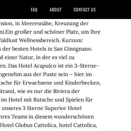
FAQ
ABOUT
CONTACT US
e des Hotel Hirschen begann schon vor über 400 Jahren. Die … Tagliata Cervia 3 Sterne Hotel mit Schwimmbad, Tägliche Köstlichkeiten In dem freundlichen und großzügigen Panorama-Speisesaal bieten wir Vollpension mit einer abwechslungsreichen Menüauswahlzum Mittag- und Abendessen 4 Sterne 17; 3 Sterne Sup 8; 3 Sterne 40; 2-Sterne-Hotels 2; 1-Stern-Hotels 0; Residences Wohnungen 1; Bed and Breakfast 66; Services. Mit einem Gutschein unseres Hotels im Schwarzwald haben Sie garantiert das richtige Geschenk für jeden Anlass. Indem Sie fortfahren, akzeptieren Sie unsere Datenschutzerklärung. Den Gästen steht auch ein Schwimmbad mit Whirlpool, Wasserfall Liegebetten, Kinderspiele, ein Fitneßraum mit Whirlpool und eine ausgestatteten Sonnenterrasse zur Verfügung. Finden und buchen Sie Angebote für die besten 3-Sterne-Hotels in Schluchsee, Deutschland! Im Grünen, völlig erneuert, nur 100 m vom Meer ist das, HOTEL RIVIERA (Spotorno-Ligurien) mit seinen 3 Sternen und wird von seinen Inhabern seit über 50 Jahren geführt. Wellness im Gratschwirt: Ihr 3 Sterne Hotel in Südtirol mit Schwimmbad Was kann es nach einer schönen Wanderung in Toblach im Hochpustertal oder gar einer Gipfeltour im Reich der sagenumwobenen Drei … Die Schwimmbad von Lotus Hotel in Rimini ist eines der größten in der Umgebung gefunden werden, mit seinen 18×8 Meter, in den wunderschönen Garten von 2000 Quadratmetern eingetaucht, mit Solarium, auch die Sonne den ganzen Tag ausgesetzt, verfügt über 50 Betten, die Ihnen erlauben, um von morgens bis abends genießen Sie die angenehme Atmosphäre unserer Familienhotel für Kinder. Hotel Mercedes, Riccione, ist auf der Viale D'Annunzio, nur 20 Meter vom Meer und 150 Meter von der zentralen Viale Dante, der wichtigsten Fußgängerzone der Stadt, die Sie über zahlreiche Geschäfte, Bars, Pubs, Restaurants stattfinden wird entfernt und anderen kommerziellen Aktivitäten der Viale Ceccarini. Privater Tennisplatz, Spielhalle mit Tischtennis und Tischfussball. Willkommen im Hotel Giamaika Hotel Cesenatico 3 Sterne. Genießen Sie hier in Erfweiler … So können Sie sich in den heißen Tagen erfrischen und den Tag allgemein abwechslungsreicher gestalten, indem Sie die Zeit sowohl am Strand sowie im Schwimmbad … Wir freuen uns, dass Sie Ihre Hotelsuche auf unsere Seiten geführt hat. ... Es verfügt über ein Schwimmbad und ist die ideale Lösung für Gäste, die Ruhe, Entspannung und Komfort in einem der berühmtesten Touristen- und Badegebiete Italiens, der romagnolischen Riviera, suchen. Caorle 3 Sterne-Strandhotel mit einem beheizten Pool. Um unseren Pool herum in Torre Pedrera finden Sie Liegestühle unter der Sonne, sowie Spaß auf dem Trampolin für Ihre Tauchgänge und einen Spielbereich für Kinder. Hier finden Sie Ihr Hotel mit Schwim