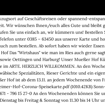
ugsort auf Geschäftsreisen oder spannend-entspann
zeit. Wir wünschen Ihnen/euch alles Gute und bleibt 
fen Sie uns einfach an, wir kümmern uns! Bestellen S
Telefon unter 0385 – 63450 aus unserer Karte und hol
 auch zum bestellen. Ab sofort haben wir wieder Esse
 Hof Das "Wirtshaus" wie man im Ries auch gerne sagt
sowie Oettingen und Harburg! Unser Mueßer Hof Kü
che im ARTE. HERZLICH WILLKOMMEN. An den Wochene
äbische Spezialitäten, Rieser Gerichte und ein eige
r Hof ist ab dem 13.11. an jedem Wochenende von Fre
sheimer-Hof-Corona-Speisekarte.pdf (1010.42KB) Sonn-
- 796 15 27-0 An den Wochenenden können Sie un
 Dienstag bis Freitag & Sonntag von 11.30 bis 14 Uhr u