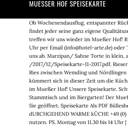
MUESSER HOF SPEISEKARTE
Ob Wochenendausflug, entspannter Rückz
findet jeder seine ganz eigene Qualitäts
treffen wir uns wieder im Mueßer Hof! Ru
Uhr per Email (info@hotel-arte.de) oder 
uns ab. Marzipan/ Sahne Torte in klein,
/2017/12/Speisekarte-11-2017.pdf. Rieser
Ries zwischen Wemding und Nördlingen 
kümmert sich in dieser Zeit um die Kü
im Mueßer Hof! Unsere Speisekarte. Schw
Stammtisch und im Biergarten! Der Mueße
Sie geöffnet. Speisekarte Als PDF Bülle
dURCHGEHEND WARME kÜCHE +49 (0) 671 
nutzen. PS. Montag von 11.30 bis 14 Uhr |