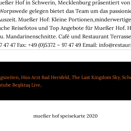
Mueßer Hof in Schwerin, Mecklenburg präsentiert von 
Worpswede gelegen bietet das Team um das passionie
uszeit. Mueßer Hof: Kleine Portionen,minderwertige Q
che Reisefotos und Top Angebote für Mueßer Hof. He
. Mandarinenschnitte. Café und Restaurant Terrass
7 47 47 Fax: +49 (0)5372 – 97 47 49 Email: info@resta
gszeiten
,
Hno Arzt Bad Hersfeld
,
The Last Kingdom Sky
,
Sch
tube Beşiktaş Live
,
mueßer hof speisekarte 2020