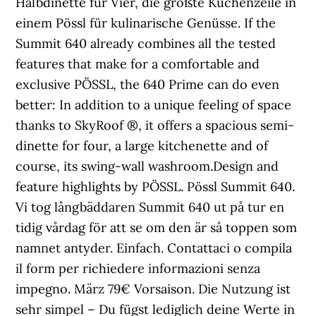
Halbdinette für Vier, die größte Küchenzeile in
einem Pössl für kulinarische Genüsse. If the
Summit 640 already combines all the tested
features that make for a comfortable and
exclusive PÖSSL, the 640 Prime can do even
better: In addition to a unique feeling of space
thanks to SkyRoof ®, it offers a spacious semi-
dinette for four, a large kitchenette and of
course, its swing-wall washroom.Design and
feature highlights by PÖSSL. Pössl Summit 640.
Vi tog långbäddaren Summit 640 ut på tur en
tidig vårdag för att se om den är så toppen som
namnet antyder. Einfach. Contattaci o compila
il form per richiedere informazioni senza
impegno. März 79€ Vorsaison. Die Nutzung ist
sehr simpel – Du fügst lediglich deine Werte in