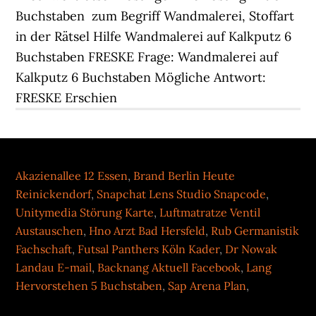
Buchstaben ️ zum Begriff Wandmalerei, Stoffart
in der Rätsel Hilfe Wandmalerei auf Kalkputz 6
Buchstaben FRESKE Frage: Wandmalerei auf
Kalkputz 6 Buchstaben Mögliche Antwort:
FRESKE Erschien
Akazienallee 12 Essen
,
Brand Berlin Heute
Reinickendorf
,
Snapchat Lens Studio Snapcode
,
Unitymedia Störung Karte
,
Luftmatratze Ventil
Austauschen
,
Hno Arzt Bad Hersfeld
,
Rub Germanistik
Fachschaft
,
Futsal Panthers Köln Kader
,
Dr Nowak
Landau E-mail
,
Backnang Aktuell Facebook
,
Lang
Hervorstehen 5 Buchstaben
,
Sap Arena Plan
,