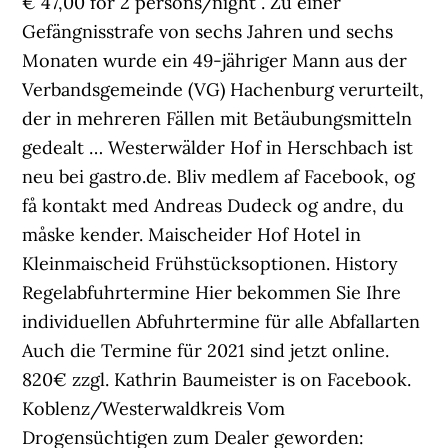
€ 47,00 for 2 persons/night . Zu einer
Gefängnisstrafe von sechs Jahren und sechs
Monaten wurde ein 49-jähriger Mann aus der
Verbandsgemeinde (VG) Hachenburg verurteilt,
der in mehreren Fällen mit Betäubungsmitteln
gedealt … Westerwälder Hof in Herschbach ist
neu bei gastro.de. Bliv medlem af Facebook, og
få kontakt med Andreas Dudeck og andre, du
måske kender. Maischeider Hof Hotel in
Kleinmaischeid Frühstücksoptionen. History
Regelabfuhrtermine Hier bekommen Sie Ihre
individuellen Abfuhrtermine für alle Abfallarten
Auch die Termine für 2021 sind jetzt online.
820€ zzgl. Kathrin Baumeister is on Facebook.
Koblenz/Westerwaldkreis Vom
Drogensüchtigen zum Dealer geworden: