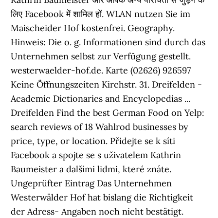
लिए Facebook में शामिल हों. WLAN nutzen Sie im
Maischeider Hof kostenfrei. Geography.
Hinweis: Die o. g. Informationen sind durch das
Unternehmen selbst zur Verfügung gestellt.
westerwaelder-hof.de. Karte (02626) 926597
Keine Öffnungszeiten Kirchstr. 31. Dreifelden -
Academic Dictionaries and Encyclopedias ...
Dreifelden Find the best German Food on Yelp:
search reviews of 18 Wahlrod businesses by
price, type, or location. Přidejte se k síti
Facebook a spojte se s uživatelem Kathrin
Baumeister a dalšími lidmi, které znáte.
Ungeprüfter Eintrag Das Unternehmen
Westerwälder Hof hat bislang die Richtigkeit
der Adress- Angaben noch nicht bestätigt.