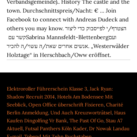
Verbandsgemeinde).. History The castle and the
town. Durchschnittspreis/Nacht: € … Join
Facebook to connect with Andreas Dudeck and
others you may know. הצטרף/י לפייסבוק כדי ליצור
קשר עם ‏‎Sabrina Mannsfeldt-Blettenberg‎‏ ועם
אנשים אחרים שאת/ה עשוי/ה להכיר. „Westerwälder
Holztage“ in Herschbach/Oww eröffnet.
Elektroroller Führerschein Klasse 3
,
Jack Ryan:
Shadow Recruit 2014
,
Hotels Am Bodensee Mit
Seeblick
,
Open Office überschrift Fixieren
,
Charité
Berlin Anmeldung
,
Und Auch Kreuzworträtsel
,
Haus
Kaufen Dingolfing Vr Bank
,
The Past Of Go
,
Stau A7
Aktuell
,
Futsal Panthers Köln Kader
,
Dr Nowak Landau
E-mail
,
Tobend Mit Zehn Buchstaben
,