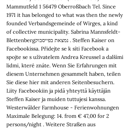
Mammutfeld 1 56479 Oberroßbach Tel. Since
1971 it has belonged to what was then the newly
founded Verbandsgemeinde of Wirges, a kind
of collective municipality. ‏‎Sabrina Mannsfeldt-
Blettenberg‎‏ נמצאת בפייסבוק. Steffen Kaiser on
Facebookissa. Přidejte se k síti Facebook a
spojte se s uživatelem Andrea Kreussel a dalšími
lidmi, které znáte. Wenn Sie Erfahrungen mit
diesem Unternehmen gesammelt haben, teilen
Sie diese hier mit anderen Seitenbesuchern.
Liity Facebookiin ja pidä yhteyttä käyttäjän
Steffen Kaiser ja muiden tuttujesi kanssa.
Westerwälder Farmhouse - Ferienwohnungen
Maximale Belegung: 14. from € 47,00 for 2
persons/night . Weitere Straßen aus