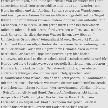
Ferienwohnungen, die auf die Bedürfnisse von Urlaubern mit Hund
ausgerichtet sind. Tourenvorschläge und -tipps zum Wandern mit
Hund im Allgäu und den Allgäuer Bergen : es werden Wanderungen
und Ausflüge zu schönen Stellen im Allgäu vorgestellt, auf die Sie gut
Ihren Hund mitnehmen können. Zudem lohnt sich ein Aufenthalt für
Menschen, die in ihrem Urlaub gerne ihren Hund bei sich wissen
möchten oder auch mit ihrem Pferd verreisen wollen. Dazu gehören
auch Unterkünfte, die nahe zum Wasser liegen, bzw. über ein "
Umfriedetes Grundstück " (eingezäunt, Mauer, Hecke o.ä.) Für den
Urlaub mit Hund im Allgäu findest du hier deine Ferienwohnung oder
dein Ferienhaus - auch mit eingezäunten Grundstücken in einer
herrlichen Landschaft. Tipps und Bewertungen hier finden.
Unterwegs mit Hund In dieser Tabelle sind besonders schöne und für
Hunde geeignete Spazierwege oder spezielle Einrichtungen, in denen
Hunde erlaubt sind, zu finden. Selbstverständlich gibt es ebenso
andere Erzählungen, die von weniger Erfolg sprechen, aber
zusammenfassend ist das Echo doch äußerst positiv. In Kombination
mit der Freitextsuche zeigen wir vorrangig zum Suchbegriff passende
Hundehotels.. mehr zu Punkten > Ferienwohnungen Allgäu mit Hund -
> Reiseführer Allgäu mit Hund. Unsere Aufstellung erhebt keinen
Anspruch auf Vollständigkeit. Buchen Sie für Ihren Urlaub ein
Ferienhaus im Allgäu mit Hund direkt beim Gastgeber. Ferien &
Urlaub buchen in den Bergen mit Haustier. Verbringen Sie