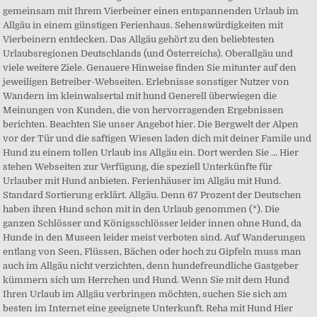
gemeinsam mit Ihrem Vierbeiner einen entspannenden Urlaub im
Allgäu in einem günstigen Ferienhaus. Sehenswürdigkeiten mit
Vierbeinern entdecken. Das Allgäu gehört zu den beliebtesten
Urlaubsregionen Deutschlands (und Österreichs). Oberallgäu und
viele weitere Ziele. Genauere Hinweise finden Sie mitunter auf den
jeweiligen Betreiber-Webseiten. Erlebnisse sonstiger Nutzer von
Wandern im kleinwalsertal mit hund Generell überwiegen die
Meinungen von Kunden, die von hervorragenden Ergebnissen
berichten. Beachten Sie unser Angebot hier. Die Bergwelt der Alpen
vor der Tür und die saftigen Wiesen laden dich mit deiner Famile und
Hund zu einem tollen Urlaub ins Allgäu ein. Dort werden Sie … Hier
stehen Webseiten zur Verfügung, die speziell Unterkünfte für
Urlauber mit Hund anbieten. Ferienhäuser im Allgäu mit Hund.
Standard Sortierung erklärt. Allgäu. Denn 67 Prozent der Deutschen
haben ihren Hund schon mit in den Urlaub genommen (*). Die
ganzen Schlösser und Königsschlösser leider innen ohne Hund, da
Hunde in den Museen leider meist verboten sind. Auf Wanderungen
entlang von Seen, Flüssen, Bächen oder hoch zu Gipfeln muss man
auch im Allgäu nicht verzichten, denn hundefreundliche Gastgeber
kümmern sich um Herrchen und Hund. Wenn Sie mit dem Hund
Ihren Urlaub im Allgäu verbringen möchten, suchen Sie sich am
besten im Internet eine geeignete Unterkunft. Reha mit Hund Hier