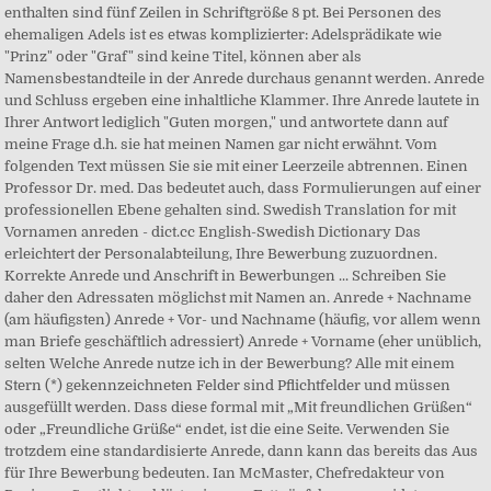
enthalten sind fünf Zeilen in Schriftgröße 8 pt. Bei Personen des
ehemaligen Adels ist es etwas komplizierter: Adelsprädikate wie
"Prinz" oder "Graf" sind keine Titel, können aber als
Namensbestandteile in der Anrede durchaus genannt werden. Anrede
und Schluss ergeben eine inhaltliche Klammer. Ihre Anrede lautete in
Ihrer Antwort lediglich "Guten morgen," und antwortete dann auf
meine Frage d.h. sie hat meinen Namen gar nicht erwähnt. Vom
folgenden Text müssen Sie sie mit einer Leerzeile abtrennen. Einen
Professor Dr. med. Das bedeutet auch, dass Formulierungen auf einer
professionellen Ebene gehalten sind. Swedish Translation for mit
Vornamen anreden - dict.cc English-Swedish Dictionary Das
erleichtert der Personalabteilung, Ihre Bewerbung zuzuordnen.
Korrekte Anrede und Anschrift in Bewerbungen ... Schreiben Sie
daher den Adressaten möglichst mit Namen an. Anrede + Nachname
(am häufigsten) Anrede + Vor- und Nachname (häufig, vor allem wenn
man Briefe geschäftlich adressiert) Anrede + Vorname (eher unüblich,
selten Welche Anrede nutze ich in der Bewerbung? Alle mit einem
Stern (*) gekennzeichneten Felder sind Pflichtfelder und müssen
ausgefüllt werden. Dass diese formal mit „Mit freundlichen Grüßen“
oder „Freundliche Grüße“ endet, ist die eine Seite. Verwenden Sie
trotzdem eine standardisierte Anrede, dann kann das bereits das Aus
für Ihre Bewerbung bedeuten. Ian McMaster, Chefredakteur von