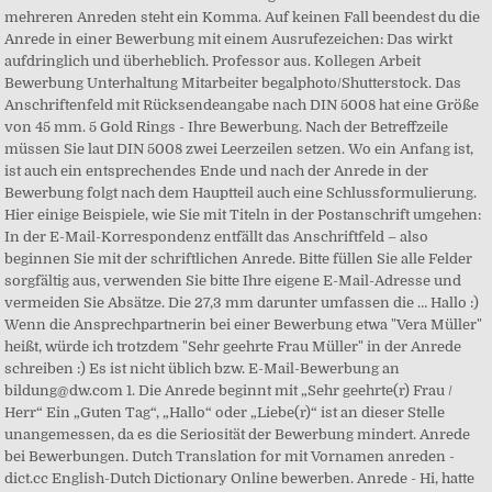
mehreren Anreden steht ein Komma. Auf keinen Fall beendest du die
Anrede in einer Bewerbung mit einem Ausrufezeichen: Das wirkt
aufdringlich und überheblich. Professor aus. Kollegen Arbeit
Bewerbung Unterhaltung Mitarbeiter begalphoto/Shutterstock. Das
Anschriftenfeld mit Rücksendeangabe nach DIN 5008 hat eine Größe
von 45 mm. 5 Gold Rings - Ihre Bewerbung. Nach der Betreffzeile
müssen Sie laut DIN 5008 zwei Leerzeilen setzen. Wo ein Anfang ist,
ist auch ein entsprechendes Ende und nach der Anrede in der
Bewerbung folgt nach dem Hauptteil auch eine Schlussformulierung.
Hier einige Beispiele, wie Sie mit Titeln in der Postanschrift umgehen:
In der E-Mail-Korrespondenz entfällt das Anschriftfeld – also
beginnen Sie mit der schriftlichen Anrede. Bitte füllen Sie alle Felder
sorgfältig aus, verwenden Sie bitte Ihre eigene E-Mail-Adresse und
vermeiden Sie Absätze. Die 27,3 mm darunter umfassen die … Hallo :)
Wenn die Ansprechpartnerin bei einer Bewerbung etwa "Vera Müller"
heißt, würde ich trotzdem "Sehr geehrte Frau Müller" in der Anrede
schreiben :) Es ist nicht üblich bzw. E-Mail-Bewerbung an
bildung@dw.com 1. Die Anrede beginnt mit „Sehr geehrte(r) Frau /
Herr“ Ein „Guten Tag“, „Hallo“ oder „Liebe(r)“ ist an dieser Stelle
unangemessen, da es die Seriosität der Bewerbung mindert. Anrede
bei Bewerbungen. Dutch Translation for mit Vornamen anreden -
dict.cc English-Dutch Dictionary Online bewerben. Anrede - Hi, hatte