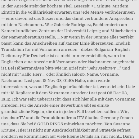
In der Anrede steht der höchste Titel. Lesezeit: < 1 Minute. Mit dem
Eintritt in die Volljährigkeit erwarten uns jede Menge Veränderungen
— eine davon ist das Siezen und das damit verbundene Ansprechen
mit dem Nachnamen.. Wie Gabriele Rodríguez, Fachberaterin am
Namenkundlichen Zentrum der Universität Leipzig und Mitarbeiterin
der Namensberatungsstelle, … Nur wenn in der Summe alles perfekt
passt, kann das Anschreiben auf ganzer Linie überzeugen. English
Translation for mit Vornamen anreden - dict.cc Bulgarian-English
Dictionary Für Deutsche ist es nicht immer ersichtlich, wann im
Englischen eine Anrede mit Vornamen oder Nachnamen angebracht
ist. Bei Höherrangigen bitte wie im Brief mit “Sehr geehrte/r …” und
nicht mit “Hallo Herr … oder ähnlich salopp. Name, Vorname,
Nachname: Last post 19 Nov 08, 01:10: Hallo, mich würde
interessieren, was auf Englisch gebräuchlicher ist, wenn ich ein Liste
mit : 13 Replies: mit dem Vornamen anreden: Last post 09 Dec 03,
13:12: Ich war sehr ueberrascht, dass sich hier alle mit dem Vornamen
anreden. Für die Anrede einer Bewerbung gibt es einige
grundsätzliche Regeln, die du in jedem Fall beachten solltest:. Wir,
davidsonTV und die Produktionsfirma ITV Studios Germany freuen
uns, dass Sie bei 5 GOLD RINGS mitwirken möchten. Von Susanne
Krause . Hier ist nicht nur Ausdrucksfähigkeit und Strategie gefragt,
sondern es kommt auch auf viele kleine Details an. mir nicht… Darin