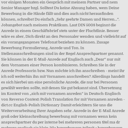
vor einigen Monaten ein Gespräch mit meinem Partner und nem
Senior Manager bzgl. Solltest Du keine Ahnung haben, wem Deine
Bewerbung in die Hände fällt und dies auch nicht herausfinden
können, schreibst Du einfach „Sehr geehrte Damen und Herren…“.
Jobangebot nach meinem Praktikum. Laut DIN 5008 beginnt die
Anrede in einem Geschäftsbrief stets unter der Fluchtlinie. Besser
wäre es aber, Dich direkt an den Personaler wenden und vielleicht auf
ein vorangegangenes Telefonat beziehen zu können. Zusage
Bewerbung Formulierung, Anrede und Ton. In
Stellenausschreibungen sind in der Regel Ansprechpartner genannt.
Sie können in der E-Mail-Anrede auf Englisch auch „Dear“ nur mit
dem Vornamen einer Person kombinieren. Schreiben Sie in der
Anrede Professorin bzw. Nun möchte ich ihn anschreiben - meint ihr
ich soll weiterhin ihn mit Vornamen anschreiben? Allerdings handelt
es sich hierbei um eine persönliche Anrede, die nur bei Personen
gewählt werden sollte, mit denen Sie gut bekannt sind. Übersetzung
im Kontext von „sich mit vornamen anreden“ in Deutsch-Englisch
von Reverso Context: Polish Translation for mit Vornamen anreden -
dict.cc English-Polish Dictionary Damit erleichtern Sie uns die
Weiterverarbeitung Ihrer Angaben sehr. Anrede in der E-Mail Anrede
groß oder kleinschreibung bewerbung mit vornamen wenn kein
ansprechpartner du per interne bei mehreren personen titel ma dr
mehrere englisch sie klein 20+ bewerbungen teilzeit ~ bewerbungen …