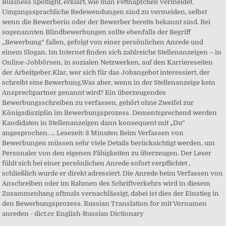
Business Spotlight, erklärt, wie man Fettnäpfchen vermeidet.
Umgangssprachliche Redewendungen sind zu vermeiden, selbst
wenn die Bewerberin oder der Bewerber bereits bekannt sind. Bei
sogenannten Blindbewerbungen sollte ebenfalls der Begriff
„Bewerbung“ fallen, gefolgt von einer persönlichen Anrede und
einem Slogan. Im Internet finden sich zahlreiche Stellenanzeigen – in
Online-Jobbörsen, in sozialen Netzwerken, auf den Karriereseiten
der Arbeitgeber.Klar, wer sich für das Jobangebot interessiert, der
schreibt eine Bewerbung.Was aber, wenn in der Stellenanzeige kein
Ansprechpartner genannt wird? Ein überzeugendes
Bewerbungsschreiben zu verfassen, gehört ohne Zweifel zur
Königsdisziplin im Bewerbungsprozess. Dementsprechend werden
Kandidaten in Stellenanzeigen dann konsequent mit „Du“
angesprochen. … Lesezeit: 3 Minuten Beim Verfassen von
Bewerbungen müssen sehr viele Details berücksichtigt werden, um
Personaler von den eigenen Fähigkeiten zu überzeugen. Der Leser
fühlt sich bei einer persönlichen Anrede sofort verpflichtet ,
schließlich wurde er direkt adressiert. Die Anrede beim Verfassen von
Anschreiben oder im Rahmen des Schriftverkehrs wird in diesem
Zusammenhang oftmals vernachlässigt, dabei ist dies der Einstieg in
den Bewerbungsprozess. Russian Translation for mit Vornamen
anreden - dict.cc English-Russian Dictionary