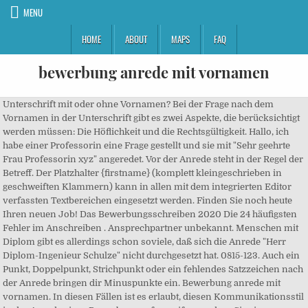
MENU
HOME
ABOUT
MAPS
FAQ
bewerbung anrede mit vornamen
Unterschrift mit oder ohne Vornamen? Bei der Frage nach dem
Vornamen in der Unterschrift gibt es zwei Aspekte, die berücksichtigt
werden müssen: Die Höflichkeit und die Rechtsgültigkeit. Hallo, ich
habe einer Professorin eine Frage gestellt und sie mit "Sehr geehrte
Frau Professorin xyz" angeredet. Vor der Anrede steht in der Regel der
Betreff. Der Platzhalter {firstname} (komplett kleingeschrieben in
geschweiften Klammern) kann in allen mit dem integrierten Editor
verfassten Textbereichen eingesetzt werden. Finden Sie noch heute
Ihren neuen Job! Das Bewerbungsschreiben 2020 Die 24 häufigsten
Fehler im Anschreiben . Ansprechpartner unbekannt. Menschen mit
Diplom gibt es allerdings schon soviele, daß sich die Anrede "Herr
Diplom-Ingenieur Schulze" nicht durchgesetzt hat. 0815-123. Auch ein
Punkt, Doppelpunkt, Strichpunkt oder ein fehlendes Satzzeichen nach
der Anrede bringen dir Minuspunkte ein. Bewerbung anrede mit
vornamen. In diesen Fällen ist es erlaubt, diesen Kommunikationsstil