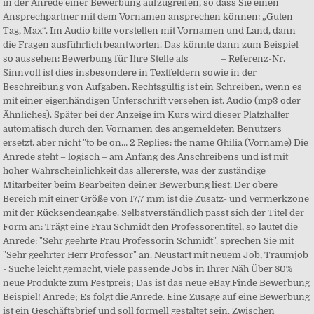
in der Anrede einer Bewerbung aufzugreifen, so dass Sie einen
Ansprechpartner mit dem Vornamen ansprechen können: „Guten
Tag, Max“. Im Audio bitte vorstellen mit Vornamen und Land, dann
die Fragen ausführlich beantworten. Das könnte dann zum Beispiel
so aussehen: Bewerbung für Ihre Stelle als _____ – Referenz-Nr.
Sinnvoll ist dies insbesondere in Textfeldern sowie in der
Beschreibung von Aufgaben. Rechtsgültig ist ein Schreiben, wenn es
mit einer eigenhändigen Unterschrift versehen ist. Audio (mp3 oder
Ähnliches). Später bei der Anzeige im Kurs wird dieser Platzhalter
automatisch durch den Vornamen des angemeldeten Benutzers
ersetzt. aber nicht "to be on… 2 Replies: the name Ghilia (Vorname) Die
Anrede steht – logisch – am Anfang des Anschreibens und ist mit
hoher Wahrscheinlichkeit das allererste, was der zuständige
Mitarbeiter beim Bearbeiten deiner Bewerbung liest. Der obere
Bereich mit einer Größe von 17,7 mm ist die Zusatz- und Vermerkzone
mit der Rücksendeangabe. Selbstverständlich passt sich der Titel der
Form an: Trägt eine Frau Schmidt den Professorentitel, so lautet die
Anrede: "Sehr geehrte Frau Professorin Schmidt". sprechen Sie mit
"Sehr geehrter Herr Professor" an. Neustart mit neuem Job, Traumjob
- Suche leicht gemacht, viele passende Jobs in Ihrer Näh Über 80%
neue Produkte zum Festpreis; Das ist das neue eBay.Finde ‪Bewerbung
Beispiel‬! Anrede; Es folgt die Anrede. Eine Zusage auf eine Bewerbung
ist ein Geschäftsbrief und soll formell gestaltet sein. Zwischen