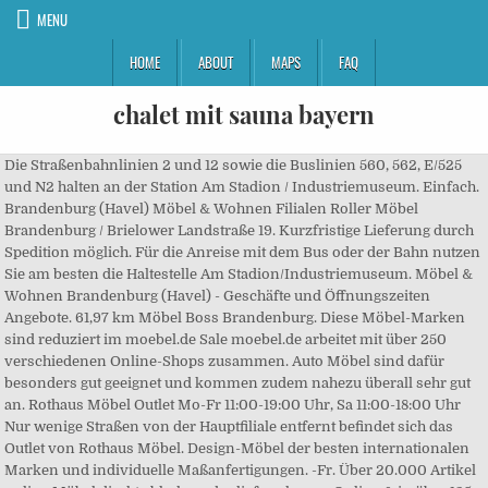
MENU
HOME
ABOUT
MAPS
FAQ
chalet mit sauna bayern
Die Straßenbahnlinien 2 und 12 sowie die Buslinien 560, 562, E/525 und N2 halten an der Station Am Stadion / Industriemuseum. Einfach. Brandenburg (Havel) Möbel & Wohnen Filialen Roller Möbel Brandenburg / Brielower Landstraße 19. Kurzfristige Lieferung durch Spedition möglich. Für die Anreise mit dem Bus oder der Bahn nutzen Sie am besten die Haltestelle Am Stadion/Industriemuseum. Möbel & Wohnen Brandenburg (Havel) - Geschäfte und Öffnungszeiten Angebote. 61,97 km Möbel Boss Brandenburg. Diese Möbel-Marken sind reduziert im moebel.de Sale moebel.de arbeitet mit über 250 verschiedenen Online-Shops zusammen. Auto Möbel sind dafür besonders gut geeignet und kommen zudem nahezu überall sehr gut an. Rothaus Möbel Outlet Mo-Fr 11:00-19:00 Uhr, Sa 11:00-18:00 Uhr Nur wenige Straßen von der Hauptfiliale entfernt befindet sich das Outlet von Rothaus Möbel. Design-Möbel der besten internationalen Marken und individuelle Maßanfertigungen. -Fr. Über 20.000 Artikel online Möbel direkt abholen oder liefern lassen Online & in über 125 Filialen Tiefpreisgarantie Kauf auf Rechnung » Jetzt sparen! Wir ermöglichen euch jedoch weiterhin alle Outlet-Artikel direkt online über unsere Sortimentsseite einzusehen und zu bestellen. Sie kÃ¶nnen Ihre neuen MÃ¶bel bei uns mit 12 oder 24 Monaten Laufzeit ohne Zinsen finanzieren. Bei uns finden Sie die besten Fabrikverkauf Adressen und Outlets und in Ihrer Nähe. Finanzpartner ist die TARGOBANK AG & Co. KGaA, Kasernenstr. Lieferung & Montage in Berlin. Telefonnummer: 02586 889951 oder 8899814 Service/Hilfe Anrufen: 09373 5789916 Route anzeigen WhatsApp 09373 5789916 Nachricht an 09373 5789916 Kontakt Angebot einholen Tisch reservieren Termin vereinbaren Bestellen Menü ansehen. - Jetzt in Brandenburg finden oder inserieren! Anrufen: 09373 5789916 Route anzeigen WhatsApp 09373 5789916 Nachricht an 09373 5789916 Kontakt Angebot einholen Tisch reservieren Termin vereinbaren Bestellen Menü ansehen. Unser Einrichtungshaus in Brandenburg befindet sich unweit des Silokanals, in unmittelbarer Nähe zur B1. Besøg vores outlet i ILVA Odense, ILVA Ishøj, ILVA Vejle og ILVA Viby. in Königs-Wusterhausen bei Berlin. Durch das "click & collect" Verfahren könnt ihr eure Artikel bequem von Zuhause bestellen und in unserem Outlet kontaktlos abholen oder eine Lieferung bis zur Bordsteinkante gegen einen kleinen Aufpreis vereinbaren. Ab 49 € liefern wir dir unsere Artikel aus dem Outlet direkt und kontaktlos bis zur Bordsteinkante. Vi har altid nye partier af billige møbler - så kig ind :) Jetzt günstig die Wohnung mit gebrauchten Möbeln einrichten auf eBay Kleinanzeigen. JETZT NEU: Aktuelles Sortiment online einsehen! August-Sonntag-Straße 10 14770 Brandenburg Heute 09:00 - 19:00 Uhr. In unserem Factory Outlet in Frankenberg finden Sie eine große Auswahl an Möbeln zu akttraktiven Preisen. Wird die Verfügbarkeit z.B. Filialen. Stilvolle & robuste Möbel im Outlet Bis zu -80%! RAUMART OUTLET powered by www.solovivo.ch. Falls heute nichts Passendes fÃ¼r Sie dabei ist, schauen Sie einfach in ein paar Tagen noch einmal vorbei oder entdecken Sie unsere aktuellen Angebote. 2010249 Berlin, ÖffnungszeitenMo. Unser Familienunternehmen besteht seit 1990 in der zweiten Generation. mit "Lieferzeit 1-3 Werktage" angezeigt bezeichnet dies die tatsächliche Lieferzeit bis zum Lieferort. Fotomodelle, Versandrückläufer und Möbel aus Überproduktionen zu attraktiven Schnäppchen-Preisen! Vi køber restpartier - du sparer helt op til 70%. 4 waren hier. Riesige Auswahl Möbel günstig online kaufen Preiswerte Möbel für alle Wohnbereiche Jetzt Möbel online kaufen & liefern lassen Kauf auf Rechnung Kundenbewertungen. Vi har altid nye partier af billige møbler - så kig ind :) Das auch aus der Sicht der Umwelt. Das Angebot auf dieser Seite wird tÃ¤glich aktualisiert. Möbel Outlet bietet ihnen hochwertige Möbel aller Art zu attraktiven Preisen. Auf Quoka.de kannst Du in aktuellen Kleinanzeigen aus Brandenburg stöbern. Hauptstraße 27 14776 Brandenburg Heute geschlossen. Einfach. Neben den Fabrikverkäufen und Factory Outlet Stores finden Sie auch Adressen zum Thema Lagerverkauf und Werksverkauf, bei denen Sie Produkte und Marken bis zu 90% billiger kaufen können. Møbelringen - nye, brugte og outlet møbler under et tag. Hier finden SIE stark reduzierte Ausstellungsstücke, Aktionsmodelle, Restposten, Fotomuster sowie aktuelle Katalogware renommierter Markenhersteller. Brandenburg (Havel) Möbel & Wohnen Filialen Roller Möbel Brandenburg / Brielower Landstraße 19. Sie finden unsere Ausstellung mit vielen weiteren MÃ¶beln in Berlin-Steglitz, nahe der SchloÃstr. Möbel Outlet in Weilbach. eBay Kleinanzeigen: Möbel, Kleinanzeigen - Jetzt in Brandenburg finden oder inserieren! Möbel Boss. I ILVAs bolighuse i Odense, Ishøj, Vejle og Viby J finder du også et stort outlet-område, hvor der er rigtig god mulighed for at gøre en god handel. Kurzfristige Lieferung durch Spedition möglich. 30 Ergebnisse IKEA, Dänisches Bettenlager, SB Möbel Boss. gesetzlicher Umsatzsteuer und Versandkosten. Møbelringen - nye, brugte og outlet møbler under et tag. 20 Filialen. Einfach. Outlets und Fabrikverkäufe Brandenburg. Der Outlet Store bietet vor allem Wohnzimmer-Möbel und Gartengestühle zu attraktiven Preisen. Da wir täglich neue Ware erhalten, lohnt es sich, regelmäßig vorbeizuschauen! mit "Lieferzeit 1-3 Werktage" angezeigt bezeichnet dies die tatsächliche Lieferzeit bis zum Lieferort. Möbel - Outlet in Aschaffenburg. Die vorrÃ¤tigen AusstellungsstÃ¼cke in unserem Designer-Outlet kÃ¶nnen auf Wunsch ab 55 â¬ schnell geliefert werden – oder ohne Aufpreis kurzfristig abgeholt werden. Im Idealfall werden die Möbel so präsentiert, dass man direkt neue Inspirationen für die eigene Inneneinrichtung bekommt. Lokal. 9 użytkowników tu było. Möbel Style vereinfacht jede Kaufentscheidung, im Möbel Outlet erhalten Sie eine große Auswahl an modernem Wohndesign und exklusiver Möbelmarken zu sensationellen Preisen. Clever einrichten mit ROLLER: hierzu finden Sie an unserem Standort Brandenburg ein Riesensortiment Möbel und Wohnaccessoires. Möbel Outlet Fabrikverkauf UK Wir sind ein Junges-Dynamisches-Team, dass sich auf den Online-Vertrieb Hochwertiger Möbel spezialisiert hat. Hier finden Sie die besten Adressen für Möbel Fabrikverkauf und Möbel Outlets bei denen Sie bei dem Kauf von Möbeln jetzt bis zu 80% sparen können. Möbel & Haushaltsgeräte in Brandenburg kaufen. Für die Anreise mit dem Bus oder der Bahn nutzen Sie am besten die Haltestelle Am Stadion/Industriemuseum. Einfach. Bei unseren Möbeln im home24 Outlet Berlin handelt es sich um ausgewählte Ausstellungsstücke, Muster für Fotoshootings oder Versandrückläufer aus unserem home24-Sortiment, das du nicht mehr eigenhändig aufbauen musst, sich in nahezu neuem Zustand befindet und du direkt mit nach Hause nehmen kannst. TELEFON +49 (0) 7021 / 488 146. Fabrikverkauf und Outlet Adressen in Ihrer Nähe. Roller Möbel Brielower Landstraße 19, 14772 Brandenburg Heute 10:00 - 20:00 0,00 km. 58,51 km DEPOT Brandenburg. We Möbel! Lokal. Jetzt Möbelhäuser & Einrichungshäuser in deiner Nähe finden auf kaufDA.de In unseren home24 OUTLET STORES verkaufen wir Ausstellungsstücke, Fotomuster und Versandrückläufer aus dem home24 Sortiment mit bis zu 70 % Rabatt. Die Möbel aus unserem Möbel Outlet verleihen Ihrem Wohnraum Einzigartigkeit. At a discounted price and ready for delivery, it is a practical fixed solution with top 200 x 100, ideal to host 8 guests. eBay Kleinanzeigen: Berlin Brandenburg, eBay Kleinanzeigen: Aktuell über 135.000 Angebote für gebrauchte Möbel. Finanzierungsbeispiel fÃ¼r einen Einkauf von 4.000 Euro: Sie zahlen 800 Euro an und finanzieren die restlichen 3.200 Euro mit 12 Monatsraten Ã¡ 266,66 Euro. Durch unsere schlanke Organisation, sowie die direkten Transportwege zum Endkunden ist es uns möglich, dass wahrscheinlich beste Preis -Leistungsverhältnis anzubieten. In unserem home24 Möbel-Outlet Berlin kannst du eine Auswahl unserer Möbel, Lampen, Textilien und Accessoires live entdecken und beim Kauf mit unserem home24-Rabatt bis zu 70 % sparen. Besøg vores outlet i ILVA Odense, ILVA Ishøj, ILVA Vejle og ILVA Viby. Einfach. Möbel Outlet in Weilbach. Hauptstr. Großhändler günstig einkaufen. How To Form, Pour, And Stamp A Concrete Patio Slab - Duration: 27:12. Vi køber restpartier - du sparer helt op til 70%. Brandenburger ist seit vielen Jahren der qualitätsbewusste Anbieter für Objektmöbel. Byt-til-nyt - … Möbel als Auto sind also auf jeden Fall eine Überlegung wert. Bei uns finden Sie Sofas, Matratzen, Betten, Couchtische, Esstische, Stühle, Lattenroste, Bad Möbel, Küchen Möbel und viele weitere Highlights für Ihr Zuhause. Besuchen Sie unsere Einrichtungshäuser in Hamburg, Berlin und Elmshorn! Willkommen auf unserer neuen Internetseite. In unseren home24 Möbel-Outlets kannst du eine Auswahl unserer Möbel, Lampen, Textilien und Wohnaccessoires live entdecken und günstig kaufen. - Jetzt finden oder inserieren! Alle Möbelhäuser in Brandenburg mit Adressen, Öffnungszeiten und aktuellen Angeboten in Brandenburg z.B. Filialen. Nicht gÃ¼ltig fÃ¼r reduzierte Artikel. Auto Möbel sind dafür besonders gut geeignet und kommen zudem nahezu überall sehr gut an. Naturmöbel Outlet Online Schnäppchenmarkt. 630 likes. - Jetzt in Brandenburg finden oder inserieren! 0,00% effektiver Jahreszins. home24 erreicht die Kundenbewertung 4.2 von 5.0 bei 6503 Bewertungen. Branchenverzeichnis für Möbel Großhandel bei meinestadt.de in Brandenburg - Adressen, Telefonnummern, Stadtplan und Routenplaner für Firmen und Vereine in Brandenburg … Vor dem Möbel Boss Möbelhaus gibt es genügend kostenlose Parkplätze. 48 użytkowników tu było. So handelt es sich hierbei um ein umweltschonendes Upcycling. info@raumart.ch | Impressum | Datenschutzerklärung | Impressum | Datenschutzerklärung Neben unserem Möbel-Onlineshop hast du hier die Möglichkeit, exklusive Möbel wie Sofas, Kommoden, Regale, TV-Möbel, Retro-Möbel, Schränke, Tische und vieles mehr offline im Mö