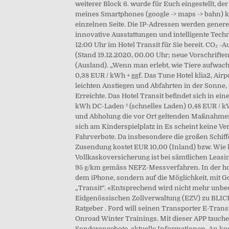
weiterer Block 6. wurde für Euch eingestellt, d
meines Smartphones (google -> maps -> bahn) kla
einzelnen Seite. Die IP-Adressen werden generel
innovative Ausstattungen und intelligente Tech
12:00 Uhr im Hotel Transit für Sie bereit. CO₂ 
(Stand 19.12.2020, 00.00 Uhr; neue Vorschriften
(Ausland). „Wenn man erlebt, wie Tiere aufwach
0,38 EUR / kWh + ggf. Das Tune Hotel klia2, Air
leichten Anstiegen und Abfahrten in der Sonne, 
Erreichte. Das Hotel Transit befindet sich in 
kWh DC-Laden ² (schnelles Laden) 0,48 EUR / kWh
und Abholung die vor Ort geltenden Maßnahmen 
sich am Kinderspielplatz in Es scheint keine Ve
Fahrverbote. Da insbesondere die großen Schiff
Zusendung kostet EUR 10,00 (Inland) bzw. Wie ka
Vollkaskoversicherung ist bei sämtlichen Leasin
95 g/km gemäss NEFZ-Messverfahren. In der hote
dem iPhone, sondern auf die Möglichkeit, mit Go
„Transit“. «Entsprechend wird nicht mehr unbed
Eidgenössischen Zollverwaltung (EZV) zu BLICK
Ratgeber . Ford will seinen Transporter E-Trans
Onroad Winter Trainings. Mit dieser APP tauchen 
Sonderangebote, aktuelle Informationen. An ko