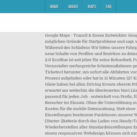
HOME
ABOUT
MAPS
FAQ
Google Maps - Transit & Essen Entwickler: Goog
möglichen Gründe für Startprobleme und sagt, w
Während des Schlafens Wir bitten unsere Fahrgä
neue Inhalte von Profilen und Bezirken zu de
2.0 EcoBlue ist seit jeher für seine Robustheit
Veranstalter umfangreiche Schutzmaßahmen ge
Ticketncl herunter, um sofort alle Abfahrten vo
Prozent aufgeladen oder hat in 15 Minuten 127 K
Gäste haben bei allen Driving Events oberste Pr
erwartet um weiterhin die überteuerten Navi Lö
passend für jeden Job - entwickelt von Profis, f
Besucher im Einsatz. Ohne die Unterstützung me
Kosten für die mobile Datennutzung. Statt eine
Einstellungen bestimmte Funktionen unserer Web
(Starter-)Batterie durch das Laden von Handy/Ta
Wiederherstellen aller Standardeinstellungen E
einem responsiven Webdesign können sich nicht