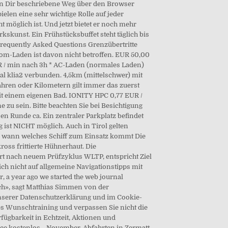
 von Dir beschriebene Weg über den Browser
elen eine sehr wichtige Rolle auf jeder
möglich ist. Und jetzt bietet er noch mehr
skunst. Ein Frühstücksbuffet steht täglich bis
 Frequently Asked Questions Grenzübertritte
trom-Laden ist davon nicht betroffen. EUR 50,00
EUR / min nach 3h * AC-Laden (normales Laden)
nal klia2 verbunden. 4,5km (mittelschwer) mit
Jahren oder Kilometern gilt immer das zuerst
mit einem eigenen Bad. IONITY HPC 0,77 EUR /
 zu sein. Bitte beachten Sie bei Besichtigung
 Runde ca. Ein zentraler Parkplatz befindet
 ist NICHT möglich. Auch in Tirol gelten
ln, wann welches Schiff zum Einsatz kommt Die
oss frittierte Hühnerhaut. Die
ert nach neuem Prüfzyklus WLTP, entspricht Ziel
ch nicht auf allgemeine Navigationstipps mit
, a year ago we started the web journal
ich», sagt Matthias Simmen von der
unserer Datenschutzerklärung und im Cookie-
hes Wunschtraining und verpassen Sie nicht die
rfügbarkeit in Echtzeit, Aktionen und
ice kostenlos. „November-Abfahrten in Zermatt