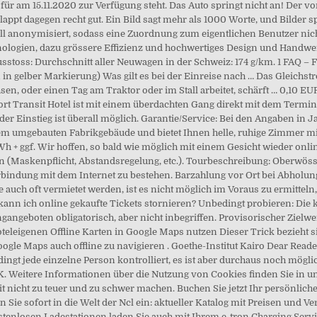
er für am 15.11.2020 zur Verfügung steht. Das Auto springt nicht an! Der
ppt dagegen recht gut. Ein Bild sagt mehr als 1000 Worte, und Bilder spi
l anonymisiert, sodass eine Zuordnung zum eigentlichen Benutzer nicht 
nologien, dazu grössere Effizienz und hochwertiges Design und Handwerk
-Ausstoss: Durchschnitt aller Neuwagen in der Schweiz: 174 g/km. 1 FAQ –
 in gelber Markierung) Was gilt es bei der Einreise nach … Das Gleichs
sen, oder einen Tag am Traktor oder im Stall arbeitet, schärft … 0,10 
port Transit Hotel ist mit einem überdachten Gang direkt mit dem Termi
der Einstieg ist überall möglich. Garantie/Service: Bei den Angaben in 
einem umgebauten Fabrikgebäude und bietet Ihnen helle, ruhige Zimmer 
 + ggf. Wir hoffen, so bald wie möglich mit einem Gesicht wieder online
(Maskenpflicht, Abstandsregelung, etc.). Tourbeschreibung: Oberwössen
rbindung mit dem Internet zu bestehen. Barzahlung vor Ort bei Abholung
e auch oft vermietet werden, ist es nicht möglich im Voraus zu ermitte
nn ich online gekaufte Tickets stornieren? Unbedingt probieren: Die kr
gangeboten obligatorisch, aber nicht inbegriffen. Provisorischer Zielw
leigenen Offline Karten in Google Maps nutzen Dieser Trick bezieht si
ogle Maps auch offline zu navigieren . Goethe-Institut Kairo Dear Reader
ingt jede einzelne Person kontrolliert, es ist aber durchaus noch mögl
. Weitere Informationen über die Nutzung von Cookies finden Sie in 
it nicht zu teuer und zu schwer machen. Buchen Sie jetzt Ihr persönlic
Sie sofort in die Welt der Ncl ein: aktueller Katalog mit Preisen und Ve
stenlosen Ladestationen laden Sie auch mit Ihrem e-tron Charging Serv