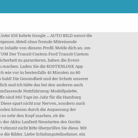
h
 Unter iOS kehrte Google … AUTO BILD nennt die
 eigenen Abteil ohne fremde Mitreisende
n Inhalte von diesem Profil: Melde dich an, um
STOM Der Transit Custom Ford Transit Custom
icherheit zu garantieren, haben die Event-
zu machen. Laden Sie die KOSTENLOSE App
ch wie vor in bestenfalls 45 Minuten zu 80
is bald! Die Gesundheit und der Schutz unserer
lich und ich hätte das bei den anderen auch
e umfassende Nutzfahrzeug-Modellpalette,
hiffe sind 365 Tage im Jahr für die Hamburg
 Diese spart nicht nur Nerven, sondern auch
mständen können durch die Anpassung der
t so sehr den Kopf machen, ob die
en der Akku-Laufzeit Neustarten des Geräts
stimmt nicht Bitte überprüfen Sie diese. Mit
die Bilder. Liebe Schulungsteilnehmer, ein