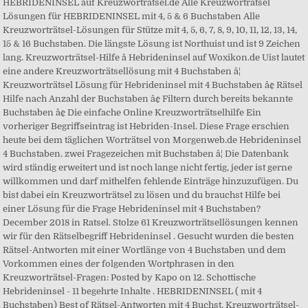
HEBRIDENINSEL auf Kreuzworträtsel.de Alle Kreuzworträtsel
Lösungen für HEBRIDENINSEL mit 4, 5 & 6 Buchstaben Alle
Kreuzworträtsel-Lösungen für Stütze mit 4, 5, 6, 7, 8, 9, 10, 11, 12, 13, 14,
15 & 16 Buchstaben. Die längste Lösung ist Northuist und ist 9 Zeichen
lang. Kreuzworträtsel-Hilfe â Hebrideninsel auf Woxikon.de Uist lautet
eine andere Kreuzworträtsellösung mit 4 Buchstaben â¦
Kreuzworträtsel Lösung für Hebrideninsel mit 4 Buchstaben â¢ Rätsel
Hilfe nach Anzahl der Buchstaben â¢ Filtern durch bereits bekannte
Buchstaben â¢ Die einfache Online Kreuzworträtselhilfe Ein
vorheriger Begriffseintrag ist Hebriden-Insel. Diese Frage erschien
heute bei dem täglichen Worträtsel von Morgenweb.de Hebrideninsel
4 Buchstaben. zwei Fragezeichen mit Buchstaben â¦ Die Datenbank
wird ständig erweitert und ist noch lange nicht fertig, jeder ist gerne
willkommen und darf mithelfen fehlende Einträge hinzuzufügen. Du
bist dabei ein Kreuzworträtsel zu lösen und du brauchst Hilfe bei
einer Lösung für die Frage Hebrideninsel mit 4 Buchstaben?
December 2018 in Ratsel. Stolze 61 Kreuzworträtsellösungen kennen
wir für den Rätselbegriff Hebrideninsel . Gesucht wurden die besten
Rätsel-Antworten mit einer Wortlänge von 4 Buchstaben und dem
Vorkommen eines der folgenden Wortphrasen in den
Kreuzworträtsel-Fragen: Posted by Kapo on 12. Schottische
Hebrideninsel - 11 begehrte Inhalte . HEBRIDENINSEL ( mit 4
Buchstaben) Best of Rätsel-Antworten mit 4 Buchst. Kreuzworträtsel-