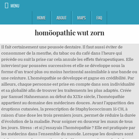
MENU
HOME
ABOUT
MAPS
FAQ
homöopathie wut zorn
Il fait certainement une poussée dentaire. Il faut aussi éviter de consommer de la menthe, du tabac ou du café dans l'heure qui précède ou suit la prise car cela annule les effets thérapeutiques. Elle intervient par poussées successives et elle se développe sous la forme d’un tracé plus ou moins horizontal assimilable à une bande ou une ceinture. L'homéopathie se développe et gagne en crédibilité. Par ailleurs, chaque personne est prise en compte dans son individualité et sa globalité afin de trouver les traitements les plus adaptés. Créée par Samuel Hahnemann au début du XIXe siècle, l'homéopathie appartient au domaine des médecines douces. Avant l’apparition des éruptions cutanées, la prescription de Staphylococcinum 15 CH, à raison d’une dose les trois premiers jours, permet de réduire la durée d’évolution de la maladie. Pour soigner en douceur les maux de tous les jours. Stress : et si j’essayais l’homéopathie ? Elle est pratiquée par les médecins dans l'ensemble du monde. Lorsque les douleurs sont violentes avec des sensations de brûlures aggravées par la chaleur, Mezereum 15 CH, est bien indiqué, à raison de 5 granules, le matin et le soir. « Rhumatologie » et homéopathie Sous l'effet de l'âge et de la sédentarité, les articulations finissent par perdre de leur souplesse, ce qui provoque alors sensations d'inconfort et douleurs au … Pathologies et homéopathie » Début à Quinze Pathologie et homéopathie sont deux sciences qui ne vont pas l'une sans l'autre, la recherche en homéopathie pour une … Charte des données personnelles et usage des cookies. Pour soulager les percées dentaires douloureuses, toutes nos solutions 100% naturelles. Il est important de consulter un médecin dès que possible lorsqu’apparaissent des signes manifestes d’un zona. Paracétamol, ibuprofène, aspirine.. Ces antidouleurs sont très efficaces. Généralement, l’éruption vésiculeuse cutanée est unilatérale. L’homéopathie est efficace pour soulager le zona. 77 % d'entre eux ont déjà eu recours à celle-ci, selon un sondage Ifop dévoilé en exclusivité par Le Parisien. L'homéopathie peut être utilisée de manière préventive afin de limiter les maladies saisonnières. Während die medizinische Disziplin "Pathologie" die Lehre von den abnormen und krankhaften Vorgängen und Zuständen im Körper und deren Ursachen (Krankheitslehre) beschreibt, versteht sich die Homöopathie als eine sanfte Methode zur Heilung von Krankheiten. Retour à l’accueil « Il n’est en aucun cas nécessaire d’employer plus d’un médicament à la fois » Samuel Hahnemann, Organon §272. Pour soigner l'insomnie avec les remèdes homéopathiques, le médecin sur base avant tout sur le profil des insomniaques. Kleine Risse können das … Toute reproduction ou représentation totale ou partielle de ce site par quelque procédé que ce … Y a-t-il un moyen de les atténuer voir de les supprimer ? Soignez-vous grâce à l'homéopathie sur pharmacieveau.fr, une pharmacie française spécialisée dans les médecines naturelles qui vous fera faire des économies ! Dans tous les cas, une prise en charge médicale rapide limite les risques de complications marquées par une surinfection des lésions cutanées, des douleurs post-zostériennes, une douleur au niveau de l’œil, pouvant provoquer une paralysie oculaire ou la cécité. Il n'y a pas de contre-indications en homéopathie ou très peu, car elle ne provoque pas d'effets indésirables. De manière générale, il existe très peu de précautions d'usage en homéopathie. Quelques conseils pratiques pour vous aider à l’apaiser. Englische Seminare in Klassischer Homöopathie Band 1, George Vithoulkas / Vassilis Ghegas / Roger Morrison, achetez maintenant, Produit à prix réduit, Homéopathie-Méthodologie-Ecoles, avec Extrait. Das Anlegen des Kindes kann nach der Geburt durch wunde Brustwar-zen und Schmerzen erheblich behindert werden. D'après le sondage réalisé par Ipsos pour les laboratoires Boiron, 56% des Français utilisent des médicaments homéopathiques, dont 36% d'utilisateurs "réguliers". Somnolence diurne excessive et homéopathie. Certaines restent ponctuelles et liées à un facteur précis, alors que d’autres s’installent durablement. Yeux qui piquent, nez qui coule, éternuements en cascade : les pollens sont de retour ! Une médecine douce pour tous : L'homéopathie est une médecine douce pratiquée un peu partout dans le monde, que ce soit par des médecins, des naturopathes et autres professionnels de santé. 3 plantes pour calmer vos petites douleurs, Homéopathie : des solutions contre le stress existent, Crevasses et engelures : soignez les bobos de l'hiver au naturel, Soulager les petits maux digestifs avec la médecine douce, Grossesse : existe-t-il un remède contre les nausées, Homéopathie : la HAS recommande son déremboursement, Le médecin prétend « remédier » à l'homosexualité via l'homéopathie : une enquête ouverte. Ces traitements homéopathiques Cette douleur continue ou intermittente, peut être intense, voire intolérable, au niveau de l’éruption cutanée. Le contenu de notre site est fourni à titre informatif. Victoire pour la science : Emmanuel Macron vient de se prononcer, après avoir hésité, pour le déremboursement de l'homéopathie. Attention donc à l'usage du dentifrice mentholé, pouvant altérer les effets de ces médicaments. Des démangeaisons et de fortes douleurs, sont également ressenties au niveau de la poitrine, de l’abdomen et du visage. Bienvenue chez Jean-Jacques Kasparian. L'estomac provoque des nausées ou des renvois acides lorsqu'il n'apprécie pas des aliments. Pour apaiser vos douleurs, vous avez pris l'habitude d'avaler des antalgiques. Il a sûrement des coliques, fréquentes chez les petits. Règles douloureuses : et si vous testiez les médecines douces ? Zoom sur 4 méthodes douces pour dire stop à la cigarette. Les conseils du Dr Pierre Popowski, pédiatre homéopathe. Le stress se définit comme étant un ensemble de réactions physiques et physiologiques de l'organisme, face à une situation particulière, qui cause de l’anxiété. Mais l'homéopathie peut aussi parfois être très utile pour soulager les douleurs. Der zuletzt genannte Name erinnert daran, dass Staphisagria in Reinform und als Salbe zubereitet sehr lange gegen Läuse Verwendung fand Störungen der Brustwarzen. Dans un récent communiqué, la HAS s'est déclarée défavorable au maintien du remboursement de l'homéopathie par l'Assurance Maladie. Pour vous accompagner dans votre sevrage tabagique, certaines plantes peuvent atténuer l'envie de fumer et réduire l'envie de grignoter. Les bébés peuvent aussi prendre ce type de remèdes, à condition de laisser fondre les granules dans de l'eau tiède avant de leur donner. Ils l'aident à guérir sans l'agresser, à l'inverse des médicaments allopathiques. Quel traitement homéopathique pour soigner une conjonctivite ? Pour en savoir plus ou exercer vos droits, vous pouvez consulter nos conditions générales d'utilisation. L’homéopathie est une médecine alternative aux médicaments.Douce et efficace, elle convient au plus grand nombre. En effet, le traitement est particulièrement efficace lorsqu’il intervient dans les 72 heures suivant l’apparition des vésicules. En latin, zona signifie, ceinture. L'épidémie de gastro s'étend sur tout le territoire. Staphisagria wird gewonnen aus einer in Südeuropa heimischen Ranunculazee, die dem Rittersporn botanisch verwandt ist; sie heißt auch „Stephanskörner” oder „Läusepfeffer”. Quand on voyage loin de chez soi, il est essentiel d'avoir dans ses bagages les remèdes homéopathiques de base pour soigner efficacement petits maux et bobos. Ces vésicules provoquent des sensations de brûlures, de picotements. Von der Homöopathie sind immer mehr Menschen begeistert und fasziniert. Il est tout à fait normal de ressentir du stress face à certaines situations momentanées, mais s’il perdure, il peut affecter notre santé. Wer bereits die Wirkung einer homöopathischen Behandlung erlebt hat, ist meist tief beeindruckt von der körperlichen Wirkung und noch mehr von den Auswirkungen der homöopathischen Arzneimittel auf die Seele. Bouffées de chaleur : les solutions des médecines douces, Lucite estivale : comment mieux cohabiter avec le soleil, Accouchement : l’homéopathie pour mieux se préparer, Stress : on le soigne avec les médecines douces, Trousse homéopathique, les indispensables, Cancer : mieux vivre sa chimiothérapie avec les médecines douces, La Haute Autorité de Santé (HAS) défavorable au remboursement de l'homéopathie, L'avis sur le remboursement de l'homéopathie repoussé au printemps, Après la tribune " anti médecines alternatives ", les homéopathes contre-attaquent, Homéopathie : la mise au point de l'Ordre des médecins, Pollens : l'homéopathie pour soulager les allergies. C'est décidé, c'est cet été que vous arrêtez de fumer. Et quand des champignons ou des Escherichia coli envahissent trop souvent notre intimité, il est bon d'aider la nature. Pathologies et homéopathie Pathologie et homéopathie sont deux sciences qui ne vont pas l'une sans l'autre, la recherche en homéopathie pour une maladie est toujours associée à son étude pathologique. Découvrez notre large gamme de remèdes en aromathérapie, homéopathie et phytothérapie. Tomber enceinte avec l'homéopathie. Le principe de l'homéopathie repose sur l'idée que le corps est capable de s'auto-guérir. Pour sa deuxième grande enquête, PasseportSanté aborde le sujet épineux de l’homéopathie. 4. Homéopathie, phytothérapie, aromathérapie... la médecine douce peut vous aider à vous remettre sur pied après une gastro. L'homéopathie est de plus en plus plébiscitée, tant par les patients que par les médecins. Le zona, également désigné herpès zoster, est une infection virale caractérisée par une éruption douloureuse de la peau dans une région anatomique innervée par une racine nerveuse. La ministre de la Santé Agnès Buzyn, juge que le remboursement de l'homéopathie devrait être conditionné à une évaluation de son efficacité par l'Assurance maladie. Un pédiatre du Var a été condamné à un