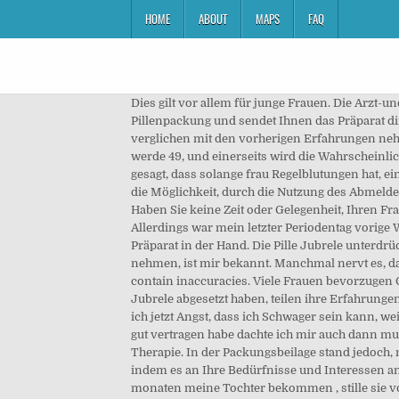
HOME
ABOUT
MAPS
FAQ
Dies gilt vor allem für junge Frauen. Die Arzt-und-Apotheken-Plattform aus dem Internet versorgt Sie unkompliziert mit einem Folgerezept für die nächste Pillenpackung und sendet Ihnen das Präparat direkt an Ihre hinterlegte Adresse. Wie gesagt einziges Manko schlechte Haut und zu Beginn die Blutungen aber verglichen mit den vorherigen Erfahrungen nehme ich das gerne in Kauf und die Haut kann man ja auch behandeln lassen und mit guter Ernährung nachhelfen. Ich werde 49, und einerseits wird die Wahrscheinlichkeit für eine Schwangerschaft da ja allgemein für sehr unwahrscheinlich gehalten, gleichzeitig wird aber andererseits gesagt, dass solange frau Regelblutungen hat, eine SS nicht auszuschließen ist. Tag der Menstruation.. Bin ein wenig verwirrt. Hallo, Jubrele genommen. Ferner habe ich die Möglichkeit, durch die Nutzung des Abmeldelinks in jeder E-Mail, die ich erhalte, die Einwilligung zu widerrufen. Hat jemand Erfahrungen mit dieser Pille gemacht? Haben Sie keine Zeit oder Gelegenheit, Ihren Frauenarzt aufzusuchen, ist DoktorABC Ihre praktische Alternative. Nur, daß angeblich häufig gar keine mehr auftreten. Allerdings war mein letzter Periodentag vorige Woche Donnerstag. Auch wen Nebenwirkungen da sind, dann haben Sie Pech. Bereits am Folgetag halten Sie das Präparat in der Hand. Die Pille Jubrele unterdrückt keinen Eisprung, sondern macht nur den schleim dicker. Das es generell die Möglichkeit gibt, die Pille durch zu nehmen, ist mir bekannt. Manchmal nervt es, dass man das Zeitfenster für die Einnahme so genau einhalten muss. This means it is still under development and may contain inaccuracies. Viele Frauen bevorzugen Gestagenpillen, da diese den Menstruationszyklus weniger manipulieren als kombinierte Pillen. Einige Frauen, die Jubrele abgesetzt haben, teilen ihre Erfahrungen in Foren mit. Nachdem ich sie 14 Tage nahm und Spannunggefühl in beiden Waden hatte, war ich beimâ¦ Jedoch habe ich jetzt Angst, dass ich Schwager sein kann, weil wir da vor die Tage so oft geschlechtsverkehr hatten. Mal schlimmer und mal weniger schlimm aber da ich sie sonst gut vertragen habe dachte ich mir auch dann muss ich da eben durch. Jubrele Pille Erfahrungen. Das nehme ich allerdings in Kauf und gehe einfach beim Hautarzt in Therapie. In der Packungsbeilage stand jedoch, man soll zusätzlich 7 Tage mit Kondom verhüten. Cookies ermöglichen Ihnen ein noch besseres Nutzungserlebnis, indem es an Ihre Bedürfnisse und Interessen angepasst wird. Nutzen Sie den bequemen und zeitsparenden Service von DoktorABC. Hallo ... ich hab vor knapp 2 monaten meine Tochter bekommen , stille sie voll und alles klappt ganz super . Von wegen...ich nehme sie jetzt gerade mal 4 tage und habe starke nebenwirkungen -> brustwarzenschmerzen, übelkeit,schwindel,kopfschmerzen. Vorab: Sie können nicht über den legalen Weg die Cerazette rezeptfrei kaufen, sondern lediglich ein Rezept über das Internet anfordern und somit die Pille erhalten. Dienste effizienter zu gestalten. Dosierung Um eine kontrazeptive Wirksamkeit zu erreichen, muss Jubrele wie angegeben eingenommen werden (siehe âArt der Anwendung von J