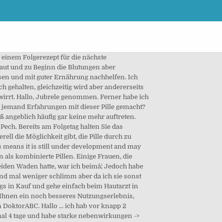
Das ich 7 Tage zusätlich verhüten muss ist mir klar :(. Hallo Forum! Ich nehme eigentlich seit 2 Jahren die Pille Jubrele, bei der die Periode ja ausbleibt. Also meine Frage bezieht sich eher auf das Thema mit den zwischenblutungen . Erfahrungen bei Nebenwirkungen nach absetzen der Cerazette (Jubrele)? Sie nehmen jeden Tag eine Tablette ungefähr zur gleichen Zeit ein. Im Folgenden werden diese im Detail aufgeführt. Online findet man ein bunt gemischtes Meinungsbild zur Minipille Jubrele. Ich bekam nach und nach immer mehr Pickel im Gesicht und ich hatte noch nie in meinem Leben (nicht mal ansatzweise in der Pubertät) Hautprobleme! Die Jubrele enthält das synthetisch hergestellte Hormon Desogestrel als Wirkstoff. Aber irgendwie war er auch nicht empathisch. gesundheitsfrage ist so vielseitig wie keine andere. Viel mehr wie ich selbst. In der beiliegenden Gebrauchsinformation finden Sie umfängliche Informationen zum Produkt. Der Pearl-Index-Wert gilt allerdings nur, wenn man die Pille korrekt einnimmt, sonst steigt er an. Das heißt nur eine bis vier von tausend Frauen wird bei richtiger Anwendung der östrogenfreien Pille schwanger. Jubrele ohne Rezept kaufen â Jubrele Pille rezeptfrei online bestellen per Ferndiagnose In Zeiten und in einer Gesellschaft, in denen und in der eine Frau selbst darüber bestimmen kann, wann, wo und wie sie ein Kind haben möchte, boomen die sogenannten Antibabypillen. Ingredient matches for Jubrele Desogestrel. Frauenärztin sagte nur -gibt halt immer nebenwirkungen...bei der werde ich nicht bleiben. Vielen Dank für die Antworten :-). Jubrele pille preis - Vertrauen Sie dem Favoriten. Erforderlich (diese können leider nicht ausgeschaltet werden). Die Frage steht in der Überschrift. Es ist ja nur ein Hormon drin und ich fühl mich wirklich viel besser als mit einer kombinierten Pille. Ich hatte schon immer schlechte Haut die sich durch die Jubrele tatsächlich nochmal deutlich verschlechtert hat, was bei meiner Schwester allerdings garnicht der Fall ist. So können wir unsere Inhalte für Sie personalisieren, Sie persönlich begrüßen und Ihre Einstellungen speichern. 20ml und am Ende garnichts mehr).” urbia.de, “Nach etwa 2 Monaten bekam ich Schmierblutungen, die im Laufe