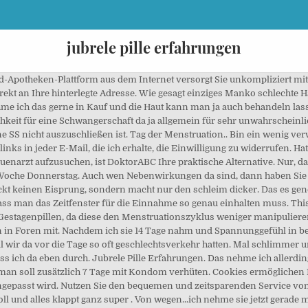
jubrele pille erfahrungen
ubreleâ und âBeginn der Anwendung von Jubreleâ). > Die Pille macht das sich die Gebärmutterschleimhaut zurück bildet. Dosierung Um eine kontrazeptive Wirksamkeit zu erreichen, muss Jubrele wie angegeben eingenommen werden (siehe „Art der Anwendung von Jubrele“ und „Beginn der Anwendung von Jubrele“). Hat jemand Erfahrungen damit? Sichern Sie sich eine bequeme Online-Behandlung. "1 Jahr die Pille jubrele, dann ist die Endometriose ausgetrocknet und kommt nie wieder. Hallo, Vor einigen Tagen war ich bei meiner Gynäkologin, um mit ihr die weitere Einnahme von nuvaring zu besprechen. Habt ihr Erfahrungen mit der Pille jubrele? Ich habe diese Pille im Dezember 2020 von meiner Frauenärztin verschrieben bekommen - Umstieg von Maxim im 84 Tage-Langzeit-Rhythmus, Kombipille, soweit ich mich erinnere Östrogen/Gestagen. Da ich selber die Jubrele nehme und total verzweifelt bin momentan, muss ich hier einfach Mal schreiben. Zu beginn dieser "fiesen tage" kriege ich meistens über 2-3tage durchfall und verdauungsstörungen. Ich habe mich sogar öfters einfach mal nicht abgeschminkt aber auch das führte zu keinerlei Problemen. Informationen. Ein Nachteil ist, dass die Monatsblutungen unter der Anwendung von Jubrele in unregelmäßigen Abständen auftreten können. Ich hatte gestern Durchfall um 21. Hallo zusammen, nimmt jemand auch die Pille Jubrele und welche Erfahrungen habt ihr gemacht? Zusätzlich empfinden betroffene Frauen Sex aufgrund häufig auftretender Schmierblutungen unangenehm. Jubrele 75 Mikrogramm Filmtabletten Deso. Habe mir sogar schon einen Termin beim Psychologen geholt weil ich meinen Körper überhaupt nicht mehr kontrollieren kann. 3 Monaten hatte sich meine Haut schon deutlich verschlechtert. Die Erteilung der Einwilligung ist Voraussetzung für den Abschluss der Registrierung zur Nutzung des Newsletters. Das steht so nicht im Beipackzettel. Hallo Forum! Ärzte und Apotheken zertifiziert. Nun ist das 12 Stunden un 37 Minuten her. Wenn man sich dran gewöhnt hat, dann ist das aber wirklich praktisch!“ urbia.de, “Ich habe die Pille 1 1/2 Jahre lang nach der Geburt genommen. Frauen, die stillen, rauchen oder die übergewichtig sind, müssen mit der Einnahme der Pille grundsätzlich vorsichtiger sein. Ich muss sagen, dass ich sehr zufrieden mit der Cerazette bin. Ich würde mich sehr über eure Antworten freuen. Hat jemand Erfahrungen mit dieser Pille, bleibt die Periode dort auch aus oder bekomme ich sie jetzt wieder jeden Monat?.. Beim Medikament Jubrele handelt es sich um ein hormonelles Verhütungsmittel, welches in die Kategorie der sogenannten Minipillen fällt. Pille (jubrele) abgesetzt und seit 14tagen schmierblutung..Nebenwirkungen. Vielleicht ist meine Frage dumm, aber ich hab mit der Pille keine Erfahrungen. Jubrele ist ein hormonelles Verhütungsmittel, das Ihnen von Ihren Ärzten verschrieben werden kann. Desogestrel verhindert einen Eisprung und erhöht die Festigkeit des Zervixschleims, damit entsteht eine Barriere für Spermien. Diese sind für den Betrieb unserer Website erforderlich. Von meinem FA habe ich die Jubrele bekommen mit dem Ziel die unregelmäßige Regel ganz zu unterdrücken, meine Regel kam sehr stark und mit Krämpfen. Als ich 15 war hatte ich die Lamuna 20, und von der hatte ich leider einige Nebenwirkungen, insbesondere 5kg gewichtszunahme bekommen. Im Unterschied zur regulären Antibabypille, welche auch als ‘kombinierte Pille’ bezeichnet wird, enthalten Minipillen kein Östrogen, sondern lediglich das … Beim absetzen hatte ich ca. Ich habe teilweise depressive verstimmungen, stelle meine beziehung in frage oder komplettes leben, obwohl ich rundum glücklich bin, was beruf und privat angeht. Jetzt habe ich seit Montag so ein komisches Gefühl. Die kontrazeptive Zuverlässigkeit kann vermindert sein, wenn die tägliche Einnahme nicht eingehalten wird. Nur, daß angeblich häufig gar keine mehr auftreten. Jetzt bin ich mir nicht sicher, ob ich noch den ganzen Monat zusätzlich mit Kondom verhüten muss oder ob hier die 7-Tage-Regel eintritt und der Schutz nach der 7. korrekten Einnahme gewährleistet ist. die zumindest dieses Gejucke zeitweise abstellen... wie gesagt ich wünschte ich hätte die Pille nie genommen. Frauen nehmen die Pille, weil sie unbeschwert Sex mit ihrem Partner haben möchten. Leider finde ich zu der Pille Jubrele auch kaum etwas im Internet und die Packungsbeilage kann mir hier auch nicht wirklich weiterhelfen. Mein freund hat zum glück verstandnis und ich versuche ihn inzwischen vorzuwarnen. Ich habe sie jetzt vor ca. Im internet finde ich darüber nichts aussagekräftiges. Alles wurde nur noch schlimmer, bis ich Jubrele wieder absetzte. 