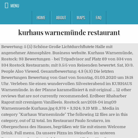
MENU
HOME
ABOUT
MAPS
FAQ
kurhaus warnemünde restaurant
Bewertung: 5 (5) Schöne Große Lichtdurchflutete Halle mit
angenehmer Atmosphäre. Business website. Kurhaus Warnemünde,
Rostock: 93 Bewertungen - bei Tripadvisor auf Platz 69 von 334 von
334 Rostock Restaurants; mit 3.5/5 von Reisenden bewertet. Sat, 10/3.
People Also Viewed. Gesamtbewertung: 4.3 (4.3) Die letzten
Bewertungen Bewertung von Gast von Sonntag, 01.03.2020 um 18:18
Uhr. Verleben Sie einen wundervollen Silvesterabend im KURHAUS
Warnemünde. in der Pfanne karamellisiert & mit original … 12 other
reviews that are not currently recommended. Erdbeer Rhabarber
Ragout mit cremigem Vanilleeis. Rostock asv2018-04 img09
Warnemuende Kurhaus.jpg 6,976 × 3,924; 9.19 MB … Media in
category "Kurhaus Warnemünde" The following 12 files are in this
category, out of 12 total. Im Restaurant Paulo Scutarro, im
Obergeschoss des Hauses, begrüßen wir Sie mit einem Welcome
Drink. Full menu. Da unsere Pizza im Steinofen im unteren