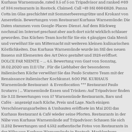
Kurhaus Warnemunde, rated 3.5 of 5 on Tripadvisor and ranked #69
of 334 restaurants in Rostock. Claimed. Call +49 381 66641626. Panna
Cotta im Glas geschichtet mit Sommerbeerengrütze und Krokant von
Ameretinis. Bewertungen vom Restaurant Kurhaus Warnemünde: Die
Daten stammen vom Google-Places-Dienst. Auf dem Rückweg
nochmal im Internet geschaut aber auch dort nicht wirklich schlauer
geworden. Das Küchen-Team kocht für Sie ein 4 gängiges Gala Menü
und verwöhnt Sie um Mitternacht mit weiteren kleinen kulinarischen
Köstlichkeiten. Das Kurhaus Warnemünde wurde im Stil des neuen
Bauens mit Elementen des Art Déco gestaltet und 1928 eröffnet.
DOLCE FAR NIENTE – … 4.5. Bewertung von Gast von Sonntag,
16.02.2020 um 11:11 Uhr . Für die Liebhaber der besonderen
italienischen Küche verwöhnt Sie das Paulo Scutarro Team mit der
Renaissance italienischer Kochkunst. 8:00 PM. KURHAUS
Warnemünde Restaurant- & Eventlocation *** Restaurant Paulo
Scutarro | … Warnemünde Essen und Trinken: Auf Tripadvisor finden
Sie 3.111 Bewertungen von 57 Warnemünde Restaurants, Bars und
Cafés - angezeigt nach Küche, Preis und Lage. Nach einigen
Verschönerungsarbeiten & Umbauten eröffnete im Mai 2011 das
Kurhaus Restaurant & Café wieder seine Pforten. Restaurants in der
Nähe von Kurhaus Warnemünde auf Tripadvisor: Schauen Sie sich
11.232 Bewertungen und 4.532 authentische Fotos von Restaurants in
der Nähe von Kurhaus Warnemünde in Rostock, Mecklenburg-