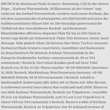
BRUNCH im Restaurant Paulo Scutarro. Bewertung: 5 (5) In der oberen
Etage … Kurhaus Warnemünde „Willkommen an der Ostsee.“ sagt
nicht nur das Seebad Warnemünde, sondern auch unser Kurhaus, das
mit dem angrenzenden Kurhausgarten seit 1928 besteht und eines der
traditionsreichsten Häuser hier ist. Die einmalige gastronomische
Vielfalt mit den verschiedenen Bankett- und Restaurant-
Räumlichkeiten offerieren eleganten Platz für bis zu 500 Gäste in
bester Lage direkt am Ostseestrand. Claim This Business. Seestr. Send
Message. Sehr geehrte Gäste, Sie können hier Ihren Tisch in unserem
Restaurant Paulo Scutarro reservieren. Gaststätten und Restaurants
im Branchenbuch für Rostock: Kurhaus Warnemünde in der
Kategorie Gastgewerbe. kurhaus-warnemuende.de. 69 av 334
restauranter i Rostock. Dort stand draußen groß auf einer Tafel
Brunch von 10 bis 14 Uhr. Phone number +49 381 66641616. Seestrasse
18, 18119, Rostock, Mecklenburg-West Pomerania Germany +49 381
66641616 Website. 69 af 334 restauranter i Rostock. Sobald es
diesbezüglich Änderungen gibt, teilen wir es Ihnen mit. After the war,
it underwent several renovations that continued until 2003. Réserver
une table Kurhaus Warnemünde, Rostock sur Tripadvisor : consultez
93 avis sur Kurhaus Warnemünde, noté 3,5 sur 5 sur Tripadvisor et
classé #69 sur 334 restaurants à Rostock. Reserve a table at Kurhaus
Warnemunde, Rostock on Tripadvisor: See 93 unbiased reviews of