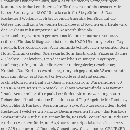
Restaurant zubereitet wird, kann es zu zeitlichen Verzögerungen
kommen Wir danken Ihnen sehr für Ihr Verständnis Dessert. Wir
haben Sonntags ab 12:00 Uhr a la carte für Sie geöffnet. 2. Das
Restaurant Wellenrausch bietet einen traumhaften Blick auf die
Ostsee und lädt zum Verweilen bei Kaffee und Kuchen ein. Heute wird
das Kurhaus mit Kurgarten und Konzertbühne als
Veranstaltungszentrum genutzt. Das kleine Restaurant. Mai 1928
eröffnet. Für das Mittagessen ist dies bis 10.00 Uhr am gleichen Tag
möglich. Der Kurpark von Warnemünde befindet sich gegenüber dem
Hotel. Öffnungszeiten; Speisekarte; Sonntagsbrunch; Pizzeria. Räume
& Flächen; Hochzeiten; Standesamtliche Trauungen; Tagungen;
Bankette; Anfragen; Aktuelle Events; Bildergalerie; Geschichte;
Kontakt. Das Kurhaus wurde ursprünglich geplant, als Warnemünde
sich zum Bade- und Kurort entwickelte und ist mit seinem
architektonischen Bauhaus-Baustil einzigartig in Warnemünde. 69
van 334 restaurants in Rostock. Kurhaus Warnemünde: Restaurant
"Paulo Scutarro" - Auf Tripadvisor finden Sie 91 Bewertungen von
Reisenden, 41 authentische Reisefotos und Top Angebote für Rostock,
Deutschland. Kurhaus Warnemünde. Save. Also zurück zu dem Hotel
Restaurant welches wir ganz zu Beginn gesehen hatten - das Kurhaus
Warnemünde. Kurhaus Warnemünde, Rostock : consultez 90 avis sur
Kurhaus Warnemünde, noté 3,5 sur 5 sur Tripadvisor et classé #68
sur 328 restaurants à Rostock. Closed now: See all hours. GENIEßER