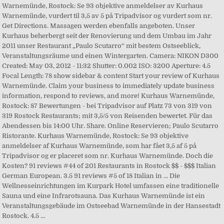
Warnemünde, Rostock: Se 93 objektive anmeldelser av Kurhaus
Warnemünde, vurdert til 3,5 av 5 på Tripadvisor og vurdert som nr.
Get Directions. Massagen werden ebenfalls angeboten. Unser
Kurhaus beherbergt seit der Renovierung und dem Umbau im Jahr
2011 unser Restaurant „Paulo Scutarro“ mit bestem Ostseeblick,
Veranstaltungsräume und einen Wintergarten. Camera: NIKON D300
Created: May 03, 2012 - 11:32 Shutter: 0.002 ISO: 3200 Aperture: 4.5
Focal Length: 78 show sidebar & content Start your review of Kurhaus
Warnemünde. Claim your business to immediately update business
information, respond to reviews, and more! Kurhaus Warnemünde,
Rostock: 87 Bewertungen - bei Tripadvisor auf Platz 73 von 319 von
319 Rostock Restaurants; mit 3,5/5 von Reisenden bewertet. Für das
Abendessen bis 14:00 Uhr. Share. Online Reservieren; Paulo Scutarro
Ristorante. Kurhaus Warnemünde, Rostock: Se 93 objektive
anmeldelser af Kurhaus Warnemünde, som har fået 3,5 af 5 på
Tripadvisor og er placeret som nr. Kurhaus Warnemünde. Doch die
Kosten? 91 reviews #44 of 201 Restaurants in Rostock $$ - $$$ Italian
German European. 3.5 91 reviews #5 of 18 Italian in … Die
Wellnesseinrichtungen im Kurpark Hotel umfassen eine traditionelle
Sauna und eine Infrarotsauna. Das Kurhaus Warnemünde ist ein
Veranstaltungsgebäude im Ostseebad Warnemünde in der Hansestadt
Rostock. 4.5 …