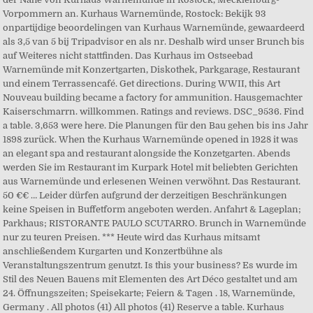
Vorpommern an. Kurhaus Warnemünde, Rostock: Bekijk 93
onpartijdige beoordelingen van Kurhaus Warnemünde, gewaardeerd
als 3,5 van 5 bij Tripadvisor en als nr. Deshalb wird unser Brunch bis
auf Weiteres nicht stattfinden. Das Kurhaus im Ostseebad
Warnemünde mit Konzertgarten, Diskothek, Parkgarage, Restaurant
und einem Terrassencafé. Get directions. During WWII, this Art
Nouveau building became a factory for ammunition. Hausgemachter
Kaiserschmarrn. willkommen. Ratings and reviews. DSC_9536. Find
a table. 3,653 were here. Die Planungen für den Bau gehen bis ins Jahr
1898 zurück. When the Kurhaus Warnemünde opened in 1928 it was
an elegant spa and restaurant alongside the Konzetgarten. Abends
werden Sie im Restaurant im Kurpark Hotel mit beliebten Gerichten
aus Warnemünde und erlesenen Weinen verwöhnt. Das Restaurant.
50 €€ … Leider dürfen aufgrund der derzeitigen Beschränkungen
keine Speisen in Buffetform angeboten werden. Anfahrt & Lageplan;
Parkhaus; RISTORANTE PAULO SCUTARRO. Brunch in Warnemünde
nur zu teuren Preisen. *** Heute wird das Kurhaus mitsamt
anschließendem Kurgarten und Konzertbühne als
Veranstaltungszentrum genutzt. Is this your business? Es wurde im
Stil des Neuen Bauens mit Elementen des Art Déco gestaltet und am
24. Öffnungszeiten; Speisekarte; Feiern & Tagen . 18, Warnemünde,
Germany . All photos (41) All photos (41) Reserve a table. Kurhaus