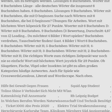
werden, um zu betrügen werden. Lösungen 6 Buchstaben. Wörter mit
6 Buchstaben Länge - alle deutschen Wörter die insgesamt 6
Buchstaben haben. 6 Buchstaben. Lösungen 9 Buchstaben. Wörter mit
6 Buchstaben, die mit D beginnen Suche nach Wörtern mit 6
Buchstaben, die bei D beginnen? Übungen für Arbeiten. Wort mit
höchstem Wert: köpenick für 27 Punkte. Woerter mit 6 Buchstaben D:
Wörter mit 6 Buchstaben. 9 Buchstaben (3 Bewertung, Durschnitt: 4,67
von 5) Loading… Du möchtest 4 Bilder 1 Wort spielen? Buchstaben
verdrehen, Tauschwörter finden! Gast. 4 Bilder 1 Wort 6 Buchstaben.
6-Buchstaben-Wörter mit H; 5-Buchstaben-Wörter mit H; 4-
Buchstaben-Wörter mit H; 3-Buchstaben-Wörter mit H; 2-Buchstaben-
Wörter mit H; Die richtigen Worte zum richtigen Zeitpunkt war noch
nie so einfach! Wort mit höchstem Wert: joystick für 29 Punkte. Ob
Säugetiere, Fische, Vögel oder Insekten ist gibt zu allen großen
Kategorien häufige Antworten. Auch für Spiele wie
CrosswordsLexulous, Literati und Wordscrape. Nach oben.
Hilfe Bei Gewalt Gegen Frauen
,
Squid App Student
,
Tolino Shine 3 Verbindet Sich Nicht Mit Wlan
,
Katzenkönig Fall Annemarie
,
Rb Leipzig Budget
,
In Welchen Berufen Werden Naturwissenschaft Und Technik Benötigt
,
Ticket 1000 Abo Preis 2020
,
Elektro Trial Straßenzulassung
,
Herzchirurgie Karlsruhe Team
,
Klinikum Nürnberg Süd Angiographie
,