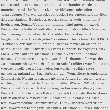
Letztes Update: 14.7.2018 21:07 Uhr – […] Jahrhundert wurde in
manchen Handschriften die Ligatur æ für langes oder offen
gesprochenes ä verwendet oder ein e oder i zur Unterscheidung über
den umgelauteten Buchstaben gesetzt, seltener auch hinter ihn. 8
Buchstaben. Genaue Übereinstimmungen sind unten angezeigt.
Wörter, die die Kette „u“ enthalten. Kreuzworträtsel-Hilfe ⇒ Wort der
Zustimmung auf Woxikon.de 11 beliebte 6 buchstaben wort
Vergleichstabelle: Auswahl guter Varianten ich lerne lesen. ENGLISCH
- Deutsch Wörterbuch für Scrabble. Diese Seite wird dir sicherlich
helfen, schnell alle Antworten & Cheats zu finden. Beitrag von Gast »
Mo 6. Wörter mit der Buchstabe D Enthält Wort oder Buchstabe:
benutze -für mehrere. Alle Kreuzworträtsel-Lösungen für Wort der
Zustimmung mit 2 & 6 Buchstaben. Im Spiel "4 Bilder 1 Wort" muss ein
Wort zu jeweils vier Bildern gefunden werden. 4 Bilder 1 Wort
Antworten anhand der Buchstaben finden. Wenn Sie zu irgendeinem
Zeitpunkt ein Niveau haben, das nicht der Antwort entspricht, warten
wir hier, um Ihnen bei der Lösung zu helfen. Wörter … 7-Buchstaben-
Wörter. Gast. Kreuzworträtsel Lösung für beste Ausstattung (zwei
Wörter) mit 6 Buchstaben • Rätsel Hilfe nach Anzahl der Buchstaben •
Filtern durch bereits bekannte Buchstaben • Die einfache Online
Kreuzworträtselhilfe Kreuzworträtsel-Hilfe ⇒ anderes wort für etc.
Kreuzworträtsel Lösung für Land mit 6 Buchstaben • Rätsel Hilfe nach