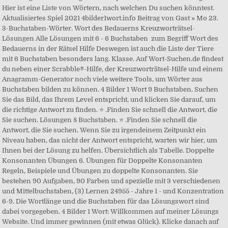
Hier ist eine Liste von Wörtern, nach welchen Du suchen könntest.
Aktualisiertes Spiel 2021 4bilder1wort.info Beitrag von Gast » Mo 23.
3-Buchstaben-Wörter. Wort des Bedauerns Kreuzworträtsel-
Lösungen Alle Lösungen mit 6 - 6 Buchstaben ️ zum Begriff Wort des
Bedauerns in der Rätsel Hilfe Deswegen ist auch die Liste der Tiere
mit 6 Buchstaben besonders lang. Klasse. Auf Wort-Suchen.de findest
du neben einer Scrabble®-Hilfe, der Kreuzworträtsel-Hilfe und einem
Anagramm-Generator noch viele weitere Tools, um Wörter aus
Buchstaben bilden zu können. 4 Bilder 1 Wort 9 Buchstaben. Suchen
Sie das Bild, das Ihrem Level entspricht, und klicken Sie darauf, um
die richtige Antwort zu finden. ⭐ .Finden Sie schnell die Antwort, die
Sie suchen. Lösungen 8 Buchstaben. ⭐ .Finden Sie schnell die
Antwort, die Sie suchen. Wenn Sie zu irgendeinem Zeitpunkt ein
Niveau haben, das nicht der Antwort entspricht, warten wir hier, um
Ihnen bei der Lösung zu helfen. Übersichtlich als Tabelle. Doppelte
Konsonanten Übungen 6. Übungen für Doppelte Konsonanten
Regeln, Beispiele und Übungen zu doppelte Konsonanten. Sie
bestehen 90 Aufgaben, 90 Farben und spezielle mit 3 verschiedenen
und Mittelbuchstaben, (3) Lernen 24955 - Jahre 1 - und Konzentration
6-9. Die Wortlänge und die Buchstaben für das Lösungswort sind
dabei vorgegeben. 4 Bilder 1 Wort: Willkommen auf meiner Lösungs
Website. Und immer gewinnen (mit etwas Glück). Klicke danach auf