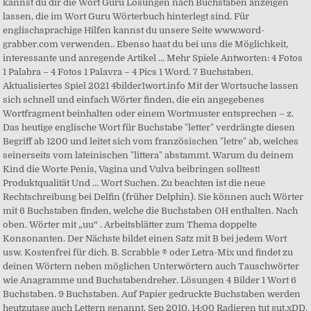
kannst du dir die Wort Guru Lösungen nach Buchstaben anzeigen
lassen, die im Wort Guru Wörterbuch hinterlegt sind. Für
englischsprachige Hilfen kannst du unsere Seite www.word-
grabber.com verwenden.. Ebenso hast du bei uns die Möglichkeit,
interessante und anregende Artikel … Mehr Spiele Antworten: 4 Fotos
1 Palabra – 4 Fotos 1 Palavra – 4 Pics 1 Word. 7 Buchstaben.
Aktualisiertes Spiel 2021 4bilder1wort.info Mit der Wortsuche lassen
sich schnell und einfach Wörter finden, die ein angegebenes
Wortfragment beinhalten oder einem Wortmuster entsprechen – z.
Das heutige englische Wort für Buchstabe "letter" verdrängte diesen
Begriff ab 1200 und leitet sich vom französischen "letre" ab, welches
seinerseits vom lateinischen "littera" abstammt. Warum du deinem
Kind die Worte Penis, Vagina und Vulva beibringen solltest!
Produktqualität Und … Wort Suchen. Zu beachten ist die neue
Rechtschreibung bei Delfin (früher Delphin). Sie können auch Wörter
mit 6 Buchstaben finden, welche die Buchstaben OH enthalten. Nach
oben. Wörter mit „uu“ . Arbeitsblätter zum Thema doppelte
Konsonanten. Der Nächste bildet einen Satz mit B bei jedem Wort
usw. Kostenfrei für dich. B. Scrabble ® oder Letra-Mix und findet zu
deinen Wörtern neben möglichen Unterwörtern auch Tauschwörter
wie Anagramme und Buchstabendreher. Lösungen 4 Bilder 1 Wort 6
Buchstaben. 9 Buchstaben. Auf Papier gedruckte Buchstaben werden
heutzutage auch Lettern genannt. Sep 2010, 14:00 Radieren tut gut.xDD.