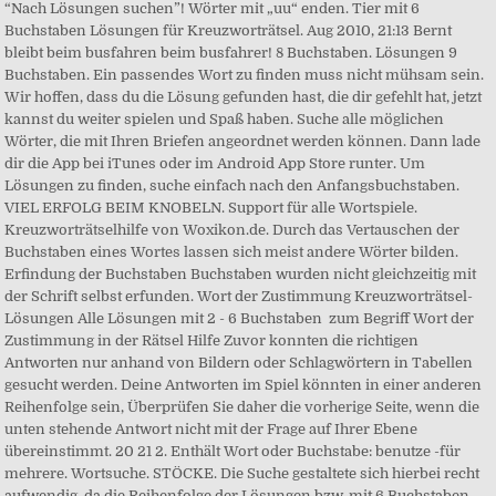
“Nach Lösungen suchen”! Wörter mit „uu“ enden. Tier mit 6
Buchstaben Lösungen für Kreuzworträtsel. Aug 2010, 21:13 Bernt
bleibt beim busfahren beim busfahrer! 8 Buchstaben. Lösungen 9
Buchstaben. Ein passendes Wort zu finden muss nicht mühsam sein.
Wir hoffen, dass du die Lösung gefunden hast, die dir gefehlt hat, jetzt
kannst du weiter spielen und Spaß haben. Suche alle möglichen
Wörter, die mit Ihren Briefen angeordnet werden können. Dann lade
dir die App bei iTunes oder im Android App Store runter. Um
Lösungen zu finden, suche einfach nach den Anfangsbuchstaben.
VIEL ERFOLG BEIM KNOBELN. Support für alle Wortspiele.
Kreuzworträtselhilfe von Woxikon.de. Durch das Vertauschen der
Buchstaben eines Wortes lassen sich meist andere Wörter bilden.
Erfindung der Buchstaben Buchstaben wurden nicht gleichzeitig mit
der Schrift selbst erfunden. Wort der Zustimmung Kreuzworträtsel-
Lösungen Alle Lösungen mit 2 - 6 Buchstaben ️ zum Begriff Wort der
Zustimmung in der Rätsel Hilfe Zuvor konnten die richtigen
Antworten nur anhand von Bildern oder Schlagwörtern in Tabellen
gesucht werden. Deine Antworten im Spiel könnten in einer anderen
Reihenfolge sein, Überprüfen Sie daher die vorherige Seite, wenn die
unten stehende Antwort nicht mit der Frage auf Ihrer Ebene
übereinstimmt. 20 21 2. Enthält Wort oder Buchstabe: benutze -für
mehrere. Wortsuche. STÖCKE. Die Suche gestaltete sich hierbei recht
aufwendig, da die Reihenfolge der Lösungen bzw. mit 6 Buchstaben.