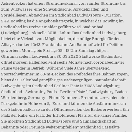
Außenbecken hat einen Strömungskanal, von sanfter Strömung bis
zum Wildwasser, eine Schwalldusche, Sprudelplatten und
Sprudelliegen. Abtauchen im Stadionbad Ludwigsburg - Duration:
2:42. Bowling ist die Angebotskategorie, in welcher das Bowling im
Stadionbad im Freizeit Insider geführt wird. Stadionbad
(Ludwigsburg) - Aktuelle 2019 - Lohnt. Das Stadionbad Ludwigsburg
bietet eine Vielzahl von Möglichkeiten, die nötige Energie für den
Alltag zu tanken! 2:42. Frankenbahn: Am Bahnhof wird für Petition
geworben. Montag bis Freitag: 09:- 19:Uhr Samstag . https ...
Öffnungszeiten. Ludwigsburg 30.09.2020 Stadtwerke Stadionbad
öffnet morgen Hallenbad geht sechs Monate nach coronabedingter
Pause wieder in Betrieb. Während viele Jahre überwiegend
Sportschwimmer im 50-m-Becken des Freibades ihre Bahnen zogen,
bietet das Hallenbad ganzjähriges Badevergnügen. Saunalandschaft
Ludwigsburg im Stadionbad Berliner Platz 1a 71638 Ludwigsburg .
Stadionbad - Swimming Pools - Berliner Platz 1, Ludwigsburg, Baden-
Württemberg, Germany - Phone Number ... Fremdnutzer zahlen eine
Parkgebühr in Höhe von 5,- Euro und können die Ausfahrmünze an
der Stadionbadkasse zu den Öffnungszeiten des Bades erwerben. Ein
Platz der Ruhe, ein Platz der Erholung,ein Platz für die ganze Familie.
Sie möchten Stadionbad Ludwigsburg und Saunalandschaft an
Bekannte oder Freunde weiterempfehlen? Stadionbad Gaststätte