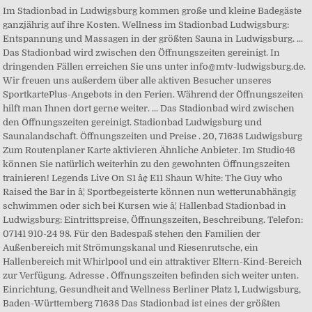
Im Stadionbad in Ludwigsburg kommen große und kleine Badegäste
ganzjährig auf ihre Kosten. Wellness im Stadionbad Ludwigsburg:
Entspannung und Massagen in der größten Sauna in Ludwigsburg. ...
Das Stadionbad wird zwischen den Öffnungszeiten gereinigt. In
dringenden Fällen erreichen Sie uns unter info@mtv-ludwigsburg.de.
Wir freuen uns außerdem über alle aktiven Besucher unseres
SportkartePlus-Angebots in den Ferien. Während der Öffnungszeiten
hilft man Ihnen dort gerne weiter. ... Das Stadionbad wird zwischen
den Öffnungszeiten gereinigt. Stadionbad Ludwigsburg und
Saunalandschaft. Öffnungszeiten und Preise . 20, 71638 Ludwigsburg
Zum Routenplaner Karte aktivieren Ähnliche Anbieter. Im Studio46
können Sie natürlich weiterhin zu den gewohnten Öffnungszeiten
trainieren! Legends Live On S1 â¢ E11 Shaun White: The Guy who
Raised the Bar in â¦ Sportbegeisterte können nun wetterunabhängig
schwimmen oder sich bei Kursen wie â¦ Hallenbad Stadionbad in
Ludwigsburg: Eintrittspreise, Öffnungszeiten, Beschreibung. Telefon:
07141 910-24 98. Für den Badespaß stehen den Familien der
Außenbereich mit Strömungskanal und Riesenrutsche, ein
Hallenbereich mit Whirlpool und ein attraktiver Eltern-Kind-Bereich
zur Verfügung. Adresse . Öffnungszeiten befinden sich weiter unten.
Einrichtung, Gesundheit and Wellness Berliner Platz 1, Ludwigsburg,
Baden-Württemberg 71638 Das Stadionbad ist eines der größten