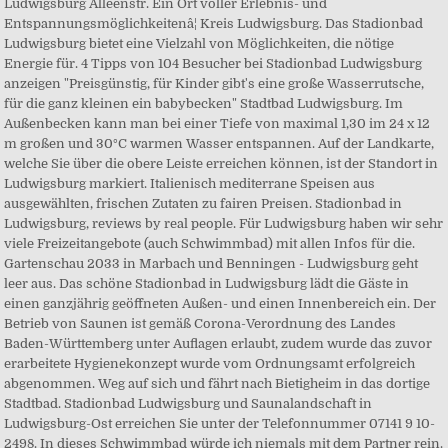
Ludwigsburg Alleenstr. Ein Ort voller Erlebnis- und
Entspannungsmöglichkeitenâ¦ Kreis Ludwigsburg. Das Stadionbad
Ludwigsburg bietet eine Vielzahl von Möglichkeiten, die nötige
Energie für. 4 Tipps von 104 Besucher bei Stadionbad Ludwigsburg
anzeigen "Preisgünstig, für Kinder gibt's eine große Wasserrutsche,
für die ganz kleinen ein babybecken" Stadtbad Ludwigsburg. Im
Außenbecken kann man bei einer Tiefe von maximal 1,30 im 24 x 12
m großen und 30°C warmen Wasser entspannen. Auf der Landkarte,
welche Sie über die obere Leiste erreichen können, ist der Standort in
Ludwigsburg markiert. Italienisch mediterrane Speisen aus
ausgewählten, frischen Zutaten zu fairen Preisen. Stadionbad in
Ludwigsburg, reviews by real people. Für Ludwigsburg haben wir sehr
viele Freizeitangebote (auch Schwimmbad) mit allen Infos für die.
Gartenschau 2033 in Marbach und Benningen - Ludwigsburg geht
leer aus. Das schöne Stadionbad in Ludwigsburg lädt die Gäste in
einen ganzjährig geöffneten Außen- und einen Innenbereich ein. Der
Betrieb von Saunen ist gemäß Corona-Verordnung des Landes
Baden-Württemberg unter Auflagen erlaubt, zudem wurde das zuvor
erarbeitete Hygienekonzept wurde vom Ordnungsamt erfolgreich
abgenommen. Weg auf sich und fährt nach Bietigheim in das dortige
Stadtbad. Stadionbad Ludwigsburg und Saunalandschaft in
Ludwigsburg-Ost erreichen Sie unter der Telefonnummer 07141 9 10-
2498. In dieses Schwimmbad würde ich niemals mit dem Partner rein.