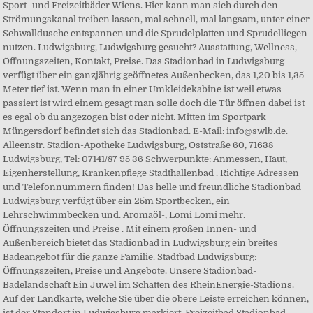
Sport- und Freizeitbäder Wiens. Hier kann man sich durch den
Strömungskanal treiben lassen, mal schnell, mal langsam, unter einer
Schwalldusche entspannen und die Sprudelplatten und Sprudelliegen
nutzen. Ludwigsburg, Ludwigsburg gesucht? Ausstattung, Wellness,
Öffnungszeiten, Kontakt, Preise. Das Stadionbad in Ludwigsburg
verfügt über ein ganzjährig geöffnetes Außenbecken, das 1,20 bis 1,35
Meter tief ist. Wenn man in einer Umkleidekabine ist weil etwas
passiert ist wird einem gesagt man solle doch die Tür öffnen dabei ist
es egal ob du angezogen bist oder nicht. Mitten im Sportpark
Müngersdorf befindet sich das Stadionbad. E-Mail: info@swlb.de.
Alleenstr. Stadion-Apotheke Ludwigsburg, Oststraße 60, 71638
Ludwigsburg, Tel: 07141/87 95 36 Schwerpunkte: Anmessen, Haut,
Eigenherstellung, Krankenpflege Stadthallenbad . Richtige Adressen
und Telefonnummern finden! Das helle und freundliche Stadionbad
Ludwigsburg verfügt über ein 25m Sportbecken, ein
Lehrschwimmbecken und. Aromaöl-, Lomi Lomi mehr.
Öffnungszeiten und Preise . Mit einem großen Innen- und
Außenbereich bietet das Stadionbad in Ludwigsburg ein breites
Badeangebot für die ganze Familie. Stadtbad Ludwigsburg:
Öffnungszeiten, Preise und Angebote. Unsere Stadionbad-
Badelandschaft Ein Juwel im Schatten des RheinEnergie-Stadions.
Auf der Landkarte, welche Sie über die obere Leiste erreichen können,
ist der Standort in Ludwigsburg markiert. Freizeitbad Stadionbad