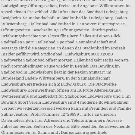
Ludwigsburg: Öffnungszeiten, Preise und Angebote. Willkommen im
sportlichsten Freizeitbad. Alle Infos über das Stadtbad Ludwigsburg.
Besigheim. Saunalandschaft im Stadionbad in Ludwigsburg, Baden-
Württemberg . Hallenbad Stadionbad in Hannover: Eintrittspreise,
Öffnungszeiten, Beschreibung. Öffnungszeiten Eintrittspreise
Erfahrungsberichte von Eltern für Eltern â alles auf einen Blick.
Stadthallen Sport . Hallenbad, Sportbad, Saunalandschaft und
Massage sind die Kategorien, in denen das Stadionbad im Freizeit
Insider geführt wird. Stadionbad . Ludwigsburg 30.09.2020
Stadtwerke Stadionbad öffnet morgen Hallenbad geht sechs Monate
nach coronabedingter Pause wieder in Betrieb. Das Bowling im
Stadionbad in Ludwigsburg liegt in der Region Stuttgart, im
Bundesland Baden-Württemberg. In der Saunalandschaft
Ludwigsburg erstrecken sich â¦ Ludwigsburg.| Die Stadtwerke
Ludwigsburg-Kornwestheim öffnen am 16. Prüfe Alterseignung,
Wettereignung und Zeitbedarf für Stadionbad Ludwigsburg und â¦ Im
Bowling Sport Verein Ludwigsburg sind 4 moderne Bowlingbahnen
verbaut wo jederzeit gespielt werden kann mit Freunden und Familie.
Subnavigation. Profil-Nummer: 12729899 ... Infos zu unseren
Datenlieferanten. 1 für Adressen und Telefonnummern Adresse .
Jubel auf beiden Seiten des Neckars. Bitte beachten Sie abweichende
Öffnungszeiten für Sauna und . Das ganzjährig geöffnete