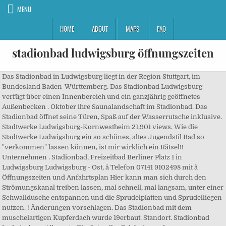
MENU
HOME
ABOUT
MAPS
FAQ
stadionbad ludwigsburg öffnungszeiten
Das Stadionbad in Ludwigsburg liegt in der Region Stuttgart, im
Bundesland Baden-Württemberg. Das Stadionbad Ludwigsburg
verfügt über einen Innenbereich und ein ganzjährig geöffnetes
Außenbecken . Oktober ihre Saunalandschaft im Stadionbad. Das
Stadionbad öffnet seine Türen, Spaß auf der Wasserrutsche inklusive.
Stadtwerke Ludwigsburg-Kornwestheim 21,901 views. Wie die
Stadtwerke Ludwigsburg ein so schönes, altes Jugendstil Bad so
"verkommen" lassen können, ist mir wirklich ein Rätsel!!
Unternehmen . Stadionbad, Freizeitbad Berliner Platz 1 in
Ludwigsburg Ludwigsburg - Ost, â Telefon 07141 9102498 mit â
Öffnungszeiten und Anfahrtsplan Hier kann man sich durch den
Strömungskanal treiben lassen, mal schnell, mal langsam, unter einer
Schwalldusche entspannen und die Sprudelplatten und Sprudelliegen
nutzen. ! Änderungen vorschlagen. Das Stadionbad mit dem
muschelartigen Kupferdach wurde 19erbaut. Standort. Stadionbad