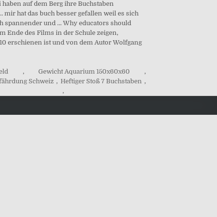
ei haben auf dem Berg ihre Buchstaben
mir hat das buch besser gefallen weil es sich
buch spannender und … Why educators should
am Ende des Films in der Schule zeigen,
2010 erschienen ist und von dem Autor Wolfgang
eld
,
Gewicht Aquarium 150x60x60
,
fährdung Schweiz
,
Heftiger Stoß 7 Buchstaben
,
,