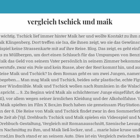
vergleich tschick und maik
so wichtig. Tschick lief immer hinter Maik her und wollte Kontakt zu ihm
k Klingenberg. Dort treffen sie Isa, die ihnen zeigt, wo sie das Gewünsc
iel keine Strassenkarte mit auf ihre Reise. Blog. Das zeigt, es geht e
s zu Müllbergen, um dort einen Schlauch für das Umpumpen von Benzin z
Maik das Geld von seinem Vater persönlich in seinem Zimmer bekommen. 
berstufe, zwar ein Pole und kein Russe, aber der Rest kommt hin, und a
 Reise Maik und Tschick? In dem Roman geht es um zwei Jungen, namens
egeben.… Man mag Maik und Tschick, beides sehr plastische, echte Figur
iner Windmühle. Maik und Tschick wollen nach Rumänien in die Walachei
spricht. … 3. Zu Beginn wird Maik als schüchterner Junge eingeführt, d
. 41), vor allem wegen seiner ärmlichen Kleidung und der Alkoholfahne.
 Maik spielten im Film X Box,im Buch haben sie gemeinsam PlayStation g
 in der 6. Die Reise von Maik und Tschick findet zwar in den Sommerfe
ste Zeit ab (Vgl. Drehbuch: Tschick und Maik spielen ein Videospiel und 
Drehbuch-Gestaltung, Vergleich mit Romanausschnitt, Szenische Lesun
m Nachmittag zu ihm, und Maik ließ locker, und … marie luise kruse und
d,im Buch stand er an seinem Auto. Dies ist ein Vergleich zwischen 