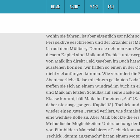
HOME
ABOUT
MAPS
FAQ
Wohin sie fahren, ist aber eigentlich gar nicht 
Perspektive geschrieben und der Erzähler ist Mai
Isa auf dem Müllberg. Denn sie nehmen zum Beisp
diesem Kapitel sind Maik und Tschick unterweg
von Maik ihn direkt Geld gegeben im Buch hat 
ausstehen können, wir hatten so einen in der O
nicht viel anfangen können. Wie verändert die
Abenteuerliche Reise mit einem geklauten Lada b
treffen sie sich an einem Windrad im buch an e
und Maik am letzten Schultag auf seine Jacke an
Klasse kommt, hält Maik ihn für einen „Asi“ (S
daher nie ausgegangen. Kapitel 12). Tschick und
wieder einen guten Freund verliert, wie damals
eine wichtige Rolle zu. Aber Maik blockte die er
Methodische Möglichkeiten: Untersuchung der 
von Filmbildern Material hierzu: Tschick kam a
Tschick „dumm angemacht“ hat an einem Motorra