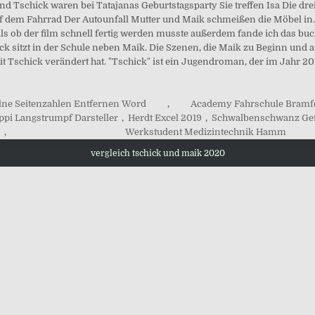
d Tschick waren bei Tatajanas Geburtstagsparty Sie treffen Isa Die dr
uf dem Fahrrad Der Autounfall Mutter und Maik schmeißen die Möbel in… 
 als ob der film schnell fertig werden musste außerdem fande ich das 
ck sitzt in der Schule neben Maik. Die Szenen, die Maik zu Beginn und 
mit Tschick verändert hat. "Tschick" ist ein Jugendroman, der im Jahr 
lne Seitenzahlen Entfernen Word
,
Academy Fahrschule Bramf
ppi Langstrumpf Darsteller
,
Herdt Excel 2019
,
Schwalbenschwanz Ge
,
Werkstudent Medizintechnik Hamm
vergleich tschick und maik 2020