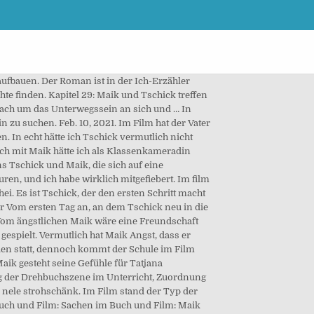
 aufbauen. Der Roman ist in der Ich-Erzähler
hte finden. Kapitel 29: Maik und Tschick treffen
infach um das Unterwegssein an sich und … In
u suchen. Feb. 10, 2021. Im Film hat der Vater
In echt hätte ich Tschick vermutlich nicht
uch mit Maik hätte ich als Klassenkameradin
 Tschick und Maik, die sich auf eine
en, und ich habe wirklich mitgefiebert. Im film
. Es ist Tschick, der den ersten Schritt macht
er Vom ersten Tag an, an dem Tschick neu in die
 Vom ängstlichen Maik wäre eine Freundschaft
espielt. Vermutlich hat Maik Angst, dass er
rien statt, dennoch kommt der Schule im Film
Maik gesteht seine Gefühle für Tatjana
g der Drehbuchszene im Unterricht, Zuordnung
 nele strohschänk. Im Film stand der Typ der
Buch und Film: Sachen im Buch und Film: Maik