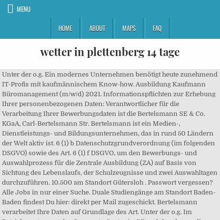
MENU
HOME
ABOUT
MAPS
FAQ
wetter in plettenberg 14 tage
Unter der o.g. Ein modernes Unternehmen benötigt heute zunehmend IT-Profis mit kaufmännischem Know-how. Ausbildung Kaufmann Büromanagement (m/w/d) 2021. Informationspflichten zur Erhebung Ihrer personenbezogenen Daten: Verantwortlicher für die Verarbeitung Ihrer Bewerbungsdaten ist die Bertelsmann SE & Co. KGaA, Carl-Bertelsmann Str. Bertelsmann ist ein Medien-, Dienstleistungs- und Bildungsunternehmen, das in rund 50 Ländern der Welt aktiv ist. 6 (1) b Datenschutzgrundverordnung (im folgenden DSGVO) sowie des Art. 6 (1) f DSGVO, um den Bewerbungs- und Auswahlprozess für die Zentrale Ausbildung (ZA) auf Basis von Sichtung des Lebenslaufs, der Schulzeugnisse und zwei Auswahltagen durchzuführen. 10.500 am Standort Gütersloh . Passwort vergessen? Alle Jobs in nur einer Suche. Duale Studiengänge am Standort Baden-Baden findest Du hier: direkt per Mail zugeschickt. Bertelsmann verarbeitet Ihre Daten auf Grundlage des Art. Unter der o.g. Im Betriebsrestaurant des Corporate Center in Gütersloh nahmen die ehemaligen Azubis ihre Zeugnisse entgegen. Jetzt kostenlos registrieren. schauen. Über die Ausbildung hinaus werden hier viele Besonderheiten geboten, zum Beispiel … Dein Passwort. Mitarbeiter. Anschrift können Sie der Verwendung Ihrer Daten … Du suchst einen Ausbildungsplatz als Fachinformatiker (m/w/d) in Gütersloh mit Beginn in 2021? unserer Datenschutzerklärung und im Impressum. Bertelsmann verarbeitet Ihre Daten auf Grundlage des Art. Diese Kombination ermöglicht erstklassige Medienangebote und innovative Servicelösungen, die Kunden in aller Welt begeistern. und Je nach Fachrichtung liegt der Tätigkeitsschwerpunkt auf unterschiedlichen Gebieten. Die Ausbildung zum Fachinformatiker wird in vier Schwerpunkten angeboten: Fachinformatiker für Anwendungsentwicklung, Fachinformatiker für Systemintegration, Fachinformatiker für digitale Vernetzung und Fachinformatiker für Daten- und Prozessanalyse.Die letzten beiden Fachrichtungen sind im Sommer 2020 dazugekommen. Um dir das bestmögliche Nutzungserlebnis zu ermöglichen, benötigen wir deine Einwilligung zur Verarbeitung deiner Daten in den folgenden Kategorien: Diese Cookies sind für die Funktionalität unseres Ausbildungsportals notwendig und können nicht abgeschaltet werden. Zum Konzernverbund gehören die Fernsehgruppe RTL Group, die Buchverlagsgruppe Penguin Random House, der Zeitschriftenverlag Gruner+Jahr, das Musikunternehmen BMG, der Dienstleister zur Anzeige. Dann freuen wir uns, Sie auf Ihrem persönlichen Way to Success bei Bertelsmann begrüßen zu dürfen! Für diesen Schritt brauchen wir noch eine gültige E-Mail-Adresse von dir. Bertelsmann ist vielfältig, international und bietet Dir hervorragende Karriereperspektiven! Bertelsmann ist ein Medien-, Dienstleistungs- und Bildungsunternehmen, das in rund 50 Ländern der Welt aktiv ist. Die weiteren Schritte folgen im August 2021. über Ausbildung.de bin ich auf Ihre Stellenanzeige aufmerksam geworden Gestalten Sie gemeinsam mit uns die Welt der Medien und Services. Hier wird oftmals weniger programmiert, was den Arbeitsalltag aber nicht weniger spannend macht. Bitte hinterlege sie in deinem Account. Bertelsmann Stellenangebote die Jobbörse von XING Gehaltsspannen zu den Jobs erfahren Jetzt XING Stellenmarkt nutzen & Traumjob finden! Als Fachinformatiker*in erwerben und vertiefen Sie EDV-Kenntnisse und betriebswirtschaftliches Wissen gleichermaßen. Im zweiten und dritten Jahr findet ein insgesamt 18-monatiger Projekteinsatz in einem ausgewählten Konzernbereich statt, in dem Sie in Kooperation mit Ausbilder*innen eigenverantwortlich und selbstständig handeln können. Ausbildung Fachinformatiker/in Rietberg. Zum Konzernverbund gehören die Fernsehgruppe RTL Group, die Buchverlagsgruppe Penguin Random House, der Zeitschriftenverlag Gruner+Jahr, das Musikunternehmen BMG, der Dienstleister Arvato, die Bertelsmann Printing Group, die Bertelsmann Education Group sowie das internationale Fonds-Netzwerk Bertelsmann Investments. Datenschutzbestimmungen Weitere Infos anfragen . Gestalten Sie gemeinsam mit uns die Welt der Medien und Services. 77 weitere Standorte . Lege deine Suchkriterien fest und lehn dich zurück. Auch als Quereinsteiger*in sind Sie herzlich willkommen. Werbung auf Social Media). Ausbildung zum Fachinformatiker (m/w/d) bei Bertelsmann 2021 Bertelsmann SE & Co. KGaA Bertelsmann ist ein Medien-, Dienstleistungs- und Bildungsunternehmen, das in rund 50 Ländern der Welt aktiv ist. Dann informieren Sie sich gerne auf unserer Homepage, unserem Azubi-Vlog auf YouTube oder folgen unserem Instagram-Kanal Bertelsmann Beginners! Auch als Quereinsteiger*in sind Sie herzlich willkommen. Bertelsmann steht für Kreativität und Unternehmertum. Deine E-Mail-Adresse. Bitte erlaube uns deinen Standort zu verwenden, um dir passende Stellen in deinem Umkreis Dann freuen wir uns, Sie auf Ihrem persönlichen Way to Success bei Bertelsmann begrüßen zu dürfen! Unseren Leitspruch „Create Your Own Career“ nehmen wir beim Wort: Du kannst in unseren verschiedenen Unternehmensbereichen Deinen ganz eigenen Weg gehen und Dir die Karriere aufbauen, die genau zu Dir passt. Diese Cookies sind notwendig, um zu erfahren, wie du unser Ausbildungsportal nutzt und dir relevante Werbeinhalte auszuspielen (wie z.B. Speichern Sie diese Anzeige mit Ihrem LinkedIn Profil oder legen Sie ein neues Profil an. Nutzungbedingungen 190 Ausbildung Fachinformatiker Jobs in Gütersloh auf Indeed.com. Anschrift können Sie der Verwendung Ihrer Daten jederzeit mit künftiger Wirkung widersprechen, den Datenschutzbeauftragten von Bertelsmann erreichen oder Ihre Rechte nach der DSGVO (insbesondere auf Auskunft und Löschung) geltend machen . Bertelsmann SE & Co. KGaA Ausbildung zum Fachinformatiker (m/w/d) bei Bertelsmann … Teste dich: Mit unserem Berufs-Check bist du weniger als zehn Minuten von deinem Traumberuf entfernt. Sep. 2020 wbv berufe.net - Ordnungsmittel für Aus- und Weiterbildung. Bertelsmann verarbeitet Ihre Daten auf Grundlage des Art. Wir benutzen deinen Standort lediglich zur Anzeige von Stellen in deiner Umgebung. Die IT-Ausbildung teilt sich in zwei Phasen: Im ersten Jahr lernen Sie kaufmännische Bereiche kennen. Wir nutzen diese Daten außerdem, um die Website noch besser an deine Bedürfnisse anzupassen und die Leistung zu optimieren. 6 (1) f DSGVO, um den Bewerbungs- und Auswahlprozess für die Zentrale Ausbildung (ZA) auf Basis von Sichtung des Lebenslaufs, der Schulzeugnisse und zwei Auswahltagen durchzuführen. Umschulung zum/zur Fachinformatiker/-in Systemintegration inkl. Deine E-Mail-Adresse. Mit Facebookkonto anmelden Sehen Sie, wen Bertelsmann SE & Co. KGaA für diese Position eingestellt hat. Bertelsmann AG. Wir freuen uns über Menschen, die zur Vielfalt unseres Unternehmens beitragen. Die Ausbildung als Fachinformatiker/in ist eine sogenannte duale Ausbildung: Du lernst die theoretischen Grundlagen in der Berufsschule und sammelst Praxiserfahrung in deinem Ausbildungsbetrieb. Im zweiten und dritten Jahr findet ein insgesamt 18-monatiger Projekteinsatz in einem ausgewählten Konzernbereich statt, in dem Sie in Kooperation mit Ausbilder*innen eigenverantwortlich und selbstständig handeln können. Um den Merkzettel nutzen zu können, musst du angemeldet sein. Anschrift können Sie der Verwendung Ihrer Daten … Hier gibt es alle Materialien rund um die Berufsausbildung: Verordnungen über die Berufsausbildung, Rahmenlehrpläne, sachliche und zeitliche Gliederungspläne, die Erläuterungen zur Berufsausbildung, Berichtshefte und vieles mehr. Fachinformatiker erhalten bei der Deutschen Bank im ersten Ausbildungsjahr 976 Euro brutto im Monat. https://www.aubi-plus.de/ausbildung/bertelsmann-se-co-kgaa-fachinformatiker-guetersloh-149450/, Ausbildung zum Fachinformatiker (m/w/d) bei Bertelsmann 2022, Dauer: in Ihrem Unternehmen. Dein Alter. Fachinformatiker/in Ausbildung zum Fachinformatiker (m/w/d) bei Bertelsmann Start 2022 Bertelsmann SE & Co. KGaA Gütersloh Vor 3 Wochen Gehören Sie zu den ersten 25 Bewerbern. Oder nutze einen der folgenden Dienste. Die Ausbildung als Fachinformatiker/in dauert drei Jahre, kann aber … Bertelsmann SE & Co. KGaA; Ausbildung zum Fachinformatiker (m/w/d) bei Bertelsmann Start 2022; Einloggen. Je nach Fachrichtung liegt der Tätigkeitsschwerpunkt auf unterschiedlichen Gebieten. 270, 33311 Gütersloh („Bertelsmann“), die in diesem Rahmen auch Dienstleister einsetzt. Zentrale Kaufmännische Ausbildung Carl-Bertelsmann-Straße 270 33311 Gütersloh Deutschland Website ansehen . Denn mit dem erfolgreichen Abschluss der IHK-Prüfung beendeten die 14 Industriekaufleute und 15 Fachinformatiker ihre Ausbildung bei Bertelsmann – erstmals waren es damit mehr Fachinformatiker als Industriekaufleute. Euro. Mit 117.000 Mitarbeitern erzielte das Unternehmen im Geschäftsjahr 2018 einen Umsatz von 17,7 Mrd. Unter der o.g. 6 (1) f DSGVO, um den Bewerbungs- und Auswahlprozess für die Zentrale Ausbildung (ZA) auf Basis von Sichtung des Lebenslaufs, der Schulzeugnisse und zwei Auswahltagen durchzuführen. Voraussetzung für die Ausbildung zum/r Fachinformatiker/-in ist einer der folgenden Abschlüsse: Fachabitur/Fachhochschulreife (theoretischer Teil) Abitur/Allgemeine Hochschulreife; Das Besondere an unserer Ausbildung . Als einer der größten Ausbildungsbetriebe in OWL bilden wir natürlich trotz der aktuellen Corona-Situation weiterhin aus und freuen uns auf Ihre Bewerbung! einverstanden. Finden Sie 643 aktuelle Stellenangebote für Bertelsmann in Deutschland zusammengetragen von Careerjet, der Job-Suchmaschine. Um deine Nutzererfahrung und Sicherheit auf unserer Website zu verbessern, nutzen wir Cookie-Technologien, um personenbezogene Daten zu sammeln und zu verarbeiten. Wir freuen uns über Menschen, die zur Vielfalt unseres U