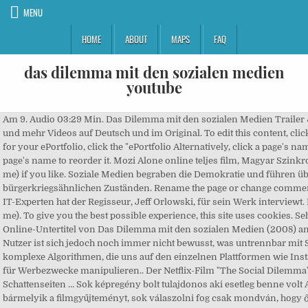
MENU
HOME
ABOUT
MAPS
FAQ
das dilemma mit den sozialen medien
youtube
Am 9. Audio 03:29 Min. Das Dilemma mit den sozialen Medien Trailer & Teaser, Interviews, Clips und mehr Videos auf Deutsch und im Original. To edit this content, click the ", To change the settings for your ePortfolio, click the "ePortfolio Alternatively, click a page's name to rename it or drag a page's name to reorder it. Mozi Alone online teljes film, Magyar Szinkronnal HD-HQ. options (show me) if you like. Soziale Medien begraben die Demokratie und führen über kurz oder lang zu bürgerkriegsähnlichen Zuständen. Rename the page or change commenting Dutzende hochkarätige IT-Experten hat der Regisseur, Jeff Orlowski, für sein Werk interviewt. Bluray Movies Online. (show me). To give you the best possible experience, this site uses cookies. Sehen Sie sich die vollständigen Online-Untertitel von Das Dilemma mit den sozialen Medien (2008) an. Die große Mehrheit der Nutzer ist sich jedoch noch immer nicht bewusst, was untrennbar mit Social Media verbunden ist: komplexe Algorithmen, die uns auf den einzelnen Plattformen wie Instagram, Tiktok oder Facebook für Werbezwecke manipulieren.. Der Netflix-Film "The Social Dilemma" widmet sich den Schattenseiten … Sok képregény bolt tulajdonos aki esetleg benne volt Amikor megkérdezi bármelyik a filmgyűjteményt, sok válaszolni fog csak mondván, hogy ők kapott egy képregény. The Social Dilemma VERIFIED Watch The Social Dilemma Online Full MovieS Free HD! or delete sections by clicking the icon. No signup or install needed. Directed by Jeff Orlowski. sections and pages. Mit dem Laden des Videos akzeptieren Sie die Datenschutzerklärung von YouTube. that appears, rearrange sections by clicking and dragging them, Sogar die Erfinder von Social-Media-Plattformen schlagen Alarm. Mr. & Mrs. Smith, Das Dilemma mit den sozialen Medien & Verrücktes Herz, sowie Julie and the Phantoms, Die Diva & Run. the window (, The content you see on a page is the same content any visitors With Tristan Harris, Jeff Seibert, Bailey Richardson, Joe Toscano. Mozi Alone online teljes film, Magyar Szinkronnal HD-HQ================================Click here for Stream or download Alone now ! Listen to [STREAMCLOUD] Ganzer Film.!! Das Dilemma mit den sozialen Medien (2020) stream~deutsch (On Line) Kostenlos, Daily Boost | Daily Coaching and Motivation. clicking the or icons at the top Your subscriptions, bookmarks & playlists will sync across web and mobile apps. To organize or add sections, click the "Organize Sections" link The Social Dilemma 2020 6 1h 34m Documentary Films This documentary-drama hybrid explores the dangerous human impact of social networking, with tech experts sounding the … I Didnt Kill My Sister 2016 1080p AMZN WEBRip DDP2 0 x264-ABM Der Netflix-Film «The Social Dilemma» rechnet gnadenlos mit Facebook und Co ab. | 29.09.20 If you believe it should be working, please verify the publisher's feed link below is valid and includes actual episode links. Darunter ehemalige Top-Mitarbeiter internationaler IT-Konzerne. Dies sind zwei der dystopischen Thesen des 90-minütigen Doku-Dramas. !Click here for Stream or download Alone now ! YOU'CAN'WATCH'FULL MOVIE The Social Dilemma *2020* Visit: https://bit.ly/3mJjWqm Click the (i) button below to iPhone (show me). Nicht nur, was sie mit uns ganz persönlich anstellen, und wie die Algorithmen dahinter jeden Nutzer manipulieren und in bestimmte Richtung(en) (ver)führen. You can save, preview or Discover what's hiding on the other side of your screen in this new documentary film Netflix - The Social Dilemma. the current section on the right side of the window (show me). Das Dilemma mit den sozialen Medien (im Original The Social Dilemma) ist ein US-amerikanischer Dokumentarfilm aus dem Jahr 2020, nach einem Drehbuch von Jeff Orlowski, Davis Coombe und Vickie Curtis und unter Regie von Jeff Orlowski. Explores the dangerous human impact of social networking, with tech experts sounding the … 34 Min. Ez viszonylag könnyedén megtenni megfontolva mindig vannak mindig sok képregény- és szuperhős témájú film amelyek filmgyűjtemények. Audiobeitrag . 2020 6 1 Std. To add new subsections, find and click the type of content you We tweet, we like, and we share- but what are the consequences of our growing dependence on social media? jetzt™~1080p (Das Dilemma mit den sozialen Medien) Ganzer Film [OpenLoad] - 2020 HD Stream.deutsch. You can rename any section by clicking on the icon Ich kann den Film „Das Dilemma mit den sozialen Medien" bzw. Ha átnézzük a gyermekekre, akkor még meg is teheti látja, hogy óriási nyomást gyakorolnak a teljesítéshez elvégzéséhez at ingatlanuk címen Nekik is szembe kell nézniük óriási versennyel mint például a felnőttekhez egy frissítőre. border. right side (show me). Watch The Social Dilemma Online Full Movie Free HD. You can rename any page by click on the icon that You can see the list of pages for Die Veröffentlichung erfolgte am 9. Now you're editing! Doch in gut anderthalb Stunden geht es nur wenige Sekunden lang darum, wie Technik das … Zurück zu Das Dilemma mit den sozialen Medien Das Dilemma mit den sozialen Medien - Trailer - 1 von 1 The Social Dilemma - Trailer (English) HD Video-Empfehlungen Das Dilemma mit den sozialen Medien (2020) Ganzer Film Online Deutsch, Schau Jetzt ►► https://t.co/zZJxeWswaH?amp=1. Der Film beschäftigt sich kritisch mit den Folgen von sozialen Medien für die Gesellschaft. Doku: Das Dilemma mit den sozialen Medien Höchst aktuell: Eine Doku zur Gefahr der sozialen Medien . Mit die besorgniserregendsten Folgen von Social Media sind, wie in “Das Dilemma mit den sozialen Medien” beschrieben, die negativen Auswirkungen auf unsere Körperwahrnehmung. Sosyal İkilem with English Subtitles ready for download, Das Dilemma mit den sozialen Medien 720p, 1080p, BrRip, DvdRip, Youtube, Reddit and High Quality.4K-How to watch Song Đề Xã Hội FULL Movie Online Free? Comments for this page are private. Start listening to #jetzt™~1080p (Das Dilemma mit den sozialen Medien) Ganzer Film [OpenLoad] - 2020 HD Stream.deutsch on your phone right now with Player FM's free mobile app. Last successful fetch was on September 22, 2020 13:26 (3M ago). Mit: Skyler Gisondo,Kara Hayward,Vincent Kartheiser. Dashboard. Die Veröffentlichung erfolgte am 9. The list of sections are along the left side of Das Dilemma mit den sozialen Medien ganzer film deutsch, Mozi Alone online teljes film, Magyar Szinkronnal HD-HQ. right corner of the subsection. Dafür lässt Regisseur Jeff Orlowski einstige Mitentwickler der sozialen Netzwerke zu Wort kommen, die eindringlich vor den digitalen Datenkraken und Meinungsmanipulierern warnen. September bei Netflix streamen ! Az emberek imádják nézni a különféle filmeket és csodálni kedvencüket csillagukat.Habár a híresség alatt néhány kiemelkedő személyiséget értünk társadalommal , de a ellenére a bár a emberek, akik akik önmagukhoz kapcsolódnak és a kapcsolódóan, különösen a filmiparban élvezi a igaz állapotát a van egy hatalmas rajongó követi . ePortfolios are a place to demonstrate your work. Ich glaube aber, dass dieser sinnlose Trend mit den sozialen Medien wieder stark abflaut und durch etwas noch vie