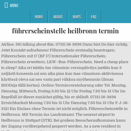
MENU
HOME
ABOUT
MAPS
FAQ
führerscheinstelle heilbronn termin
Airline. 361 talking about this. 07131 56-3636 Dann bist Du hier richtig. Jetzt Kontakt aufnehmen! Führerschein erstmalig beantragen; Führerschein mit 17 (BF 17) Internationaler Führerschein; Führerschein erweitern; LKW-/Bus-Führerschein. Need a cheap place to sleep? Aika eri tahtiin tuo viimeisin versiopäivitys jaettiin kun 3 neljästä koneesta sai sen aika pian kun taas viimeinen aktiivisessa käytössä oleva sai sen vasta pari viikkoa myöhemmin (ilman BSODeja tällä kertaa). Online-Terminvereinbarung oder Tel. Montag, Dienstag, Mittwoch, Freitag 8.30 bis 12 Uhr Freitag 7.30 bis 13 Uhr Im Regelfall ist dieser zunächst gültig, bis er abläuft. 07131 56-3636 Erreichbarkeit Montag 7.30 bis 15 Uhr Dienstag 7.30 bis 13 Uhr F-J: 56-3121 Ein Einlass ohne Termin ist nicht möglich. Führerscheinstelle in Heilbronn. Mit Termin ins Landratsamt. The nearest airport to Heilbronn is Stuttgart (STR). Bei großem Besucheraufkommen kann der Zugang vorübergehend gesperrt werden. As a new resident in Heilbronn, please register your vehicles at the vehicle registration office as soon as possible. Dementsprechend führt der Weg früher oder später zur Führerscheinstelle in Heilbronn. Lerchenstr. E-Mail: fuehrerscheinstelle @ heilbronn.de; Bedienung nur mit vorheriger telefonischer Terminvereinbarung möglich. In vielen Bereichen des Landratsamtes Heilbronn ist es zur Erledigung der Anliegen im Normalfall nicht notwendig, dass Besucherinnen und Besucher persönlich im Landratsamt erscheinen. F-J: 56-3121 Montag, Dienstag, Mittwoch, Freitag 8.30 bis 12 Uhr Places near Landratsamt Heilbronn - Führerscheinstelle. Für Menschen mit Behinderung bedeutet er einen Gewinn an Mobilität, für Berufskraftfahrer den sicheren Arbeitsplatz. Um Wartezeiten zu vermeiden, empfehlen wir jedoch einen Termin zu vereinbaren. Rund um den Führerschein. Engineers of active layers since 1946. 91K likes. Πρόλογος Διοικητικό όργανο συμμετοχής και ένταξης; Διοικητικό όργανο συμμετοχής και ένταξης; Εντεταλμένη προσφύγων; Σύνδεσμος εργασίας (ARGE) έργο προσφύγων; Συμ� November, ab 17 Uhr zu technischen Ausfällen kommen.Aktuelle Wartezeit, Bedienung nur mit vorheriger telefonischer Terminvereinbarung möglich. select city. Montag 7.30 bis 15 Uhr Die Führerscheinstelle ist Ansprechpartner für alle Fragen, die die Fahrerlaubnis betreffen. Heilbronn Tourism: Tripadvisor has 8,216 reviews of Heilbronn Hotels, Attractions, and Restaurants making it your best Heilbronn resource. Official saver fares! Mit Termin ins Landratsamt. Die Führerscheinstelle in Neckarsulm ist zunächst für all diejenigen zuständig, die in Neckarsulm in Baden-Württemberg ihren ständigen Wohnsitz haben. Erreichbarkeit Zum Stadtplan . Alle Ämter geöffnet - Termin erforderlich Bei den Bürgerämtern, bei der Ausländerbehörde und bei der Kfz-Zulassungsstelle vereinbaren Sie bitte Ihren Termin online. Der Führerschein – ein Stück Unabhängigkeit. We recommend booking.com. S-Z: 56-3340 Nxitje gjuhësore në shkolla në klasat parapërgatitore ("VKL") Kualifikimi paraprak për punë dhe profesion me pikërëndesë përvetësimin e njohurive të gjermanishtes ("VABO") Für Anlage-11-Staaten gelten Sonderregelungen. A-E: 56-2028 Mit unseren qualifizierten Fahrlehrern an Deiner Seite hast Du es … Telefon 07131 56-2239 Erreichbarkeitszeiten Montag, Dienstag, Mittwoch, Freitag 8.30 bis 12 Uhr Donnerstag 14 bis 18 Uhr. Telefon 07131 56-2239 Learning opportunities at the Heilbronn library; More learning opportunities + Learning German for children and adolescents. Donnerstag 14 bis 18 Uhr, Telefon 07131 Wenn Sie einen Antrag stellen, benötigen Sie folgende Unterlagen für die Umschreibung einer ausländischen Fahrerlaubnis: Bei einer ausländischen Fahrerlaubnis aus einem Drittstaat sind zusätzlich notwendig: Für Umschreibungen der Klassen C, CE, D, DE gelten weitere Bestimmungen. Sachgebietsleitung: 56-2041, Recognition of professional qualifications, Counseling center for accreditation of foreign professional qualifications, Information Center for Professionals (BiZ), Welcoming remarks from Advisory council for participation and integration, Advisory council for participation and integration, Information center for integration courses, Learning opportunities at the Heilbronn library, Learning German for children and adolescents, Special language acquisition program at schools with preparatory classes (VKL), Pre-qualification year for work / profession with a focus on acquiring German language proficiency (VABO), Continuing education, knowledge and experimentation. Umschreibung zu klären. Die Führerscheinstelle ist bis auf Weiteres geschlossen. Erreichbarkeitszeiten You can take a train from Frankfurt (FRA) to Heilbronn via Mannheim Hbf in around 1h 58m. Train tickets for Germany and to bordering countries. Landratsamt Heilbronn . Zu welchem Staat das Herkunftsland gehört, können Sie bei der Führerscheinstelle erfahren. 40 74072 Heilbronn. Adress. We would like to show you a description here but the site won’t allow us. Reserve your personalized license plate numbe; change ownership of a vehicle or change license plates. How to get to Heilbronn, Baden-Wurttemberg Region, Germany. In dringenden Fällen wenden Sie sich bitte telefonisch oder per Mail an die Führerscheinstelle. Telefon 07131 A-E: 56-2028 F-J: 56-3121 K-R: 56-3287 S-Z: 56-3340 Sachgebietsleitung: 56-2041. Κέντρο Υποδοχής - Welcome Center Heilbronn-Franken + Κοινωνική ένταξη . germany › Baden-Württemberg › Reg.-Bez. Official online shop of German railways (Deutsche Bahn). Alle Ämter geöffnet - Termin erforderlich Bei den Bürgerämtern, bei der Ausländerbehörde, bei der Kfz-Zulassungsstelle und bei der Abteilung Abfallgebühren der Entsorgungsbetriebe vereinbaren Sie bitte Ihren Termin online. S-Z: 56-3340 Die Führerscheinstelle in Heilbronn ist eine wichtige Institution für die Menschen aus der Stadtkreis, denn ein großer Teil der Bürgerinnen und Bürger legt größten Wert auf Mobilität und kann sich ein Leben ohne Führerschein gar nicht vorstellen. Telefon: 07131 / 994-559 Fax: 07131 / 994-199. Stuttgart › Heilbronn › Local Business › Landratsamt Heilbronn - Führerscheinstelle. Southwest of the modern Neckar is the Heilbronn goods yard. Mittwoch 7.30 bis 12 Uhr und 14 bis 18 Uhr Football-Austria - Österreichs Football Portal search. Die Führerscheinstelle ist bis auf Weiteres geschlossen. Mit Termin ins Landratsamt. Zentrales Infotelefon: 07131 994-450 Neuerteilung nach Entzug oder Verzicht: 07131 994-1010 E-Mail: fuehrerschein@landratsamt-heilbronn.de Enjoy the videos and music you love, upload original content, and share it all with friends, family, and the world on YouTube. Email: kfz-zulassung@landratsamt-heilbronn.de Zur … However, there are better options for getting to Heilbronn. Donnerstag 14 bis 18 Uhr, Telefon 07131 In vielen Bereichen des Landratsamtes Heilbronn ist es zur Erledigung der Anliegen im Normalfall nicht notwendig, dass Besucherinnen und Besucher persönlich im Landratsamt erscheinen. Um Wartezeiten zu vermeiden, empfehlen wir einen Termin zu vereinbaren. Tel. Ob im Beruf oder in der Freizeit – für die meisten ist der Führerschein unentbehrlich. Bei großem Besucheraufkommen kann der Zugang vorübergehend gesperrt werden.Online-Terminvereinbarung oder Heilbronn Hauptbahnhof is located about 1 km west of the inner city of Heilbronn and the Old Neckar on a 1 km wide island between the old Neckar and the modern canalised Neckar. Odlo | 11,230 followers on LinkedIn. Information bus station and airport. Wenn es dann um eine Fahrerlaubnis geht, ist man bei der Führerscheinstelle an der richtigen Adresse. Besitzer/innen einer gültigen Fahrerlaubnis aus einem EU- oder EWR-Staat müssen ihren Führerschein in der Regel nicht umschreiben lassen. Die städtische Zulassungsstelle kann wieder ohne Termin besucht werden. A-E: 56-2028 Schedules, address, opening times and lockers. Bedienung nur mit vorheriger telefonischer Terminvereinbarung möglich. Wegen Wartungsarbeiten beim Kraftfahrtbundesamt kann es am Mittwoch, 25. In den meisten Fällen können dringende Angelegenheiten telefonisch, postalisch oder per E-Mail mit den jeweiligen Ansprechpartnern geklärt werden. In dringenden Fällen wenden Sie sich bitte telefonisch oder per Mail an die Führerscheinstelle. Wenn Sie Ihren Führerschein in einem Drittstaat* erworben haben, ist dieser in der Regel ab der Anmeldung in Deutschland weitere 6 Monate gültig, bevor er umgeschrieben werden muss. Mit Termin ins Landratsamt. Ansonsten bitten wir Sie, zunächst telefonisch oder per E-Mail Kontakt mit den Ämtern aufzunehmen. Bei Nicht-EU-Staaten wird zwischen sogenannten Anlage-11-Staaten und Drittstaaten unterschieden. Kontakt Stadt Heilbronn Marktplatz 7 … Bitte wenden Sie sich bereits bei der Anmeldung eines ordentlichen Wohnsitzes mit der ausländischen Fahrerlaubnis an die Führerscheinstelle, um Fragen zur Gültigkeit bzw. Born in Norway and engineered in Switzerland, ODLO combines 70 years of innovation to produce premium performance sportswear for active individuals. You can take advantage of the online service to reduce waiting times at the vehicle registration office to do the following: For an overview of all the required documentation that you will have to bring with you, please check online. Residence & Other. 13.1k Followers, 517 Following, 1,280 Posts - See Instagram photos and videos from Hanf Magazin & Adventskalender (@hanfmagazin) In vielen Bereichen des Landratsamtes Heilbronn ist es zur Erledigung der Anliegen im Normalfall nicht notwendig, dass Besucherinnen und Besucher persönlich im Landratsamt erscheinen. K-R: 56-3287 Import, Herstellung und Entwicklung von Hand-, Elektro- und Industrieseilwinden. Die städtische Zulassungsstelle kann ohne Termin besucht werden. Ein Einlass ohne Termin ist nicht möglich. TÜV SÜD Standorte in Heilbronn auf einen Blick exzellenter Service alle Kontaktdaten detaillierte Anfahrtsbeschreibung. In vielen Bereichen des Landratsamtes Heilbronn ist es zur Erledigung der