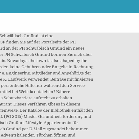
finden Sie auf der Portalseite der PH Schwäbisch Gmünd. MIZ. Die erlaubten Zeichen sind dort aufgelistet. Dies stärkt die Eltern-Kind-Bindung und die sanften Berührungen können nicht nur das Baby, sondern auch die Eltern entspannen. Nicht per Web zu erreichen ; J wie »Jedermann« . In den Wald gehen, den Wald-Duft einatmen, und das Grün auf sich wirken zu lassen, das kann eine heilsame Wirkung auf uns Menschen haben. zurückgeben möchten. Das Wetter in Schwäbisch Gmünd - Wettervorhersage für 14 Tage. Your session has expired. Studium im Bildungs- und Gesundheitsbereich Die Pädagogische Hochschule Schwäbisch Gmünd bietet ein breites Angebot von Studiengängen aus dem Bildungs- und Gesundheitsbereich an, die sich durch eine persönliche Atmosphäre und gute Studienbedingungen auszeichnen. Nachstehend die wichtigsten Erklärungen für LSF. Das Studierendenwerk Ulm betreibt 12 Wohnanlagen mit 1.973 Wohnplätzen in Ulm, Biberach und Schwäbisch Gmünd. Dazu gehören: Akute katarrhalische Entzündungen der Luftwege; zur Förderung des Abhustens von zähem Schleim und zur Linderung des Hustenreizes. PH Account Your PH Account is the entrance key to all important services. LSF-Anmeldeverfahren an der PH Schwäbisch Gmünd - wie funktioniert das und was muss ich beachten? Durch die Nutzung unserer Website stimmen Sie unserer Verwendung von Cookies in Übereinstimmung mit unserer Cookie-Richtlinie zu. Tex-Mex Restaurant. Marktplatz 1 73525 Schwäbisch Gmünd Telefon: +49 7171 603-0 Telefax: +49 7171 603-1019 stadtverwaltung@schwaebisch-gmuend.de Enthält Sucrose (Zucker) - Packungsbeilage beachten. Studiengänge zu Lehramt Grundschule, Sekundarstufe I und berufliche Schulen, Bachelor-, Master-, Erweiterungs- und berufsbegleitende Studiengänge in den Bereichen Bildung, Gesundheit, Interkulturalität, Zertifikatsstudium, Graduate School Ostwürttemberg Wir freuen uns