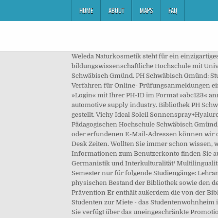
HOME
ABOUT
MAPS
FAQ
Weleda Naturkosmetik steht für ein einzigartiges Menschen- und Naturverständnis. Die Pädagogische Hochschule (PH) Schwäbisch Gmünd ist eine bildungswissenschaftliche Hochschule mit Universitätsstatus. Durch die tägliche Gesichtsreinigung wird diese gestört. LSF finden Sie auf der Portalseite der PH Schwäbisch Gmünd. PH Schwäbisch Gmünd: Studiengänge. 73525 Schwäbisch Gmünd Im Wintersemester 2017/2018 wird an der PH Schwäbisch Gmünd ein neues Verfahren für Online- Prüfungsanmeldungen eingeführt. Your session has expired. Als Lehrende/r oder Studierende/r der PH Schwäbisch Gmünd können Sie sich über »Login« mit Ihrer PH-ID im Format »abc123« anmelden. Gemäß der anthroposophischen Menschen- und Naturerkenntnis. Nowadays, the town is also shaped by the automotive supply industry. Bibliothek PH Schwäbisch Gmünd. Abbildung ähnlich. Gebühr / Entgelt: Für den Service werden keine Gebühren oder Entgelte in Rechnung gestellt. Vichy Ideal Soleil Sonnenspray+Hyaluron LSF30. Freie Duale Fachakademie für Pädagogik. Science, Technology & Engineering. Mitglieder und Angehörige der Pädagogischen Hochschule Schwäbisch Gmünd. Für große Dateien und als einfache Ablage wird oft auch das sogenannte K: Laufwerk verwendet. Beiträge mit fingierten oder erfundenen E-Mail-Adressen können wir deshalb nicht weiterverfolgen.Anonyme Beiträge werden nicht beachtet! persönliche Hilfe nur während den Service-Desk Zeiten. Wollten Sie immer schon wissen, wie die ganzheitliche Naturkosmetik und die anthroposophischen Arzneimittel bei Weleda entstehen? Nähere Informationen zum Benutzerkonto finden Sie auf »Wer? Unsere Haut benötigt Feuchtigkeit und Fett, um ihre Funktion als Schutzbarriere aufrecht zu erhalten. Germanistik und Interkulturalität/ Multilingualität. Es gibt derzeit keine bevorstehenden Veranstaltungen. Tex-Mex Restaurant. Dieses Verfahren gibt es in diesem Semester nur für folgende Studiengänge: Lehramt Grundschule – B.A. Dazu gehören katarrhalische Erkrankungen der Atemwege. Der Katalog der Bibliothek enthält den physischen Bestand der Bibliothek sowie den der Bereichs- und Handapparate (gedruckte Bücher, Zeitschriften, CDs etc.). (PO 2015) Master Gesundheitsförderung und Prävention Er enthält außerdem die von der Bibliothek lizenzierten E-Books, deren … Studentisches Wohnen in Schwäbisch Gmünd, Lifestyle-Appartements für Studenten zur Miete - das Studentenwohnheim in Schwäbisch Gmünd Ja, ich möchte den Newsletter der Stadt Schwäbisch Gmünd per E-Mail zugesendet bekommen. Sie verfügt über das uneingeschränkte Promotions- und Habilitationsrecht. Science, Technology & Engineering. Weleda Adventskalender: Türchen öffnen und gewinnen! Wie? Aktuelles Wetter in Schwäbisch Gmünd: Temperatur, Schnee, Regen, Wind, Luftfeuchtigkeit, Wetterwarnungen, etc Die Natur schenkt uns sieben Dinge, die uns helfen, gesund zu bleiben. Mitglieder und Angehörige der Pädagogischen Hochschule Schwäbisch Gmünd. Wie? Licht- und Schlafmangel, Anspannung, Kälte, aber auch dauerhafte Stresszustände können unser Immunsystem schwächen. Wir freuen uns über Ihr Abonnement. Newspaper. Mit einer liebevollen Massage helfen Sie Ihrem Baby, mit dem eigenen Körper vertraut zu werden. El-Mexicano. El-Mexicano. Tex-Mex Restaurant. Wie halte ich mein Baby richtig? Use