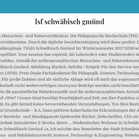
lsf schwäbisch gmünd
rname. (PO 2015) Master Gesundheitsförderung und Prävention In the 18th century (approx. Poetry Slam Schwäbisch Gmünd. The registration consists of your cryptic username (e.g. Gemäß der anthroposophischen Menschen- und Naturerkenntnis. Sollte diese Installation nicht funktionieren bzw. An der HfG Schwä­bisch Gmünd liegt der Schwer­punkt auf Projekt­ar­beit. PH Account Your PH Account is the entrance key to all important services. Rathaus, Marktplatz 1 73509 Schwäbisch Gmünd, Phone: +49 - (0) 7171 / 603 - 0Fax: +49 - (0) 7171 / 603 - 1019. SLA (im Portal nur für Lehrende und Mitarbeiter verfügbar) Eintragsdaten vom 11.10.2020. From the 17th century onwards, gold and silver work became the dominant craft. Dienstleistungszeiten: 24x7x365. 21,00 € Wir haben dir hier einige aktu­elle Projekte aus den unter­schied­li­chen Semes­tern … 3 73525 Schwäbisch Gmünd Telefon 07171 - 2329 Telefax 07171 - 30407 info@pfauen-apotheke.de Manche Lehrende nutzen auch Moodle, das Sie über moodle.ph-gmuend.de aufrufen können. Weleda Naturkosmetik steht für ein einzigartiges Menschen- und Naturverständnis. Zu Risiken und Nebenwirkungen lesen Sie die Packungsbeilage und fragen Sie Ihren Arzt oder Apotheker. Der Eibisch lindert Husten und Heiserkeit. zurückgeben möchten. Diese Anmeldedaten sind dieselben, die Sie auch beim Anmelden in LSF und Stud.IP verwenden. Password *, Feigenkaktus Erfrischendes Feuchtigkeits-Augengel, Feigenkaktus Erfrischendes Feuchtigkeits­spray. Marktplatz 1 73525 Schwäbisch Gmünd Telefon: +49 7171 603-0 Telefax: +49 7171 603-1019 stadtverwaltung@schwaebisch-gmuend.de . Unsere Produkte fördern ganzheitliche Schönheit und Gesundheit. Schwerelose Frische für normale und trockene Haut, Schwerelose Frische für normale und Mischhaut, Das neue Weleda Babybuch - Jetzt bestellen, Feuchtigkeit aus der Natur: der Feigenkaktus, Ja, ich habe die Datenschutzerklärung zur Kenntnis genommen und erteile die Einwilligung in die Erhebung und Nutzung meiner vorstehend eingegebenen Daten. SLA (im Portal nur für Lehrende und Mitarbeiter verfügbar) Gmünder Tagespost. Raum A -113c Öffnungszeiten: Während der Corona-Pandemie gibt es keine geregelte Öffnungszeit. Ein warmes, beruhigendes Getränk kann abends dabei helfen, abzuschalten und runterzukommen. Der Schwangerschaftsnewsletter begleitet Sie Woche für Woche mit nützlichen Newspaper. Er enthält außerdem die von der Bibliothek lizenzierten E-Books, deren … Presse Adressverzeichnis Veranstaltungskalender Lob + Kritik Newsletter. 1730-1770), the town once again experienced a major cultural renaissance: the magnificent interiors of the churches, the converted patrician houses, and the market square redesigned by the town’s master mason Johann Michael Keller still provide the town with a late Baroque flair today. In 2012, Schwäbisch Gmünd celebrated 850 years of history. 21,50 € Organization. Wie entwickeln sich die Sparten bei Weleda. Jetzt ist es wichtig unsere körpereigene Abwehr zu stärken. Weitere Informationen darüber, wie Weleda Cookies und ähnliche Technologien verwendet, erhalten Sie in unserer Cookie Übersicht. It is situated in the centre of southern Germany in Ostalbkreis, a district in the region of East Württemberg, 50 km from the state capital of Stuttgart. Freie Duale Fachakademie für Pädagogik. Dazu gehören: Grippale Infekte und fieberhafte Erkältungskrankheiten. Wir begleiten Sie durch die ersten, aufregenden Babyjahre. Enthält Lactose und Weizenstärke, bitte Packungsbeilage beachten. Gmünder Tagespost. Raum A -113c Öffnungszeiten: Während der Corona-Pandemie gibt es keine geregelte Öffnungszeit. Auf werwiewas erhalten Sie alle relevante Informationen zum Studium an der Pädagogischen Hochschule in Schwäbisch Gmünd, z.B. The extraordinary character of Schwäbisch Gmünd – with its combination of tradition, history, creativity and innovation – was also reflected in the State Garden Show in 2014 and the Remstal Garden Show in 2019. STAV Kindheitspädagogik Schwäbisch Gmünd. Speisepläne der Uni Ulm, Hochschule Ulm, HTW Aalen, PH Schwäbisch Gmünd, HFG Schwäbisch Gmünd, HBC Biberach und DHBW Heidenheim zum Download. Wo finde ich LSF? Bitte vereinbaren Sie einen Termin, wenn Sie persönliche Unterstützung benötigen oder Geräte entleihen bzw. Convenience Store. Unfortunately, the registration varies. Gmünder Tagespost. Unsere Experten geben Ihnen wertvolle Tipps zu den wichtigsten Themen in der Baby-Zeit. Visitors can enjoy spectacular views from observation towers, the stunning little St. Salvator lane, a mysterious forest adventure trail, a minigolf course, water play areas, the world of Weleda, the natural cosmetics and pharmaceuticals manufacturer, the Skypark climbing park, a ‘Jurassic Park’ with dinosaurs, and many more exciting attractions. Dazu gehören: Akuter und anhaltender Schnupfen, Borkenbildung der Nasenschleimhäute. LSF 