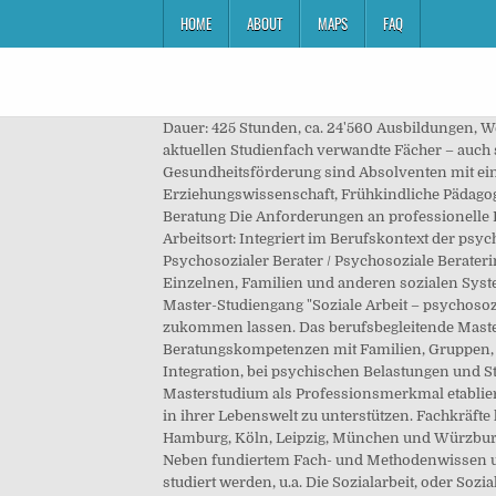
HOME
ABOUT
MAPS
FAQ
Dauer: 425 Stunden, ca. 24'560 Ausbildungen, We
aktuellen Studienfach verwandte Fächer – auch 
Gesundheitsförderung sind Absolventen mit ein
Erziehungswissenschaft, Frühkindliche Pädagog
Beratung Die Anforderungen an professionelle 
Arbeitsort: Integriert im Berufskontext der ps
Psychosozialer Berater / Psychosoziale Berateri
Einzelnen, Familien und anderen sozialen Syst
Master-Studiengang "Soziale Arbeit – psychoso
zukommen lassen. Das berufsbegleitende Maste
Beratungskompetenzen mit Familien, Gruppen, T
Integration, bei psychischen Belastungen und S
Masterstudium als Professionsmerkmal etablier
in ihrer Lebenswelt zu unterstützen. Fachkräfte 
Hamburg, Köln, Leipzig, München und Würzburg
Neben fundiertem Fach- und Methodenwissen um
studiert werden, u.a. Die Sozialarbeit, oder Soz