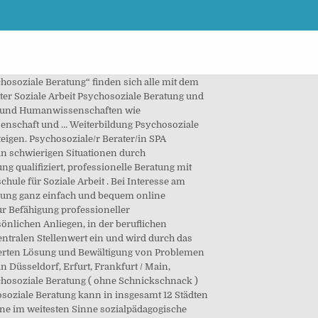
hosoziale Beratung“ finden sich alle mit dem
ter Soziale Arbeit Psychosoziale Beratung und
l- und Humanwissenschaften wie
senschaft und … Weiterbildung Psychosoziale
igen. Psychosoziale/r Berater/in SPA
in schwierigen Situationen durch
g qualifiziert, professionelle Beratung mit
le für Soziale Arbeit . Bei Interesse am
bung ganz einfach und bequem online
r Befähigung professioneller
nlichen Anliegen, in der beruflichen
ntralen Stellenwert ein und wird durch das
euerten Lösung und Bewältigung von Problemen
n Düsseldorf, Erfurt, Frankfurt / Main,
hosoziale Beratung ( ohne Schnickschnack )
oziale Beratung kann in insgesamt 12 Städten
 eine im weitesten Sinne sozialpädagogische