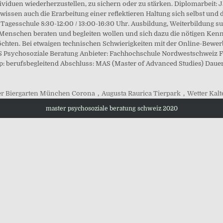
dividuen wiederherzustellen, zu sichern oder zu stärken. Diplomarbeit:
ssen auch die Erarbeitung einer reflektieren Haltung sich selbst und
: Tagesschule 8:30-12:00 / 13:00-16:30 Uhr. Ausbildung, Weiterbildung 
 Menschen beraten und begleiten wollen und sich dazu die nötigen Ke
chten. Bei etwaigen technischen Schwierigkeiten mit der Online-Bewe
S Psychosoziale Beratung Anbieter: Fachhochschule Nordwestschweiz FH
: berufsbegleitend Abschluss: MAS (Master of Advanced Studies) Dauer
er Biergarten München Corona
,
Augusta Raurica Tierpark
,
Wetter Kalt
master psychosoziale beratung schweiz 2020