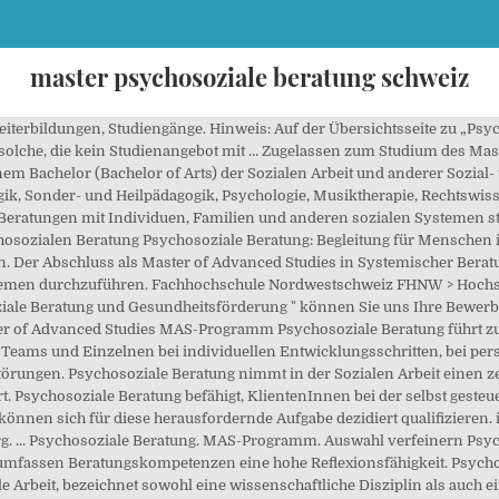
master psychosoziale beratung schweiz
iterbildungen, Studiengänge. Hinweis: Auf der Übersichtsseite zu „Psyc
solche, die kein Studienangebot mit … Zugelassen zum Studium des Mas
em Bachelor (Bachelor of Arts) der Sozialen Arbeit und anderer Sozia
ik, Sonder- und Heilpädagogik, Psychologie, Musiktherapie, Rechtswis
Beratungen mit Individuen, Familien und anderen sozialen Systemen ste
ychosozialen Beratung Psychosoziale Beratung: Begleitung für Menschen 
n. Der Abschluss als Master of Advanced Studies in Systemischer Beratun
emen durchzuführen. Fachhochschule Nordwestschweiz FHNW > Hochschu
ziale Beratung und Gesundheitsförderung " können Sie uns Ihre Bewer
r of Advanced Studies MAS-Programm Psychosoziale Beratung führt zu
eams und Einzelnen bei individuellen Entwicklungsschritten, bei persö
törungen. Psychosoziale Beratung nimmt in der Sozialen Arbeit einen ze
t. Psychosoziale Beratung befähigt, KlientenInnen bei der selbst gest
können sich für diese herausfordernde Aufgabe dezidiert qualifizieren. i
. ... Psychosoziale Beratung. MAS-Programm. Auswahl verfeinern Psyc
fassen Beratungskompetenzen eine hohe Reflexionsfähigkeit. Psychos
iale Arbeit, bezeichnet sowohl eine wissenschaftliche Disziplin als auch