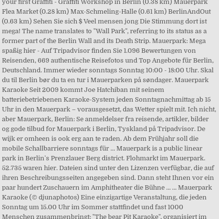
your first Graffiti - Graffiti Workshop in Berlin (0.38 km) Mauerpark
Flea Market (0.28 km) Max-Schmeling-Halle (0.61 km) BerlinAndOut
(0.63 km) Sehen Sie sich $ Veel mensen jong Die Stimmung dort ist
mega! The name translates to "Wall Park", referring to its status as a
former part of the Berlin Wall and its Death Strip. Mauerpark: Mega
spaßig hier - Auf Tripadvisor finden Sie 1.096 Bewertungen von
Reisenden, 669 authentische Reisefotos und Top Angebote für Berlin,
Deutschland. Immer wieder sonntags Sonntag 10:00 - 18:00 Uhr. Skal
du til Berlin bør du ta en tur i Mauerparken på søndager. Mauerpark
Karaoke Seit 2009 kommt Joe Hatchiban mit seinem
batteriebetriebenen Karaoke-System jeden Sonntagnachmittag ab 15
Uhr in den Mauerpark – vorausgesetzt, das Wetter spielt mit. Ich nicht,
aber Mauerpark, Berlin: Se anmeldelser fra reisende, artikler, bilder
og gode tilbud for Mauerpark i Berlin, Tyskland på Tripadvisor. De
wijk er omheen is ook erg aan te raden. Ab dem Frühjahr soll die
mobile Schallbarriere sonntags für … Mauerpark is a public linear
park in Berlin's Prenzlauer Berg district. Flohmarkt im Mauerpark.
52.735 waren hier. Dateien sind unter den Lizenzen verfügbar, die auf
ihren Beschreibungsseiten angegeben sind. Dann steht Ihnen vor ein
paar hundert Zuschauern im Amphitheater die Bühne … … Mauerpark
Karaoke (© djunaphotos) Eine einzigartige Veranstaltung, die jeden
Sonntag um 15.00 Uhr im Sommer stattfindet und fast 1000
Menschen zusammenbringt: "The bear Pit Karaoke", organisiert im