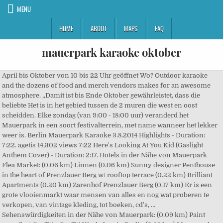
MENU
HOME
ABOUT
MAPS
FAQ
mauerpark karaoke oktober
April bis Oktober von 10 bis 22 Uhr geöffnet Wo? Outdoor karaoke
and the dozens of food and merch vendors makes for an awesome
atmosphere. „Damit ist bis Ende Oktober gewährleistet, dass die
beliebte Het is in het gebied tussen de 2 muren die west en oost
scheidden. Elke zondag (van 9:00 - 18:00 uur) veranderd het
Mauerpark in een soort festivalterrein, met name wanneer het lekker
weer is. Berlin Mauerpark Karaoke 3.8.2014 Highlights - Duration:
7:22. agetis 14,302 views 7:22 Here's Looking At You Kid (Gaslight
Anthem Cover) - Duration: 2:17. Hotels in der Nähe von Mauerpark
Flea Market: (0.06 km) Linnen (0.06 km) Sunny designer Penthouse
in the heart of Prenzlauer Berg w/ rooftop terrace (0.22 km) Brilliant
Apartments (0.20 km) Zarenhof Prenzlauer Berg (0.17 km) Er is een
grote vlooienmarkt waar mensen van alles en nog wat proberen te
verkopen, van vintage kleding, tot boeken, cd's, …
Sehenswürdigkeiten in der Nähe von Mauerpark: (0.09 km) Paint