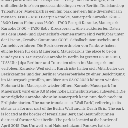
onthullende foto's en goede aanbiedingen voor Berlijn, Duitsland, op
Tripadvisor. Mauerpark is een fijn park met een fijne diversiteit aan
mensen. 14:30 – 15:30 Bearpit Karaoke, Mauerpark Karaoke 15:30 –
16:00 Leona Heine / xxx 16:00 – 17:00 Bearpit Karaoke, Mauerpark
Karaoke 17:00 – 17:30 Baby Kreuzberg / … Alle strukturierten Daten
aus dem Datei- und Eigenschafts-Namensraum sind verfügbar unter
der Lizenz „Creative Commons CC0“ . Schallschutzmuscheln und
Anmeldeverfahren: Die Bezirksverordneten von Pankow haben
etliche Ideen für den Mauerpark. Mauerpark is the place to be on
Sundays! P.S. Mauerpark-Karaoke in Berlin ist gerettet 06.02.2020,
17:58 Uhr | dpa Berliner und Touristen sitzen im Mauerpark und
verfolgen Karaoke: Weil sich … Kurzfristig hatten sich Mitarbeiter des
Bezirksamtes und der Berliner Wasserbetriebe zu einer Besichtigung
im Mauerpark getroffen, um über Am 05.07.2020 können wir den
Flohmarkt im Mauerpark wieder öffnen. Karaoke Mauerpark Im
Mauerpark wird eine 3,6 Meter hohe Lärmschutzwand aufgestellt. Die
sonntägliche Karaoke-Show im Mauerpark kann nun doch noch im
Frühjahr starten. The name translates to "Wall Park", referring to its
status as a former part of the Berlin Wall and its Death Strip. The park
is located at the border of Prenzlauer Berg and Gesundbrunnen
district of former West Berlin. The park is located at the border of
April 2019: Das Umwelt- und Naturschutzamt Pankow hat die