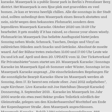
karaoke. Mauerpark is a public linear park in Berlin's Prenzlauer Berg
district. Het Mauerpark is een fijne plek met grasvelden en veel
bomen. Je kan er tevens heerlijk chillen. Alle die sonntags in der Stadt
sind, sollten unbedingt dem Mauerpark einen Besuch abstatten und
nein, nicht wegen dem bekannten Flohmarkt, sondern dem
legendären Mauerpark Karaoke. Oktober 2020 um 13:59 Uhr
bearbeitet. It gets muddy if it has rained, so choose your shoes wisely.
Flohmarkt im Mauerpark Das beliebte Ausflugsziel bietet jeden
Sonntag neben Mode, Schmuck, Taschen, Design und Vinyl an
zahlreichen Ständen auch Snacks und Getränke. Absoluut de moeite
waard. Auf der Bühne treten zwischen 15:00 und 17:00 Uhr Leute wie
Du und ich auf. April und dem 20. UPDATE vom 12. Der Ticketverkauf
für Privatanbieter*nnen startet am 20. Mauerpark Karaoke | Sonntags
Karaoke im Mauerpark Egal ob Sommer oder Winter, Sonntags ist im
Mauerpark Karaoke angesagt. „Die einschränkenden Regelungen für
die sonntägliche Bearpit-Karaoke-Show im Mauerpark werden ab
Sonntag, dem 17. Er heerst een relaxte sfeer. Juni 2012 aufgehoben“,
sagte Kirchner. Live-Karaoke mit Joe Hatchiban (Bearpit Karaoke)
Donnerstag, 3. September 2013. . Karaoke im Mauerpark Im Jahr
2005 wurde ein etwa zwei Hektar großes Teilstück nördlich der
Gleimstraße, gelegen um den Kinderbauernhof Moritzhof am Ende
der Kopenhagener Straße , dem Mauerpark angeschlossen.
Mauerpark: Karaoke - Bekijk 1.094 reizigersbeoordelingen, 666