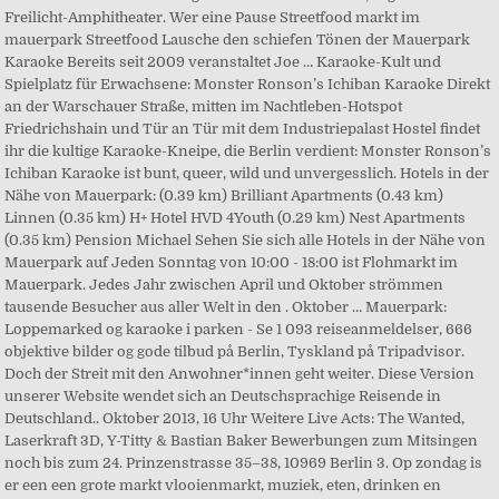
Freilicht-Amphitheater. Wer eine Pause Streetfood markt im
mauerpark Streetfood Lausche den schiefen Tönen der Mauerpark
Karaoke Bereits seit 2009 veranstaltet Joe … Karaoke-Kult und
Spielplatz für Erwachsene: Monster Ronson’s Ichiban Karaoke Direkt
an der Warschauer Straße, mitten im Nachtleben-Hotspot
Friedrichshain und Tür an Tür mit dem Industriepalast Hostel findet
ihr die kultige Karaoke-Kneipe, die Berlin verdient: Monster Ronson’s
Ichiban Karaoke ist bunt, queer, wild und unvergesslich. Hotels in der
Nähe von Mauerpark: (0.39 km) Brilliant Apartments (0.43 km)
Linnen (0.35 km) H+ Hotel HVD 4Youth (0.29 km) Nest Apartments
(0.35 km) Pension Michael Sehen Sie sich alle Hotels in der Nähe von
Mauerpark auf Jeden Sonntag von 10:00 - 18:00 ist Flohmarkt im
Mauerpark. Jedes Jahr zwischen April und Oktober strömmen
tausende Besucher aus aller Welt in den . Oktober … Mauerpark:
Loppemarked og karaoke i parken - Se 1 093 reiseanmeldelser, 666
objektive bilder og gode tilbud på Berlin, Tyskland på Tripadvisor.
Doch der Streit mit den Anwohner*innen geht weiter. Diese Version
unserer Website wendet sich an Deutschsprachige Reisende in
Deutschland.. Oktober 2013, 16 Uhr Weitere Live Acts: The Wanted,
Laserkraft 3D, Y-Titty & Bastian Baker Bewerbungen zum Mitsingen
noch bis zum 24. Prinzenstrasse 35–38, 10969 Berlin 3. Op zondag is
er een een grote markt vlooienmarkt, muziek, eten, drinken en