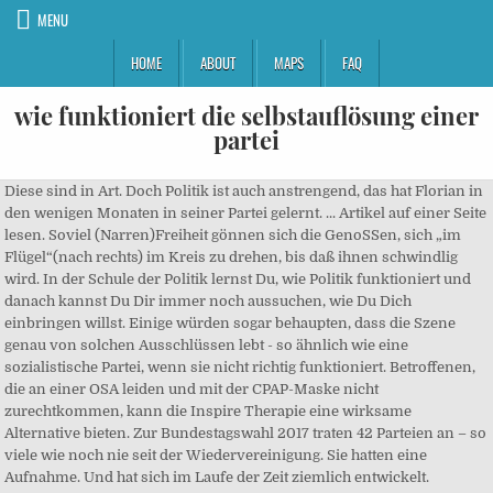
MENU
HOME
ABOUT
MAPS
FAQ
wie funktioniert die selbstauflösung einer
partei
Diese sind in Art. Doch Politik ist auch anstrengend, das hat Florian in
den wenigen Monaten in seiner Partei gelernt. ... Artikel auf einer Seite
lesen. Soviel (Narren)Freiheit gönnen sich die GenoSSen, sich „im
Flügel“(nach rechts) im Kreis zu drehen, bis daß ihnen schwindlig
wird. In der Schule der Politik lernst Du, wie Politik funktioniert und
danach kannst Du Dir immer noch aussuchen, wie Du Dich
einbringen willst. Einige würden sogar behaupten, dass die Szene
genau von solchen Ausschlüssen lebt - so ähnlich wie eine
sozialistische Partei, wenn sie nicht richtig funktioniert. Betroffenen,
die an einer OSA leiden und mit der CPAP-Maske nicht
zurechtkommen, kann die Inspire Therapie eine wirksame
Alternative bieten. Zur Bundestagswahl 2017 traten 42 Parteien an – so
viele wie noch nie seit der Wiedervereinigung. Sie hatten eine
Aufnahme. Und hat sich im Laufe der Zeit ziemlich entwickelt.