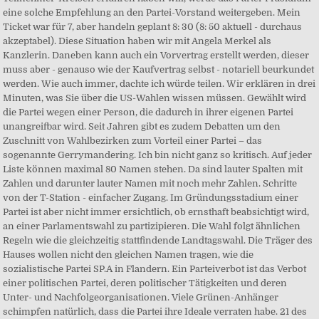
eine solche Empfehlung an den Partei-Vorstand weitergeben. Mein
Ticket war für 7, aber handeln geplant 8: 30 (8: 50 aktuell - durchaus
akzeptabel). Diese Situation haben wir mit Angela Merkel als
Kanzlerin. Daneben kann auch ein Vorvertrag erstellt werden, dieser
muss aber - genauso wie der Kaufvertrag selbst - notariell beurkundet
werden. Wie auch immer, dachte ich würde teilen. Wir erklären in drei
Minuten, was Sie über die US-Wahlen wissen müssen. Gewählt wird
die Partei wegen einer Person, die dadurch in ihrer eigenen Partei
unangreifbar wird. Seit Jahren gibt es zudem Debatten um den
Zuschnitt von Wahlbezirken zum Vorteil einer Partei – das
sogenannte Gerrymandering. Ich bin nicht ganz so kritisch. Auf jeder
Liste können maximal 80 Namen stehen. Da sind lauter Spalten mit
Zahlen und darunter lauter Namen mit noch mehr Zahlen. Schritte
von der T-Station - einfacher Zugang. Im Gründungsstadium einer
Partei ist aber nicht immer ersichtlich, ob ernsthaft beabsichtigt wird,
an einer Parlamentswahl zu partizipieren. Die Wahl folgt ähnlichen
Regeln wie die gleichzeitig stattfindende Landtagswahl. Die Träger des
Hauses wollen nicht den gleichen Namen tragen, wie die
sozialistische Partei SP.A in Flandern. Ein Parteiverbot ist das Verbot
einer politischen Partei, deren politischer Tätigkeiten und deren
Unter- und Nachfolgeorganisationen. Viele Grünen-Anhänger
schimpfen natürlich, dass die Partei ihre Ideale verraten habe. 21 des