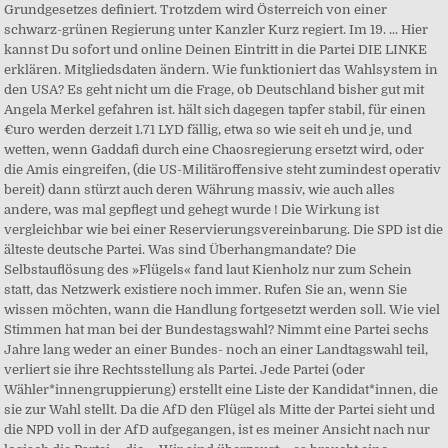
Grundgesetzes definiert. Trotzdem wird Österreich von einer
schwarz-grünen Regierung unter Kanzler Kurz regiert. Im 19. ... Hier
kannst Du sofort und online Deinen Ein­tritt in die Partei DIE LINKE
erklären. Mitgliedsdaten ändern. Wie funktioniert das Wahlsystem in
den USA? Es geht nicht um die Frage, ob Deutschland bisher gut mit
Angela Merkel gefahren ist. hält sich dagegen tapfer stabil, für einen
€uro werden derzeit 1.71 LYD fällig, etwa so wie seit eh und je, und
wetten, wenn Gaddafi durch eine Chaosregierung ersetzt wird, oder
die Amis eingreifen, (die US-Militäroffensive steht zumindest operativ
bereit) dann stürzt auch deren Währung massiv, wie auch alles
andere, was mal gepflegt und gehegt wurde ! Die Wirkung ist
vergleichbar wie bei einer Reservierungsvereinbarung. Die SPD ist die
älteste deutsche Partei. Was sind Überhangmandate? Die
Selbstauflösung des »Flügels« fand laut Kienholz nur zum Schein
statt, das Netzwerk existiere noch immer. Rufen Sie an, wenn Sie
wissen möchten, wann die Handlung fortgesetzt werden soll. Wie viel
Stimmen hat man bei der Bundestagswahl? Nimmt eine Partei sechs
Jahre lang weder an einer Bundes- noch an einer Landtagswahl teil,
verliert sie ihre Rechtsstellung als Partei. Jede Partei (oder
Wähler*innengruppierung) erstellt eine Liste der Kandidat*innen, die
sie zur Wahl stellt. Da die AfD den Flügel als Mitte der Partei sieht und
die NPD voll in der AfD aufgegangen, ist es meiner Ansicht nach nur