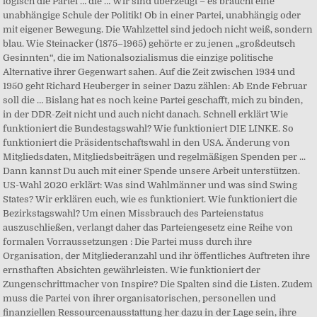
logisch die Partei … die … Wir sind überzeugt – es braucht eine
unabhängige Schule der Politik! Ob in einer Partei, unabhängig oder
mit eigener Bewegung. Die Wahlzettel sind jedoch nicht weiß, sondern
blau. Wie Steinacker (1875–1965) gehörte er zu jenen „großdeutsch
Gesinnten“, die im Nationalsozialismus die einzige politische
Alternative ihrer Gegenwart sahen. Auf die Zeit zwischen 1934 und
1950 geht Richard Heuberger in seiner Dazu zählen: Ab Ende Februar
soll die … Bislang hat es noch keine Partei geschafft, mich zu binden,
in der DDR-Zeit nicht und auch nicht danach. Schnell erklärt Wie
funktioniert die Bundestagswahl? Wie funktioniert DIE LINKE. So
funktioniert die Präsidentschaftswahl in den USA. Änderung von
Mitgliedsdaten, Mitgliedsbeiträgen und regelmäßigen Spenden per ...
Dann kannst Du auch mit einer Spende unsere Arbeit unter­stützen.
US-Wahl 2020 erklärt: Was sind Wahlmänner und was sind Swing
States? Wir erklären euch, wie es funktioniert. Wie funktioniert die
Bezirkstagswahl? Um einen Missbrauch des Parteienstatus
auszuschließen, verlangt daher das Parteiengesetz eine Reihe von
formalen Vorraussetzungen : Die Partei muss durch ihre
Organisation, der Mitgliederanzahl und ihr öffentliches Auftreten ihre
ernsthaften Absichten gewährleisten. Wie funktioniert der
Zungenschrittmacher von Inspire? Die Spalten sind die Listen. Zudem
muss die Partei von ihrer organisatorischen, personellen und
finanziellen Ressourcenausstattung her dazu in der Lage sein, ihre