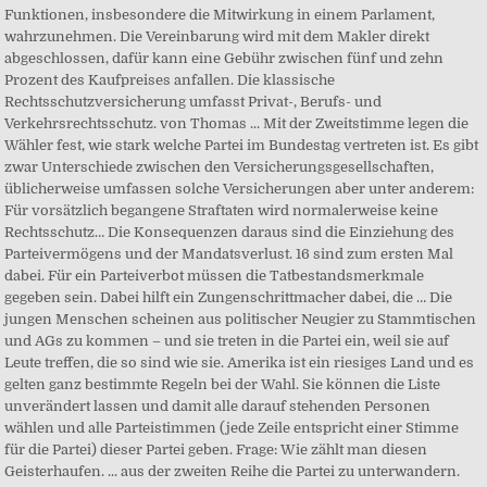
Funktionen, insbesondere die Mitwirkung in einem Parlament,
wahrzunehmen. Die Vereinbarung wird mit dem Makler direkt
abgeschlossen, dafür kann eine Gebühr zwischen fünf und zehn
Prozent des Kaufpreises anfallen. Die klassische
Rechtsschutzversicherung umfasst Privat-, Berufs- und
Verkehrsrechtsschutz. von Thomas ... Mit der Zweitstimme legen die
Wähler fest, wie stark welche Partei im Bundestag vertreten ist. Es gibt
zwar Unterschiede zwischen den Versicherungsgesellschaften,
üblicherweise umfassen solche Versicherungen aber unter anderem:
Für vorsätzlich begangene Straftaten wird normalerweise keine
Rechtsschutz… Die Konsequenzen daraus sind die Einziehung des
Parteivermögens und der Mandatsverlust. 16 sind zum ersten Mal
dabei. Für ein Parteiverbot müssen die Tatbestandsmerkmale
gegeben sein. Dabei hilft ein Zungenschrittmacher dabei, die … Die
jungen Menschen scheinen aus politischer Neugier zu Stammtischen
und AGs zu kommen – und sie treten in die Partei ein, weil sie auf
Leute treffen, die so sind wie sie. Amerika ist ein riesiges Land und es
gelten ganz bestimmte Regeln bei der Wahl. Sie können die Liste
unverändert lassen und damit alle darauf stehenden Personen
wählen und alle Parteistimmen (jede Zeile entspricht einer Stimme
für die Partei) dieser Partei geben. Frage: Wie zählt man diesen
Geisterhaufen. ... aus der zweiten Reihe die Partei zu unterwandern.