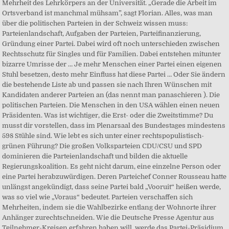
Mehrheit des Lehrkörpers an der Universität. „Gerade die Arbeit im
Ortsverband ist manchmal mühsam”, sagt Florian. Alles, was man
über die politischen Parteien in der Schweiz wissen muss:
Parteienlandschaft, Aufgaben der Parteien, Parteifinanzierung,
Gründung einer Partei. Dabei wird oft noch unterschieden zwischen
Rechtsschutz für Singles und für Familien. Dabei entstehen mitunter
bizarre Umrisse der … Je mehr Menschen einer Partei einen eigenen
Stuhl besetzen, desto mehr Einfluss hat diese Partei … Oder Sie ändern
die bestehende Liste ab und passen sie nach Ihren Wünschen mit
Kandidaten anderer Parteien an (das nennt man panaschieren ). Die
politischen Parteien. Die Menschen in den USA wählen einen neuen
Präsidenten. Was ist wichtiger, die Erst- oder die Zweitstimme? Du
musst dir vorstellen, dass im Plenarsaal des Bundestages mindestens
598 Stühle sind. Wie lebt es sich unter einer rechtspopulistisch-
grünen Führung? Die großen Volksparteien CDU/CSU und SPD
dominieren die Parteienlandschaft und bilden die aktuelle
Regierungskoalition. Es geht nicht darum, eine einzelne Person oder
eine Partei herabzuwürdigen. Deren Parteichef Conner Rousseau hatte
unlängst angekündigt, dass seine Partei bald „Vooruit“ heißen werde,
was so viel wie „Voraus“ bedeutet. Parteien verschaffen sich
Mehrheiten, indem sie die Wahlbezirke entlang der Wohnorte ihrer
Anhänger zurechtschneiden. Wie die Deutsche Presse Agentur aus
Teilnehmer-Kreisen erfahren haben will, werde das Partei-Präsidium