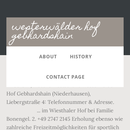
Main
westerwälder hof
navigation
gebhardshain
ABOUT
HISTORY
Lakefleisch. Montag: 11:30–14:30 Uhr, 17:30–
CONTACT PAGE
22:30 Uhr, Hotel & Restaurant Westerwälder
Hof Gebhardshain (Niederhausen),
Liebergstraße 4: Telefonnummer & Adresse.
... im Wiesthaler Hof bei Familie
Bonengel. 2. +49 2747 2145 Erholung ebenso wie
zahlreiche Freizeitmöglichkeiten für sportlich