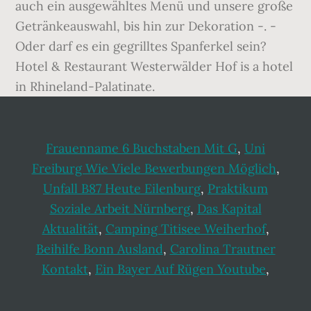
auch ein ausgewähltes Menü und unsere große
Getränkeauswahl, bis hin zur Dekoration -. -
Oder darf es ein gegrilltes Spanferkel sein?
Hotel & Restaurant Westerwälder Hof is a hotel
in Rhineland-Palatinate.
Frauenname 6 Buchstaben Mit G
,
Uni
Freiburg Wie Viele Bewerbungen Möglich
,
Unfall B87 Heute Eilenburg
,
Praktikum
Soziale Arbeit Nürnberg
,
Das Kapital
Aktualität
,
Camping Titisee Weiherhof
,
Beihilfe Bonn Ausland
,
Carolina Trautner
Kontakt
,
Ein Bayer Auf Rügen Youtube
,