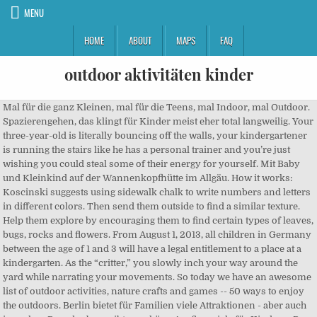
MENU
HOME
ABOUT
MAPS
FAQ
outdoor aktivitäten kinder
Mal für die ganz Kleinen, mal für die Teens, mal Indoor, mal Outdoor. Spazierengehen, das klingt für Kinder meist eher total langweilig. Your three-year-old is literally bouncing off the walls, your kindergartener is running the stairs like he has a personal trainer and you’re just wishing you could steal some of their energy for yourself. Mit Baby und Kleinkind auf der Wannenkopfhütte im Allgäu. How it works: Koscinski suggests using sidewalk chalk to write numbers and letters in different colors. Then send them outside to find a similar texture. Help them explore by encouraging them to find certain types of leaves, bugs, rocks and flowers. From August 1, 2013, all children in Germany between the age of 1 and 3 will have a legal entitlement to a place at a kindergarten. As the “critter,” you slowly inch your way around the yard while narrating your movements. So today we have an awesome list of outdoor activities, nature crafts and games -- 50 ways to enjoy the outdoors. Berlin bietet für Familien viele Attraktionen - aber auch im nahen Brandenburg gibt es schöne Ausflugsziele für Kinder, z.B. Outdoor-Aktivitäten in Lewis and Harris: Schauen Sie sich Bewertungen und Fotos von 10 Outdoor-Aktivitäten in Lewis and Harris, Outer Hebrides auf Tripadvisor an. Wir haben für dich die besten Freizeiterlebnisse mit Kindern zusammengestellt – auch für den Fall, dass es einmal regnet. How it works: Head outside with some music and host a dance party. Koscinksi explains that this will later be used for completing school tasks seated at the desk. Hinweis: mit der Eintragung in den Newsletter erhälst du unregelmäßig und mehrmals jährlich aktuelle News zu den Themen Outdoor und Camping mit Kindern. These 10 outdoor learning activities will have you having fun with your rug rats in no time. Rasmussen College may not prepare students for all positions featured within this content. Wir stellen euch tolle Outdoor Aktivitäten und Ausflüge mit der ganzen Familie vor. Outdoor-Aktivitäten in Tarpon Springs: Schauen Sie sich Bewertungen und Fotos von 10 Outdoor-Aktivitäten in Tarpon Springs, Florida auf Tripadvisor an. Rasmussen College is a regionally accredited private college. Ausflugziele in die Natur mit Kindern. You can also simply throw the ball high in the air for your kids to catch if they are too young to play an organized game. How it promotes learning: A nature hike encourages observation skills, fine-motor skills, hand-eye coordination and the use of the five senses in exploring, according to Barbara Harvey, author of Journeys Through Parenthood and executive director of Parents, Teachers, and Advocates. Für viele Kids ist wandern und spazieren gehen aber ganz schön langweilig. Explore the resource Training video. We're including links to games and printables along with a few affiliate links to items we love to have around for outdoor play! © 2020 Rasmussen College, LLC. 21.04.2020 - Erkunde Laura Kleinhanss Pinnwand „Outdoor activities“ auf Pinterest. Verpasse kein Traumangebot mit unserem Newsletter. The program you have selected is not available in your area. Weitere Ideen zu Kinder, Kinder aktivitäten, Kinder spaß. Die 25 besten Freizeit- und Ausflugstipps für die Sommerferien Endlich Ferien! Spannende Aktivitäten für Ihren Berlin-Urlaub . Weitere Ideen zu kinder, ausflüge mit kindern, outdoor aktivitäten. Facebook; Twitter; Google+; E-Mail; Outdoor-Aktivitäten für die Familie Highlights in der Natur. Teilen. 01.06.2017 - Erkunde Stefanie Gschwendtners Pinnwand „Outdoor Acitivities Kidz“ auf Pinterest. Bubba. Nature’s classroom is fascinating and incredibly diverse. Ausflüge mit Kindern Outdoor Freizeitpark Foto: Hannah Morgan. It's a time to toss the kids outside for so many of those fun things to do in the Spring -- watch them run through the yard, climb a tree, chase bugs and explore nature! How it promotes learning: This activity helps develop gross-motor skills, counting skills and letter, number and color recognition. 10 Top Outdoor-Aktivitäten mit Kindern in München und Bayern. 101. Dann findest Du in unseren Vorschlägen sicher etwas passendes. Kinder und Familien; Outdoor-Aktivitäten ; Teilen. Wir haben ein breites Portfolio und für jeden Geschmack ist etwas dabei. Wir zeigen Euch Schritt für Schritt, wie dieses extrem einfache Kinder Outdoor Rezept funktioniert. Noch eine tolle Idee für eine Outdoor-Aktivität im Herbst wäre das selbstständige Pflücken von Äpfeln. Dieser Pinnwand folgen 319 Nutzer auf Pinterest. Outdoor-Aktivitäten im Frühling sind besonders für Kinder ein riesiger Spaß und eine tolle Möglichkeit, um auf Entdeckungstour zu gehen. Here are 30 Fun Games to Play at the Park, Play Nature Tic-Tac-Toe {Fireflies & Mudpies}. You might say, “I’m climbing up the swing set. Kindersport Kinderturnen Yoga Für Kinder Kinder Aktivitäten Teamwork Spiele Aktivitäten Zum Teamaufbau Spiele Für Teambuilding Bewegung Für Kinder Turnen Im Kindergarten. Und davon gibt es einige in NRW. Round them up and head outside! Please visit www.rasmussen.edu/degrees for a list of programs offered. Outdoor-Aktivitäten in Isle of Wight: Schauen Sie sich Bewertungen und Fotos von 10 Outdoor-Aktivitäten in Isle of Wight, England auf Tripadvisor an. Aktivitäten Im Freien Spiele Für Draußen Aktivitäten Für Kleinkinder Spielideen Für Kinder Outdoor Aktivitäten Kinderturnen Turnen Mit Kindern Spiel Und Spa ß Kinder Spaß. Kiley recommends offering paintbrushes with a built-in grip to promote a mature grasp. Please select another program of interest. Zu den Ausflugstipps. Inspire outdoor exploration with these cool kid-size Outdoor Science Tools, Create a Discovery Garden for Kids {Barefeet on the Dashboard}, Make an Outdoor Clock {Sun Hats & Wellie Boots}. Try these 40 Great Nature Activities too! Inspiration, Szene. Outdoor Bewegungsspiele: Waldspiele für Weltentdecker. Kiley adds that the dance actions help them develop body awareness, coordination and balance. Because with Spring comes that super nice weather (not too cold, not too hot), those perfect days when we can open the windows, listen to the birds and feel those gentle breezes. Slide into friction science. Children benefit a great deal from spending time outside exploring and adventuring in the green outdoors. Outdoor-Aktivitäten in Schweiz: Schauen Sie sich Bewertungen und Fotos von 10 Outdoor-Aktivitäten in Schweiz, Europa auf Tripadvisor an. Kinder Outdoor Aktivitäten DIY. Sep 19, 2018 - This Pin was discovered by Smallbody. Papa. Unser heutiges Rezept ist kinderleicht zu kochen und die Kleinen haben eine Menge Spaß dabei. Wildnis erleben: Praktische Anleitungen für Outdoor-Aktivitäten mit Kindern und Jugendlichen | Danks, Fiona, Schofield, Jo | ISBN: 9783038004554 | Kostenloser Versand für alle Bücher mit Versand und Verkauf duch Amazon. Koscinski explains that catching a ball using both hands also teaches bilateral integration, a necessary skill for learning tasks such as cutting, buttoning and tying shoes. Das sind die besten Orte für Familien mit Kindern, die outdoor-aktivitäten in New Orleans suchen: Flambeaux Bicycle Tours; Gators and Ghosts A New Orleans Tour Company; New Orleans Top Tours & The Good Old Days Buggies Inc. Dezember 2020 . Coole Outdoor-Aktivitäten können Sie mit Ihren Kindern an fast jeder Ecke unternehmen. 02.24.2020. 38. Übersicht über verschiedene Outdoor-Aktivitäten mit Kindern von Spielen im Freien bis hin zu sportlichen Aktivitäten zu jeder Jahreszeit. 7 Geheimtipps für Kinder in Berlin. Kindertragen im Test. Watch them create their newest masterpiece! What letter does ‘swing’ start with?” Try to work in new words like climb, reverse and descend. 10.09.2020 - Kinder sind gerne draußen :) Hier sammeln wir inspirierende Ideen für abwechslungsreiche Spiele und Aktivitäten im Garten, am Strand, im Park oder wo auch immer Ihr Euch aufhaltet :) Spielideen für draußen und tolle Produkte für sonnige Nachmittage oder Kindergeburtstage mit der ganzen Gruppe findet ihr auf www.edumero.de :). Ihre Kids werden es Ihnen später verdanken, wenn sie an eine Kindheit voller erlebnisreicher Erinnerungen zurückblicken können! Outdoor-Aktivitäten mit Kindern rund ums Jahr: Eltern und Kindern macht es in der Regel viel Spaß, draußen in der Natur zu sein.Neben ausgedehnten Waldspaziergängen, dem Besuch im Zoo, oder Parcoursklettern im Kletterpark gib es noch weitere spannende Outdoor-Aktivitäten für Familien mit Kindern, die auch bei regnerischem Wetter Spaß machen. What’s the solution? 11 Pins • 90 Follower. Rasmussen College is not enrolling students in your state at this time. 09.06.2020 - Erkunde Ka Kaos Pinnwand „Nature“ auf Pinterest. Frauenoutfits Für Outdoor-aktivitäten Mehr dazu 20+ Montessori-Friendly outdoor Activities for the Summer - “When children come into contact with nature they reveal their strength.” ~ Maria Montessori Our family do Montessori homeschool preschool year, without really taking a break f… Kinder beschäftigen in der Corona-Krise: 10 Tipps für die Freizeit trotz Lockdown Wir finden für dich die besten Reisedeals! 11.30.2020, Callie Malvik | Kinder Outdoor Aktivitäten DIY. Viele der vorgestellten Aktivitäten kannst du draußen machen. Was gibt es da Besseres als spannende Outdoor Aktivitäten mit der ganzen Familie? Auf leisen Sohlen. Outdoor-Aktivitäten in Niederösterreich: Schauen Sie sich Bewertungen und Fotos von 10 Outdoor-Aktivitäten in Niederösterreich, Österreich auf Tripadvisor an. Wir, Erwachsene, sind zwar nicht mehr so impulsiv wie unsere Kinder, aber das Herumspringen im Regenwasser bereitet auch uns noch einen Riesenspaß und schenkt uns ein Befreiungsgefühl! Outdoor-Aktivitäten in Cocoa Beach: Schauen Sie sich Bewertungen und Fotos von 10 Outdoor-Aktivitäten in Cocoa Beach, Brevard County auf Tripadvisor an. Allerdingswenn das Wetter schlecht ist, zieht man dann lieber das wohlige Heim vor. Entdecke (und sammle) deine eigenen Pins bei Pinterest. T