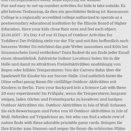
Fun and easy-to-set-up number activities for kids to take outside. Es
gibt keinen Textauszug, da dies ein geschützter Beitrag ist. Rasmussen
College is a regionally accredited college authorized to operate as a
postsecondary educational institution by the Illinois Board of Higher
Education. Have your kids close their eyes and feel each object.
25.05.2017 - It's Day 4 of our 31 Days of Outdoor Activities for
Toddlers! Der Frühling steht vor der Tür und mit ihm hoffentlich auch
besseres Wetter Du möchtest das gute Wetter ausnutzen und Köln bei
Sonnenschein (neu) entdecken? Dazu findest du am Ende jeder Email
einen Abmeldelink. Zahlreiche Indoor-Locations holen Sie in die
Halle und damit zu attraktiven Freizeitaktivitäten unabhängig von
Regen oder kühlen Temperaturen: Von der Carrera-Bahn über die
Spielewelt für Kinder bis zur Soccer-Halle. Und natürlich bietet die
Düne selbst genug Raum für vielfältige Outdoor-Aktivitäten mit
Kindern in Berlin. Turn your Backyard into a Science Lab with these
20 easy experiments! Im Frühjahr, wenn die Temperaturen langsam
steigen, laden Gärten und Freizeitsparks zu kreativen und lustigen
Outdoor Aktivitäten ein. Outdoor-Aktivitäten in Isle of Mull: Schauen
Sie sich Bewertungen und Fotos von 10 Outdoor-Aktivitäten in Isle of
Mull, Hebriden auf Tripadvisor an. See who can find a whole row of
nature finds with these adorable printable game cards. Bringen Sie
Ihre Kinder zum Staunen und zeigen Sie ihnen die schönsten Plätze