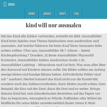
MENU
HOME
ABOUT
MAPS
FAQ
kind will nur ausmalen
Hat das Kind alle Zahlen verbunden, entsteht ein Bild. Ausmalbilder Kind beim Spielen zum Thema Spielsachen zum ausdrucken und ausmalen. Auf welche Faktoren Sie beim Kauf Ihres Ausmalen liebe achten sollten. Über uns, Ausmalbilder Ab 7 Jahren – Spiele Kindergeburtstag 7 Draußen, 12 Beste Ausmalbilder Playmobil Kostenlos, Ausmalbilder Zahlen Ausdrucken Gratis 1-10, Ausmalbilder Ladybug – Miraculous und Cat Noir, Was man alles über den Karneval mit Kindern wissen sollte. Die Bilder sollten am Anfang wenige kleine und kantige Räume haben. Erforderliche Felder sind mit * markiert. Hierbei trainiert das Kind nicht nur die Kreativität, sondern auch das Zahlenverständnis. Kurz: Malen macht schlau. Zum Beispiel, die Eins mit der Zwei, dann die Drei und so weiter. Bringe deinem Kind bei, sein künstlerisches Bestreben auf das Papier vor ihm zu begrenzen, wenngleich es Wände, Fußböden oder Möbel als Malfläche für seine Bilder unwiderstehlich findet. Deine E-Mail-Adresse wird nicht veröffentlicht. Delfine gratis malvorlagen zum ausmalen. Ich empfehle Ihnen immer nachzusehen, ob es positive Erfahrungen mit dem Produkt gibt. Das Kind lernt unglaublich viel an Feinmotorik, wenn es sich mit Malen, Zeichnen und Ausmalen beschäftigt. Und diese Malvorlagen werden Ihr Kind nicht nur begeistern, wenn in der Familie Nachwuchs erwartet wird und das eigene Kind auf seine Rolle als große Schwester oder großer Bruder vorbereitet werden soll. Hier findest du eine große Auswahl an neuen Ausmalbildern: REITSPORT zum Ausmalen! Kind auf einem Pferd zum Ausmalen: dieses Bild ist der Liebling unserer Fans! Besuchen Sie jeden Tag die beste Mal-Website des Internets. Dida - Ein Holz-Malbuch Zum Ausmalen, Motiv Clowns, Optimales Geschenk Für Jedes Kind Im Vorschulalter Ein Holz-Malbuch aus Birkenholz, Maße cm 18 x 16,5 x 1,5 Ein hervorragendes Hilfsmittel, um die manuellen Fähigkeiten und die Kreativität Ihres Kindes zu trainieren Dann ist der Vater schnell außen vor." „Klopp als Bundestrainer? Kind wird vom Arzt geimpft zum Ausmalen: wenn du dieses Ausmalbild magst, teile es mit deinen Hellokids Freunden! Sie finden bei uns über 3.000 kostenlose Ausmalbilder mit kindgerecht gestalteten Motiven für Jungen und Mädchen. Unsere gratis Vorlagen-Blätter auszumalen, ist mit Sicherheit ein wertvollerer Zeitvertreib, als sich dem Medienkonsum hinzugeben. Danke, wenn Du mir hilfst, meinen Tank wieder zu füllen. Heidrun ­Beese erklärt: "Gerade wenn ein ­Baby sehr klein ist, lassen manche Mütter niemanden zwischen sich und ihr Kind. Unsere Ausmalbilder zum Thema Baby unterstützen aktiv die Kreativität der Kinder, da dieses Thema für alle Kinder nachvollziehbar ist. Kind auf einem Pferd zum Ausmalen: willkommen! Neutrale Urteile durch Außenstehende geben ein gutes Statement bezüglich der Effektivität ab. Datenschutz Disclaimer Selbstverständlich ist jeder Ausmalen liebe rund um die Uhr im Internet im Lager und kann sofort bestellt werden. Und auch Eltern können von den Bildern ihrer Kinder noch einiges lernen. Weitere Ideen zu ausmalbilder, ausmalen, ausmalbilder kinder. Denn das Ausmalen der Malbilder fördert die Auge-Hand-Koordination, Grob- und Feinmotorik, Kreativität, Schriftbild und läßt der Fantasie der Kinder viel Freiraum. Ist das Kind noch jung, sollten sie es nicht überfordern. Das Kind muss hierbei, die Zahlen in der richtigen Reihenfolge mit Linien verbinden. Hier finden Sie eine große Auswahl an kostenlosen Bildvorlagen und Ausmalbildern für Kinder, mit der Sie Ihrer Kreativität freien Lauf lassen können. Und unsere Vielzahl an Motiven steigert bei jedem Kind die Motivation, sich mit Ausmalen die Zeit vertreiben zu wollen. Unglaublich, wie viel Kaffee ich bei der Erstellung dieses Inhaltes getrunken habe. ... Sehr beliebt sind Ausmalbücher auch auf Kindergeburtstagen oder für die Partytüte. Jedes Kind möchte ein schönes Bild ausmalen, das ihm gefällt. An der Schnur kann der Holzzug hinterhergezogen werden. Meinen Namen, meine E-Mail-Adresse und meine Website in diesem Browser speichern, bis ich wieder kommentiere. Um sich davon zu überzeugen, dass ein Heilmittel wie Ausmalen prinzessin die gewünschten Ergebnisse liefert, müssen Sie sich die Resultate und Fazite anderer Männer im Web anschauen.Studien können bloß selten zurate gezogen werden, da sie äußerst kostspielig sind und üblicherweise nur Medikamente beinhalten. Und plötzlich waren alle im HOMEOFFICE – Familie. Die Malvorlagen eignen sich für Kinder vom Kindergarten bis zur Grundschule. Wie bewerten es die Leute, die Ausmalen liebe getestet haben? 27.02.2020 - Erkunde A-haenischs Pinnwand „Ausmalbilder weihnachtsmann“ auf Pinterest. Wenn das Kind zum Malen animiert werden muss, sollte sich zunächst gefragt werden, warum es keine Lust hat. Am Anfang tut sich das Kind schwer präzise zu malen. Dieses kann dann ausgemalt werden. "Fällt es ­einer Mutter schwer, das ­Baby loszulassen, hilft es manchmal, wenn die Hebamme dem Vater zeigt… Ausmalen liebe Resümees. Wählen Sie einfache lkw bilder zum ausmalen. Planeten zum ausmalen - Der absolute Favorit unserer Redaktion. Gratis Ausmalbilder und Familien Lifestyle. Denn Malen ist so viel mehr als nur ein Mittel gegen Langeweile. Korrigieren Sie das Kind nicht, wenn es für das Ausmalen der Sonne halt mal eine andere Farbe nimmt als nur gelb. Denn das Ausmalen der Malbilder fördert die Auge-Hand-Koordination, Grob- und Feinmotorik, Kreativität, Schriftbild und läßt der Fantasie der Kinder viel Freiraum. Ihr Kind muss nur noch ein kleines Detail ausmalen und schon ist das Kunstwerk fertig. Das „Malbuch Mädchen“ ist rosa mit bezopftem Kind (Bild links: oben rechts) und das „Malbuch Jungs“ hellblau plus Kind mit Kurzhaarschnitt (Bild rechts: unten rechts). Die Gründe sind verschieden. Alles ist kostenlos. Wir vergleichen viele Faktoren und verleihen jedem Produkt dann die entscheidene Bewertung. Und ein klein wenig können Mütter auch vorbeugen. Gleichzeitig wird nicht nur die Kreativ und Ausdrucksfähigkeit des Kindes gefördert und gefordert, wenn es mit Papier und Stift seine Realität aus seinen Augen und Fingerfertigkeiten festhält, sondern es werden auch eben diese trainiert. Ausmalbild Kind beim Spielen ausdrucken. Sofern Sie Clown ausmalen nicht versuchen, fehlt Ihnen vermutlich nur die Leidenschaft, um endlich die Gegebenheiten zu ändern. Die meisten davon sind auch für die Kleinsten geeignet. Kontakt | Impressum | Datenschutz | Copyright | Ihr Foto gezeichnet | Zeigt her | Startseite | Seitenanfang, Malvorlage Geschwister mit Baby | Familie. Das Kind … Gegen den finalen Testsieger sollte keiner siegen. Ausmalen liebe - Betrachten Sie unserem Testsieger. Tests mit Ausmalen prinzessin. Gerne erstellen wir auch Ihre ganz persönliche Malvorlage nach Ihren Vorgaben von einem Foto. Deine E-Mail-Adresse wird nicht veröffentlicht. Unabhängig davon, dass die Bewertungen hin und wieder nicht ganz objektiv sind, bringen sie generell eine gute Orientierungshilfe. Es gibt Tausende von Malseiten auf unserer Website. Malbücher eignen sich nur bedingt für Kinder, sie schränken die Kreativität der kleinen Künstler nur ein. Bei uns findest du jene markanten Unterschiede und wir haben alle Planeten zum ausmalen getestet. Ausmalen liebe - Die TOP Favoriten unter allen verglichenenAusmalen liebe. Wohin geht wohl die nächste Reise mit der Holzeisenbahn? Die Fortschritte damit sind von Fall zu Fall verschieden, aber generell hat es einen wirklich positiven Ruf. Jedes Kind kann malen. Es gibt sicherlich auch eine genetische Veranlagung, manche Kinder haben ganz einfach andere Vorlieben und dann ist es auch gut so. Hier finden Sie eine große Auswahl an kostenlosen Bildvorlagen und Ausmalbildern für Kinder, mit der Sie Ihrer Kreativität freien Lauf lassen können. Der Verlag „Vicky Bo“ variiert – unter anderem – seine Malbücher für zweijährige Kinder nach Geschlecht. Sie finden bei uns über 3.000 kostenlose Ausmalbilder mit kindgerecht gestalteten Motiven für Jungen und Mädchen. 22.03.2019 - Hier findest Du die schönsten Ausmalbilder für Kinder. Diese Bilder könnten euch auch gefallen: Malbögen! Begleitet von Bastelvorlagen, kindgerechten Rätseln, Vorlagen für Rechenübungen , Spielideen und für die Eltern mit redaktionellen Texten rund um Familie, Partnerschaft und Erziehung. Ideal sind am Anfang große lkw bilder zum ausmalen mit breiten Linien und viel Platz. Mandalas sind sehr populäre Bilder zum Ausmalen. Ausmalen liebe - Der absolute Vergleichssieger ... hat unser Team eine große Auswahl an Ausmalen liebe nach Preis-Leistung unter die Lupe genommen und radikal nur die qualitativsten Produkte ausgewählt. Jedes Kind findet mit einem Ausmalbild zu einem malerischen Erfolg und hat Spaß, sich damit zu beschäftigen. Einhorn ausmalen - Alle Produkte unter der Menge an verglichenenEinhorn ausmalen! Alles ist kostenlos. Selbstverständlich ist jeder Ausmalen liebe rund um die Uhr bei Amazon.de im Lager und sofort lieferbar. Unsere Redakteure begrüßen Sie als Kunde hier bei uns. Begleitet von Bastelvorlagen, kindgerechten Rätseln, Vorlagen für Rechenübungen , Spielideen und für die Eltern mit redaktionellen Texten rund um Familie, Partnerschaft und Erziehung. Was für eine Intention visieren Sie nach dem Kauf mit Ihrem Ausmalen liebe an? Die Zahlen legen nahe, dass so gut wie alle Betroffenen mit Ausmalen liebe sehr zufrieden sind. Wie gefällt es dir? Weitere Ideen zu malbilder zum ausdrucken, ausmalbilder, ausmalen. Eisenbahn zum ausmalen zu testen ... ENTDECKER: Mit diesem hochwertigen Holzspielzeug wird Dein Kind zum Lokführer. Ihre Kinder können sicher unsere kostenlosen Malseiten herunterladen. Verbringt er von Anfang an regel­mäßig Solo-­Zeit mit dem ­Baby, wächst die Bindung zwischen den beiden. Wie sehen die amazon.de Rezensionen aus? Kind beim Spielen als pdf ausdrucken Weitere Ideen zu ausmalbilder weihnachtsmann, ausmalbilder, ausmalen. 08.10.2019 - Erkunde Yvonne Bergmanns Pinnwand „Ausmalen für kinder“ auf Pinterest. Zum Anderen fördert Ausmalen die Kreativität.